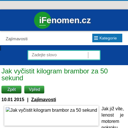
iFenomen.cz
≡
Kategorie
Zajímavosti
|
Jak vyčistit kilogram brambor za 50
sekund
Zpět
Vpřed
10.01 2015
|
Zajímavosti
Jak již víte,
lenost je
motorem
pokroku.