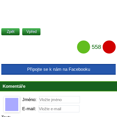
Zpět
Vpřed
558
Připojte se k nám na Facebooku
Komentáře
Jméno:
E-mail: