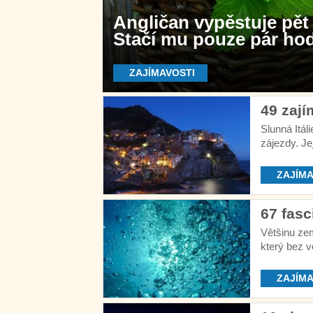
Angličan vypěstuje pět 
Stačí mu pouze pár hod
ZAJÍMAVOSTI
49 zajím
Slunná Itál
zájezdy. Je
historiky. A
ZAJÍMA
67 fasc
Většinu zem
který bez v
není pochy
ZAJÍMA