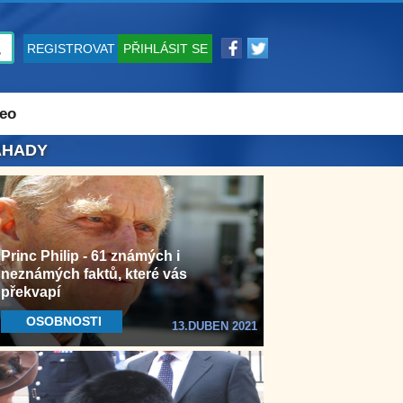
REGISTROVAT
PŘIHLÁSIT SE
eo
ÁHADY
Princ Philip - 61 známých i
neznámých faktů, které vás
překvapí
OSOBNOSTI
13.DUBEN 2021