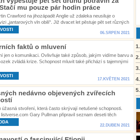
n vypěstuje pět set druhů potravin za
Stačí mu pouze pár hodin práce
in Crawford na jihozápadě Anglie už zdaleka neusiluje o
izi „jantarových vln obilí“. Již dvacet let pěstuje pět set různých
vin v lesích mírného pásma.
VOSTI
06.SRPEN 2021
rních faktů o mluvení
1
í jen o komunikaci. Ovlivňuje také způsob, jakým vidíme barvu a
2
ozek zvládá krize. Schopnost mluvit také přichází s tajemnými
3
VOSTI
4
17.KVĚTEN 2021
5
sných nedávno objevených zvířecích
ostí
u úžasná stvoření, která často skrývají netušené schopnosti.
listverse.com Gary Pullman připravil seznam deseti těch
ích.
ODA
22.DUBEN 2021
mavostí o fascinující Etiopii