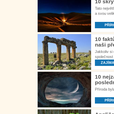
10 skry
Tato největ
a svou veli
americkými
PŘÍR
10 fakt
naši př
Jakkoliv si
společnost 
bychom měli
ZAJÍMA
10 nejz
posledn
Příroda byl
PŘÍR