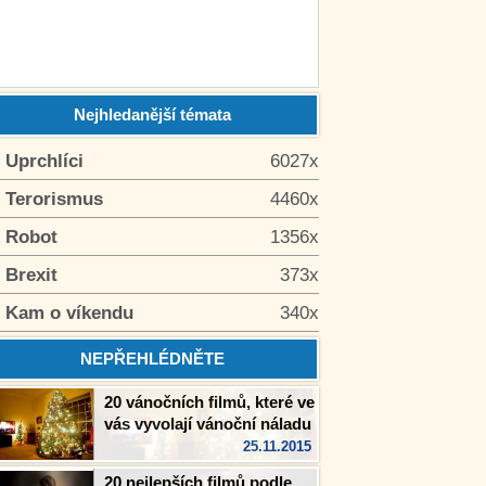
Nejhledanější témata
. Uprchlíci
6027x
. Terorismus
4460x
. Robot
1356x
. Brexit
373x
. Kam o víkendu
340x
NEPŘEHLÉDNĚTE
20 vánočních filmů, které ve
vás vyvolají vánoční náladu
25.11.2015
20 nejlepších filmů podle