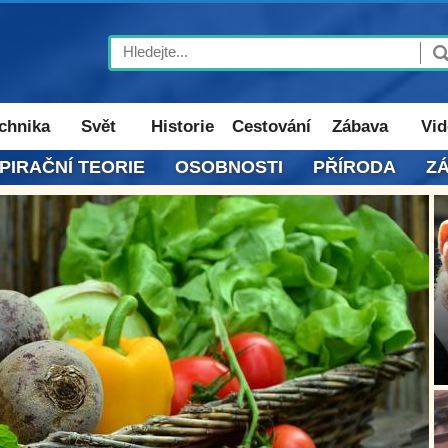
Search
chnika
Svět
Historie
Cestování
Zábava
Vid
PIRAČNÍ TEORIE
OSOBNOSTI
PŘÍRODA
Z