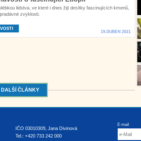
olébkou lidstva, ve které i dnes žijí desítky fascinujících kmenů,
í pradávné zvyklosti.
VOSTI
19.DUBEN 2021
DALŠÍ ČLÁNKY
E-mail
IČO 03010309, Jana Divinová
Tel.:
+420 733 242 000