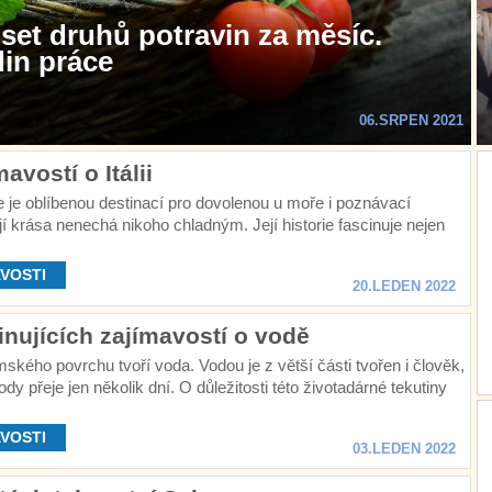
set druhů potravin za měsíc.
in práce
06.SRPEN 2021
avostí o Itálii
ie je oblíbenou destinací pro dovolenou u moře i poznávací
jí krása nenechá nikoho chladným. Její historie fascinuje nejen
 italské jídlo si zamiluje každý, kdo jen ochutná.
VOSTI
20.LEDEN 2022
inujících zajímavostí o vodě
ského povrchu tvoří voda. Vodou je z větší části tvořen i člověk,
ody přeje jen několik dní. O důležitosti této životadárné tekutiny
b.
VOSTI
03.LEDEN 2022