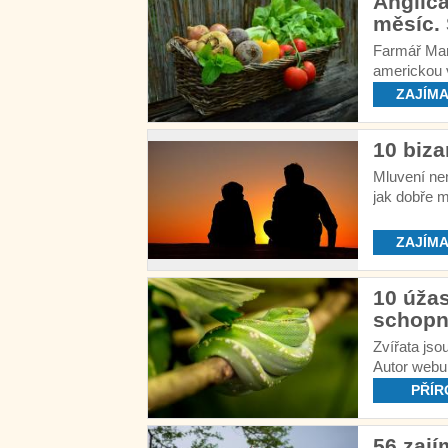
Angliča
měsíc. 
Farmář Mart
americkou v
druhů potra
ZAJÍMA
10 biza
Mluvení nen
jak dobře m
okamžiky.
ZAJÍMA
10 úža
schopn
Zvířata jso
Autor webu 
nejúžasnějš
PŘÍR
56 zají