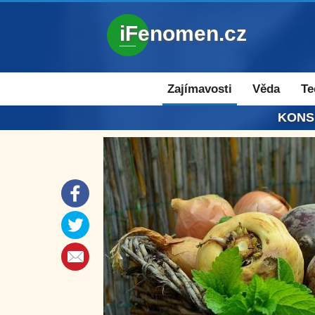
iFenomen.cz
Zajímavosti a novinky
Zajímavosti
Věda
Te
KONS