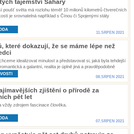
tých tajemství Sahary
ší poušť světa má rozlohu téměř 10 milionů kilometrů čtverečních
kostí je srovnatelná například s Čínou či Spojenými státy
.
ODA
11.SRPEN 2021
ů, které dokazují, že se máme lépe než
edci
 chceme idealizovat minulost a představovat si, jaká byla tehdejší
romantická a galantní, realita je úplně jiná a pravděpodobně
 být rádi, že žijeme v současnosti.
VOSTI
08.SRPEN 2021
ajímavějších zjištění o přírodě za
ích pět let
a vždy zdrojem fascinace člověka.
ODA
07.SRPEN 2021