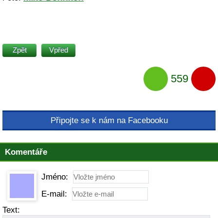
Zpět
Vpřed
559
Připojte se k nám na Facebooku
Komentáře
Jméno:
E-mail:
Text: