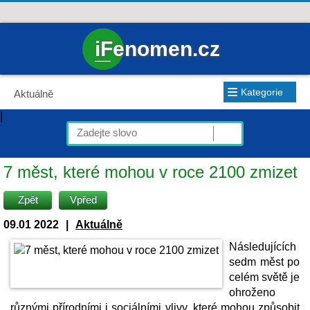
iFenomen.cz
≡
Kategorie
Aktuálně
|
7 měst, které mohou v roce 2100 zmizet
Zpět
Vpřed
09.01 2022
|
Aktuálně
Následujících
sedm měst po
celém světě je
ohroženo
různými přírodními i sociálními vlivy, které mohou způsobit