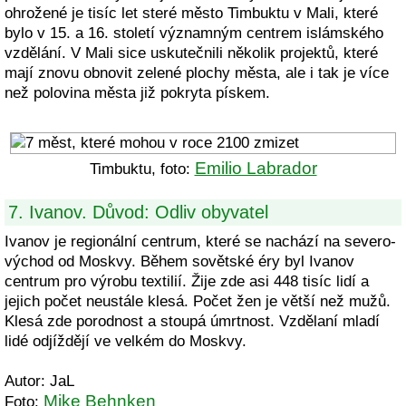
ohrožené je tisíc let steré město Timbuktu v Mali, které
bylo v 15. a 16. století významným centrem islámského
vzdělání. V Mali sice uskutečnili několik projektů, které
mají znovu obnovit zelené plochy města, ale i tak je více
než polovina města již pokryta pískem.
Emilio Labrador
Timbuktu, foto:
7. Ivanov. Důvod: Odliv obyvatel
Ivanov je regionální centrum, které se nachází na severo-
východ od Moskvy. Během sovětské éry byl Ivanov
centrum pro výrobu textilií. Žije zde asi 448 tisíc lidí a
jejich počet neustále klesá. Počet žen je větší než mužů.
Klesá zde porodnost a stoupá úmrtnost. Vzdělaní mladí
lidé odjíždějí ve velkém do Moskvy.
Autor: JaL
Mike Behnken
Foto: