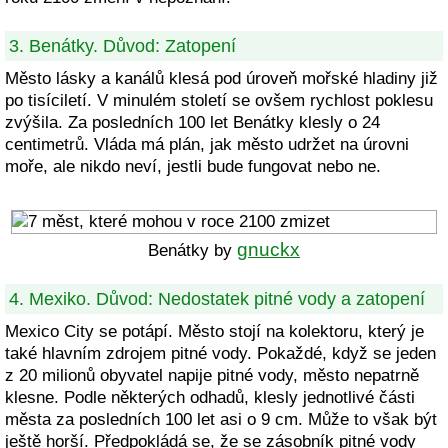
3. Benátky. Důvod: Zatopení
Město lásky a kanálů klesá pod úroveň mořské hladiny již
po tisíciletí. V minulém století se ovšem rychlost poklesu
zvýšila. Za posledních 100 let Benátky klesly o 24
centimetrů. Vláda má plán, jak město udržet na úrovni
moře, ale nikdo neví, jestli bude fungovat nebo ne.
gnuckx
Benátky by
4. Mexiko. Důvod: Nedostatek pitné vody a zatopení
Mexico City se potápí. Město stojí na kolektoru, který je
také hlavním zdrojem pitné vody. Pokaždé, když se jeden
z 20 milionů obyvatel napije pitné vody, město nepatrně
klesne. Podle některých odhadů, klesly jednotlivé části
města za posledních 100 let asi o 9 cm. Může to však být
ještě horší. Předpokládá se, že se zásobník pitné vody