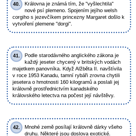
Královna je známá tím, že "vyšlechtila"
40.
nové psí plemeno. Spojením jejího welsh
corgiho s jezevčíkem princezny Margaret došlo k
vytvoření plemene "dorgi".
Podle starodávného anglického zákona je
41.
každý jeseter chycený v britských vodách
majetkem panovníka. Když Alžběta II. navštívila
v roce 1953 Kanadu, tamní rybáři zrovna chytili
jesetera o hmotnosti 160 kilogramů a poslali jej
královně prostřednictvím kanadského
královského letectva na počest její návštěvy.
Mnohé země posílají královně dárky všeho
42.
druhu. Některé jsou doslova exotické.