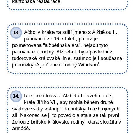
kantonská restaurace.
Ačkoliv královna sdílí jméno s Alžbětou I.,
13.
panovnicí ze 16. století, po níž je
pojmenována "alžbětinská éra", nejsou tyto
panovnice z rodiny. Alžběta I. byla poslední z
tudorovské královské linie, zatímco její současná
jmenovkyně je členem rodiny Windsorů.
Rok přemlouvala Alžběta II. svého otce,
14.
krále Jiřího VI., aby mohla během druhé
světové války vstoupit do britských ozbrojených
sil. Nakonec se jí to povedlo a stala se tak první
ženou z britské královské rodiny, která sloužila v
armádě.