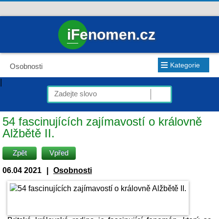
iFenomen.cz
≡
Kategorie
Osobnosti
|
54 fascinujících zajímavostí o královně
Alžbětě II.
Zpět
Vpřed
06.04 2021
|
Osobnosti