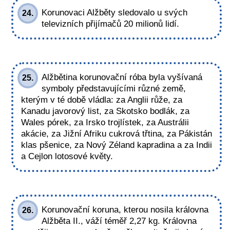
Korunovaci Alžběty sledovalo u svých
24.
televizních přijímačů 20 milionů lidí.
Alžbětina korunovační róba byla vyšívaná
25.
symboly představujícími různé země,
kterým v té době vládla: za Anglii růže, za
Kanadu javorový list, za Skotsko bodlák, za
Wales pórek, za Irsko trojlístek, za Austrálii
akácie, za Jižní Afriku cukrová třtina, za Pákistán
klas pšenice, za Nový Zéland kapradina a za Indii
a Cejlon lotosové květy.
Korunovační koruna, kterou nosila královna
26.
Alžběta II., váží téměř 2,27 kg. Královna