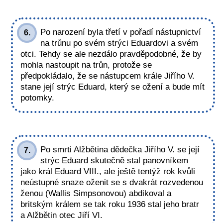
Po narození byla třetí v pořadí nástupnictví
6.
na trůnu po svém strýci Eduardovi a svém
otci. Tehdy se ale nezdálo pravděpodobné, že by
mohla nastoupit na trůn, protože se
předpokládalo, že se nástupcem krále Jiřího V.
stane její strýc Eduard, který se ožení a bude mít
potomky.
Po smrti Alžbětina dědečka Jiřího V. se její
7.
strýc Eduard skutečně stal panovníkem
jako král Eduard VIII., ale ještě tentýž rok kvůli
neústupné snaze oženit se s dvakrát rozvedenou
ženou (Wallis Simpsonovou) abdikoval a
britským králem se tak roku 1936 stal jeho bratr
a Alžbětin otec Jiří VI.