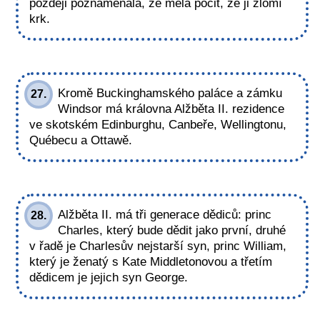
později poznamenala, že měla pocit, že ji zlomí
krk.
Kromě Buckinghamského paláce a zámku
27.
Windsor má královna Alžběta II. rezidence
ve skotském Edinburghu, Canbeře, Wellingtonu,
Québecu a Ottawě.
Alžběta II. má tři generace dědiců: princ
28.
Charles, který bude dědit jako první, druhé
v řadě je Charlesův nejstarší syn, princ William,
který je ženatý s Kate Middletonovou a třetím
dědicem je jejich syn George.