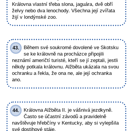
Královna vlastní třeba slona, jaguára, dvě obří
želvy nebo dva lenochody. Všechna její zvířata
žijí v londýnské zoo.
Během své soukromé dovolené ve Skotsku
43.
se ke královně na procházce připojili
neznámí američtí turisté, kteří se jí zeptali, jestli
někdy potkala královnu. Alžběta ukázala na svou
ochranku a řekla, že ona ne, ale její ochranka
ano.
Královna Alžběta II. je vášnivá jezdkyně.
44.
Často se účastní závodů a pravidelně
navštěvuje hřebčíny v Kentucky, aby si vylepšila
své dostihové stáje.