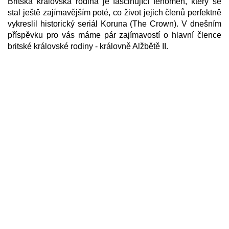
Britská královská rodina je fascinující fenomén, který se
stal ještě zajímavějším poté, co život jejich členů perfektně
vykreslil historický seriál Koruna (The Crown). V dnešním
příspěvku pro vás máme pár zajímavostí o hlavní člence
britské královské rodiny - královně Alžbětě II.