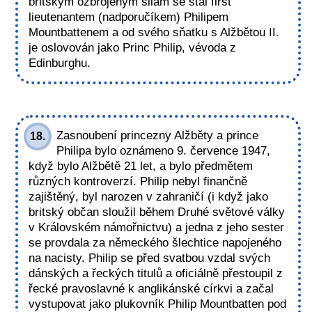
britským ozbrojeným silám se stal first
lieutenantem (nadporučíkem) Philipem
Mountbattenem a od svého sňatku s Alžbětou II.
je oslovován jako Princ Philip, vévoda z
Edinburghu.
Zasnoubení princezny Alžběty a prince
18.
Philipa bylo oznámeno 9. července 1947,
když bylo Alžbětě 21 let, a bylo předmětem
různých kontroverzí. Philip nebyl finančně
zajištěný, byl narozen v zahraničí (i když jako
britský občan sloužil během Druhé světové války
v Královském námořnictvu) a jedna z jeho sester
se provdala za německého šlechtice napojeného
na nacisty. Philip se před svatbou vzdal svých
dánských a řeckých titulů a oficiálně přestoupil z
řecké pravoslavné k anglikánské církvi a začal
vystupovat jako plukovník Philip Mountbatten pod