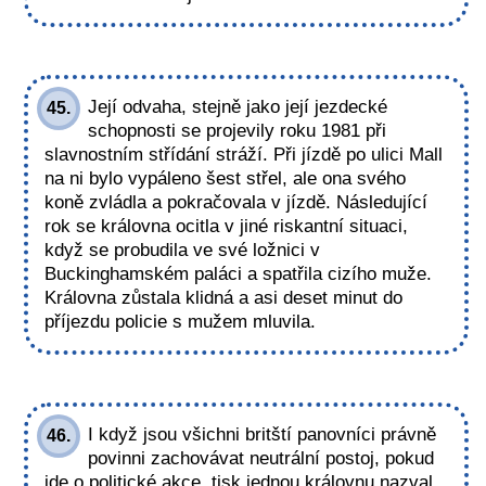
Její odvaha, stejně jako její jezdecké
45.
schopnosti se projevily roku 1981 při
slavnostním střídání stráží. Při jízdě po ulici Mall
na ni bylo vypáleno šest střel, ale ona svého
koně zvládla a pokračovala v jízdě. Následující
rok se královna ocitla v jiné riskantní situaci,
když se probudila ve své ložnici v
Buckinghamském paláci a spatřila cizího muže.
Královna zůstala klidná a asi deset minut do
příjezdu policie s mužem mluvila.
I když jsou všichni britští panovníci právně
46.
povinni zachovávat neutrální postoj, pokud
jde o politické akce, tisk jednou královnu nazval