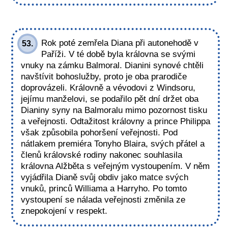
Rok poté zemřela Diana při autonehodě v
53.
Paříži. V té době byla královna se svými
vnuky na zámku Balmoral. Dianini synové chtěli
navštívit bohoslužby, proto je oba prarodiče
doprovázeli. Královně a vévodovi z Windsoru,
jejímu manželovi, se podařilo pět dní držet oba
Dianiny syny na Balmoralu mimo pozornost tisku
a veřejnosti. Odtažitost královny a prince Philippa
však způsobila pohoršení veřejnosti. Pod
nátlakem premiéra Tonyho Blaira, svých přátel a
členů královské rodiny nakonec souhlasila
královna Alžběta s veřejným vystoupením. V něm
vyjádřila Dianě svůj obdiv jako matce svých
vnuků, princů Williama a Harryho. Po tomto
vystoupení se nálada veřejnosti změnila ze
znepokojení v respekt.