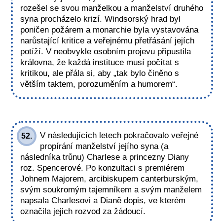
rozešel se svou manželkou a manželství druhého
syna procházelo krizí. Windsorský hrad byl
poničen požárem a monarchie byla vystavována
narůstající kritice a veřejnému přetřásání jejích
potíží. V neobvykle osobním projevu připustila
královna, že každá instituce musí počítat s
kritikou, ale přála si, aby „tak bylo činěno s
větším taktem, porozuměním a humorem“.
V následujících letech pokračovalo veřejné
52.
propírání manželství jejího syna (a
následníka trůnu) Charlese a princezny Diany
roz. Spencerové. Po konzultaci s premiérem
Johnem Majorem, arcibiskupem canterburským,
svým soukromým tajemníkem a svým manželem
napsala Charlesovi a Dianě dopis, ve kterém
označila jejich rozvod za žádoucí.