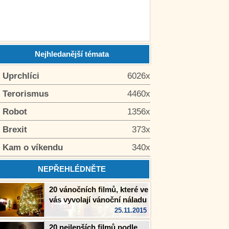
Nejhledanější témata
. Uprchlíci
6026x
. Terorismus
4460x
. Robot
1356x
. Brexit
373x
. Kam o víkendu
340x
NEPŘEHLÉDNĚTE
20 vánočních filmů, které ve
vás vyvolají vánoční náladu
25.11.2015
20 nejlepších filmů podle