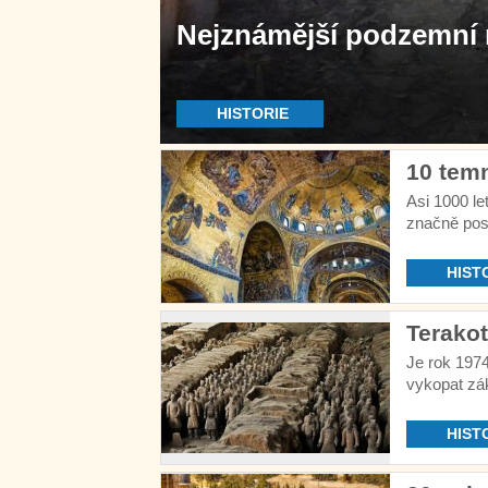
Nejznámější podzemní n
HISTORIE
10 temn
Asi 1000 le
značně posí
a temných 
HIST
Terakot
Je rok 197
vykopat zák
HIST