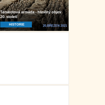
Terakotová armáda - hliněný objev
20. století
HISTORIE
20.BŘEZEN 2021