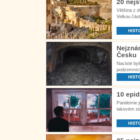
20 nejs
Většina z 
Velkou část
připravit v
HIST
Nejzná
Česku
Nacisté byl
podzemních
několik.
HIST
10 epid
Pandemie je
takovém st
prokázaná t
HIST