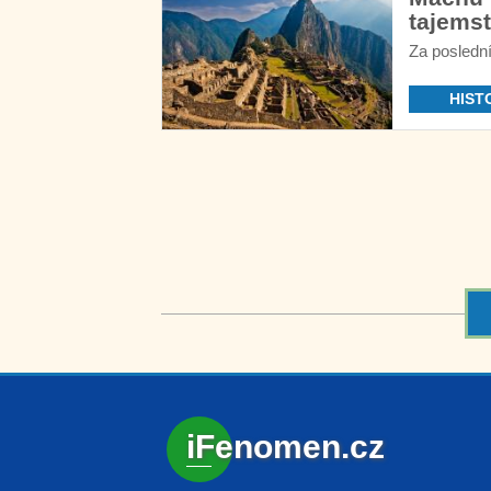
tajemst
Za posledn
HIST
iFenomen.cz