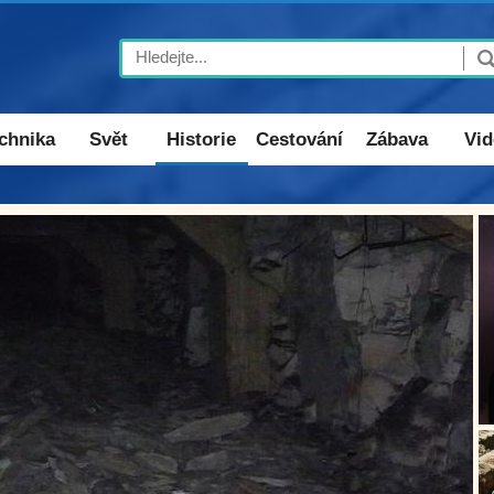
Search
chnika
Svět
Historie
Cestování
Zábava
Vid