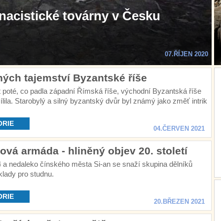
acistické továrny v Česku
07.ŘÍJEN 2020
ých tajemství Byzantské říše
t poté, co padla západní Římská říše, východní Byzantská říše
lila. Starobylý a silný byzantský dvůr byl známý jako změť intrik
tajemství.
ORIE
04.ČERVEN 2021
ová armáda - hliněný objev 20. století
4 a nedaleko čínského města Si-an se snaží skupina dělníků
lady pro studnu.
ORIE
20.BŘEZEN 2021