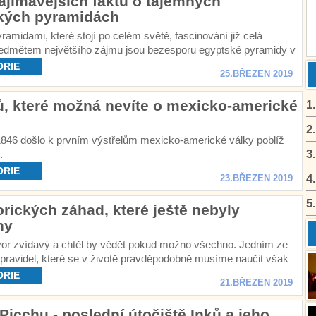
ajímavějších faktů o tajemných
kých pyramidách
yramidami, které stojí po celém světě, fascinování již celá
 Předmětem největšího zájmu jsou bezesporu egyptské pyramidy v
ORIE
25.BŘEZEN 2019
ů, které možná nevíte o mexicko-americké
1
2
1846 došlo k prvním výstřelům mexicko-americké války poblíž
3
.
ORIE
4
23.BŘEZEN 2019
5
orických záhad, které ještě nebyly
ny
tvor zvídavý a chtěl by vědět pokud možno všechno. Jedním ze
pravidel, které se v životě pravděpodobně musíme naučit však
nemožné dozvědět se všechno.
ORIE
21.BŘEZEN 2019
icchu - poslední útočiště Inků a jeho