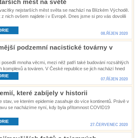
tarších měst na světě
dvacítky nejstarších měst světa se nachází na Blízkém Východě.
 z nich ovšem najdete i v Evropě. Dnes jsme si pro vás dovolili
ýlet do 20 nejstarších měst na světě.
ORIE
08.ŘÍJEN 2020
mější podzemní nacistické továrny v
i posedlí mnoha věcmi, mezi něž patří také budování rozsáhlých
 komplexů a továren. V České republice se jich nachází hned
ORIE
07.ŘÍJEN 2020
emií, které zabíjely v historii
 stav, ve kterém epidemie zasahuje do více kontinentů. Právě v
avu se nacházíme nyní, kdy byla přítomnost COVID19
éměř ve všech kontinentech s výjimkou Antarktidy.
ORIE
27.ČERVENEC 2020