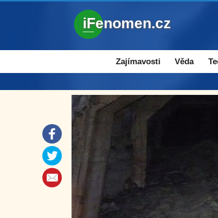
iFenomen.cz
Zajímavosti a novinky
Zajímavosti
Věda
Te