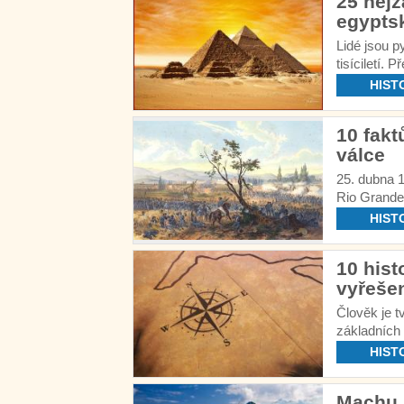
25 nejz
egypts
Lidé jsou p
tisíciletí.
Gíze.
HIST
10 fakt
válce
25. dubna 
Rio Grande
HIST
10 hist
vyřeše
Člověk je 
základních 
je, že je 
HIST
Machu P