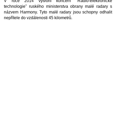
V roce 2014 vytvořil koncern "Radio-elektronické
technologie" ruského ministerstva obrany malé radary s
názvem Harmony. Tyto malé radary jsou schopny odhalit
nepřítele do vzdálenosti 45 kilometrů.