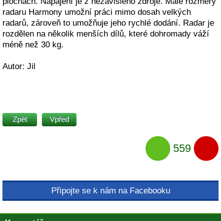
plochách. Napájení je z nezávislého zdroje. Malé rozměry
radaru Harmony umožní práci mimo dosah velkých
radarů, zároveň to umožňuje jeho rychlé dodání. Radar je
rozdělen na několik menších dílů, které dohromady váží
méně než 30 kg.
Autor: Jil
Zpět
Vpřed
559
Připojte se k nám na Facebooku