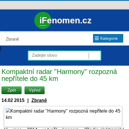
iFenomen.cz
≡
Kategorie
Zbraně
|
Kompaktní radar "Harmony" rozpozná
nepřítele do 45 km
Zpět
Vpřed
14.02 2015
|
Zbraně