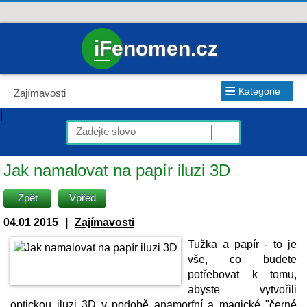
iFenomen.cz
≡
Kategorie
Zajímavosti
|
Jak namalovat na papír iluzi 3D
Zpět
Vpřed
04.01 2015
|
Zajímavosti
Tužka a papír - to je
vše, co budete
potřebovat k tomu,
abyste vytvořili
optickou iluzi 3D v podobě anamorfní a magické "černé