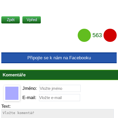
Zpět
Vpřed
563
Připojte se k nám na Facebooku
Komentáře
Jméno:
E-mail:
Text: