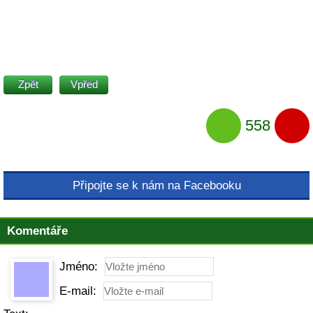
Zpět
Vpřed
558
Připojte se k nám na Facebooku
Komentáře
Jméno:
E-mail: