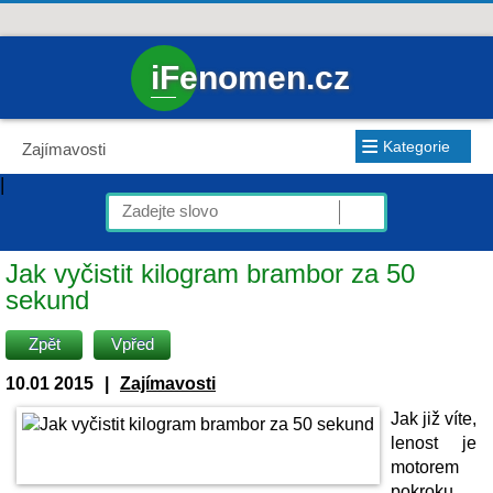
iFenomen.cz
≡
Kategorie
Zajímavosti
|
Jak vyčistit kilogram brambor za 50
sekund
Zpět
Vpřed
10.01 2015
|
Zajímavosti
Jak již víte,
lenost je
motorem
pokroku.