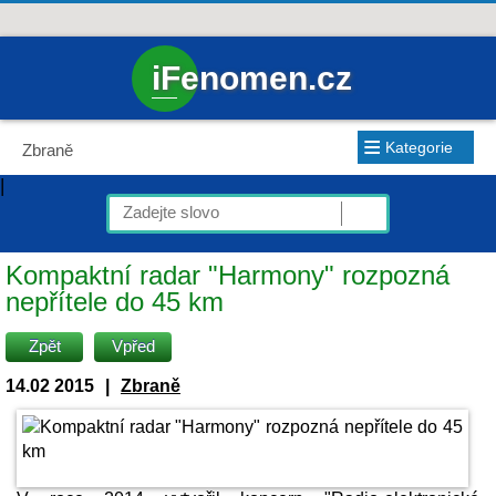
iFenomen.cz
≡
Kategorie
Zbraně
|
Kompaktní radar "Harmony" rozpozná
nepřítele do 45 km
Zpět
Vpřed
14.02 2015
|
Zbraně