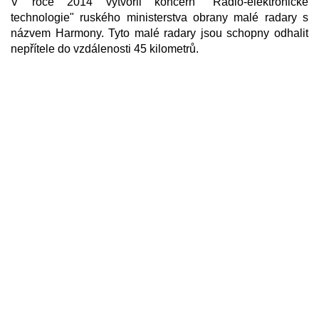
V roce 2014 vytvořil koncern "Radio-elektronické
technologie" ruského ministerstva obrany malé radary s
názvem Harmony. Tyto malé radary jsou schopny odhalit
nepřítele do vzdálenosti 45 kilometrů.