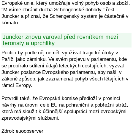
Evropské unie, který umožňuje volný pohyb osob a zboží.
"Musíme chránit ducha Schengenské dohody," řekl
Juncker a přiznal, že Schengenský systém je částečně v
kómatu.
Juncker znovu varoval před rovnítkem mezi
teroristy a uprchlíky
Politici by podle něj neměli využívat tragické útoky v
Paříži jako záminku. Ve svém projevu v parlamentu, kde
se probíralo sdílení údajů leteckých cestujících, vyzval
Juncker poslance Evropského parlamentu, aby našli v
zákoně způsob, jak zaznamenat pohyb všech létajících v
rámci Evropy.
Potvrdil také, že Evropská komise předloží v prosinci
návrhy na úrovni celé EU na pohraniční a pobřežní stráž,
která má sloužit k účinnější spolupráci mezi evropskými
zpravodajskými službami.
Zdroj: euoobserver