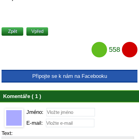
Zpět
Vpřed
558
Připojte se k nám na Facebooku
Komentáře ( 1 )
Jméno:
E-mail:
Text: