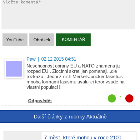
YouTube
Obrázek
KOMENTÁŘ
Paw
|
02.12 2015 04:51
Neschopnost obrany EU a NATO znamena jiz
rozpad EU . Zlocinni skreti jen pomahaji...dle
rozkazu ! Jedni z nich Merkel-Juncker fasisti..s
mnoha formami fasismu uvalujici teror vsude na
vlastni populaci !!
1
Odpovědět
Další články z rubriky Aktuálně
7 měst, které mohou v roce 2100