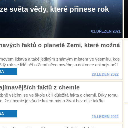
e světa vědy, které přinese rok
01.BŘEZEN 2021
mavých faktů o planetě Zemi, které možná
movem lidstva a také jediným známým místem ve vesmíru, kde
aždý rok se lidé učí o Zemi něco nového, a dokonce ani nejstarší
tě nezná všechna tajemství a záhady naší planety.
DA
28.LEDEN 2022
ajímavějších faktů z chemie
ně všichni se ve škole učili důležitá fakta o chemii. Díky tomu
e, že chemie je všude kolem nás a život bez ní je takřka
ý.
DA
15.LEDEN 2022