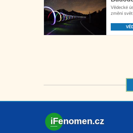
Vědecké ús
změní svět 
VĚ
iFenomen.cz