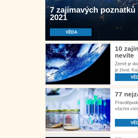
7 zajímavých poznatků z
2021
VĚDA
10 zají
nevíte
Země je do
je život. K
muž na svě
VĚ
77 nejz
Pravděpodob
všichni vím
nemysliteln
VĚ