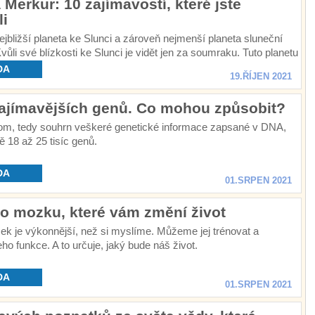
 Merkur: 10 zajímavostí, které jste
li
ejbližší planeta ke Slunci a zároveň nejmenší planeta sluneční
vůli své blízkosti ke Slunci je vidět jen za soumraku. Tuto planetu
astů navštívily v historii pouze dvě sondy.
DA
19.ŘÍJEN 2021
zajímavějších genů. Co mohou způsobit?
om, tedy souhrn veškeré genetické informace zapsané v DNA,
ně 18 až 25 tisíc genů.
DA
01.SRPEN 2021
 o mozku, které vám změní život
k je výkonnější, než si myslíme. Můžeme jej trénovat a
eho funkce. A to určuje, jaký bude náš život.
DA
01.SRPEN 2021