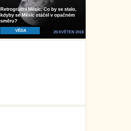
Retrográdní Měsíc: Co by se stalo,
kdyby se Měsíc otáčel v opačném
směru?
VĚDA
20.KVĚTEN 2018