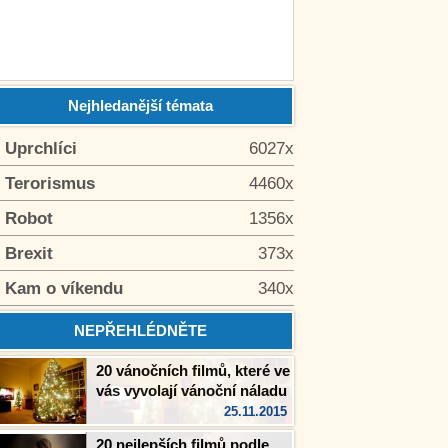
Nejhledanější témata
. Uprchlíci
6027x
. Terorismus
4460x
. Robot
1356x
. Brexit
373x
. Kam o víkendu
340x
NEPŘEHLÉDNĚTE
20 vánočních filmů, které ve
vás vyvolají vánoční náladu
25.11.2015
20 nejlepších filmů podle