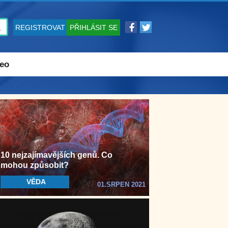
REGISTROVAT
PŘIHLÁSIT SE
eo
10 nejzajímavějších genů. Co
mohou způsobit?
VĚDA
01.SRPEN 2021