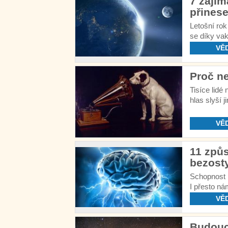
7 zajím
přinese
Letošní rok
se díky vak
VĚ
Proč n
Tisíce lidé
hlas slyší j
VĚ
11 způ
bezost
Schopnost 
I přesto ná
VĚ
Budoucn