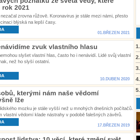
avých poznatků ze světa vědy, které
 rok 2021
 nezačal zrovna růžově. Koronavirus je stále mezi námi, přesto
cinaci blýská na lepší časy.
DA
01.BŘEZEN 2021
enávidíme zvuk vlastního hlasu
1
 nemohou slyšet vlastní hlas, často ho i nenávidí. Lidé svůj vlastní
2
inak, než ho slyší ostatní.
3
DA
4
10.DUBEN 2020
5
sobů, kterými nám naše vědomí
yšně lže
lidského mozku je stále vyšší než u mnohých dnešních počítačů.
m vlastní vědomí klade nástrahy v podobě falešných závěrů.
DA
17.BŘEZEN 2019
ost lidstva: 10 věcí, které změní svět