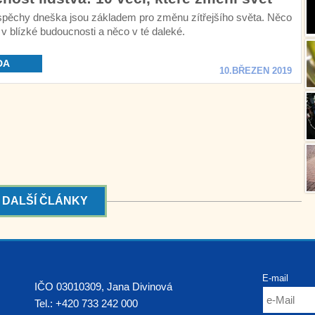
pěchy dneška jsou základem pro změnu zítřejšího světa. Něco
v blízké budoucnosti a něco v té daleké.
DA
10.BŘEZEN 2019
DALŠÍ ČLÁNKY
E-mail
IČO 03010309, Jana Divinová
Tel.:
+420 733 242 000