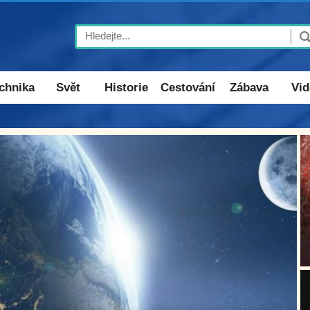
Search
chnika
Svět
Historie
Cestování
Zábava
Vid