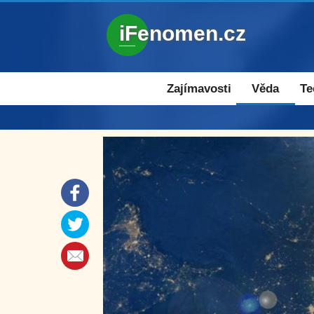
iFenomen.cz
Zajímavosti a novinky
Zajímavosti
Věda
Te