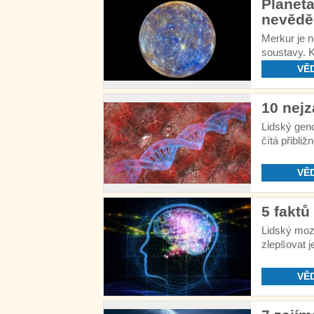
Planeta
nevědě
Merkur je n
soustavy. K
plnou kontr
VĚ
10 nej
Lidský gen
čítá přibliž
VĚ
5 faktů
Lidský moze
zlepšovat j
VĚ