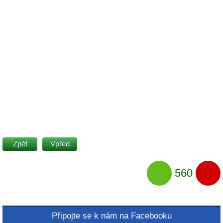
Zpět
Vpřed
560
Připojte se k nám na Facebooku