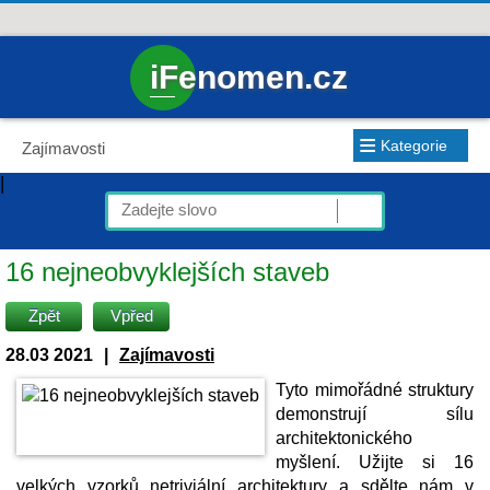
iFenomen.cz
≡
Kategorie
Zajímavosti
|
16 nejneobvyklejších staveb
Zpět
Vpřed
28.03 2021
|
Zajímavosti
Tyto mimořádné struktury
demonstrují sílu
architektonického
myšlení. Užijte si 16
velkých vzorků netriviální architektury a sdělte nám v