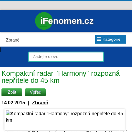
iFenomen.cz
≡
Kategorie
Zbraně
|
Kompaktní radar "Harmony" rozpozná
nepřítele do 45 km
Zpět
Vpřed
14.02 2015
|
Zbraně