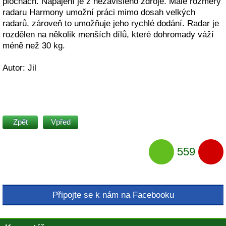
plochách. Napájení je z nezávislého zdroje. Malé rozměry
radaru Harmony umožní práci mimo dosah velkých
radarů, zároveň to umožňuje jeho rychlé dodání. Radar je
rozdělen na několik menších dílů, které dohromady váží
méně než 30 kg.
Autor: Jil
Zpět
Vpřed
559
Připojte se k nám na Facebooku