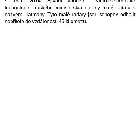
V roce 2014 vytvořil koncern "Radio-elektronické
technologie" ruského ministerstva obrany malé radary s
názvem Harmony. Tyto malé radary jsou schopny odhalit
nepřítele do vzdálenosti 45 kilometrů.