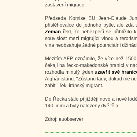
zastavení migrace.
Předseda Komise EU Jean-Claude Juncke
přistěhovalce do jednoho pytle, ale zdá s
Zeman
řekl, že nebezpečí se přiblížilo 
souvislost mezi migrující vlnou a terori
vlna neobsahuje žádné potenciální džihádi
Mezitím AFP oznámilo, že více než 1500 
čekají na řecko-makedonské hranici v nad
rozhodla minulý týden
uzavřít své hrani
Afghánistánu. "Zůstanu tady, dokud mě ne
zabit," řekl íránský migrant.
Do Řecka stále přijíždějí nové a nové lodě
140 lidmi a byly nalezeny dvě těla.
Zdroj: euobserver