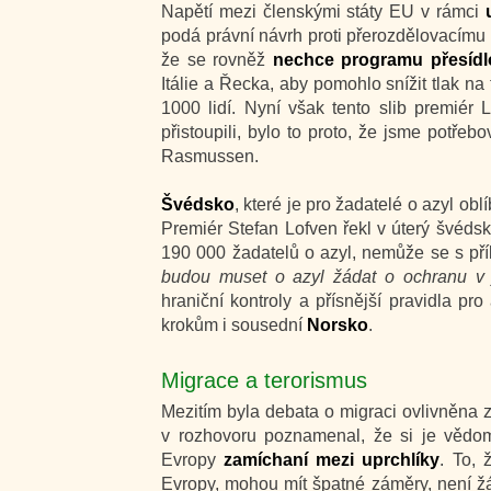
Napětí mezi členskými státy EU v rámci
podá právní návrh proti přerozdělovacímu 
že se rovněž
nechce programu přesídlo
Itálie a Řecka, aby pomohlo snížit tlak na 
1000 lidí. Nyní však tento slib premiér
přistoupili, bylo to proto, že jsme potřeb
Rasmussen.
Švédsko
, které je pro žadatelé o azyl ob
Premiér Stefan Lofven řekl v úterý švéds
190 000 žadatelů o azyl, nemůže se s příl
budou muset o azyl žádat o ochranu v 
hraniční kontroly a přísnější pravidla pro
krokům i sousední
Norsko
.
Migrace a terorismus
Mezitím byla debata o migraci ovlivněna
v rozhovoru poznamenal, že si je vědom
Evropy
zamíchaní mezi uprchlíky
. To, 
Evropy, mohou mít špatné záměry, není ž