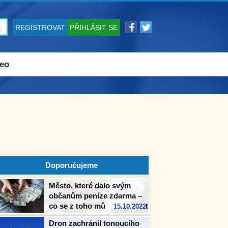
REGISTROVAT
PŘIHLÁSIT SE
eo
Doporučujeme
Město, které dalo svým
občanům peníze zdarma –
co se z toho můžeme naučit
15.10.2022
Dron zachránil tonoucího