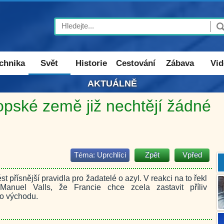
Search
chnika
Svět
Historie
Cestování
Zábava
Vid
AKTUÁLNĚ
ropské země již nechtějí žádné
Téma:
Uprchlíci
Zpět
Vpřed
t přísnější pravidla pro žadatelé o azyl. V reakci na to řekl
Manuel Valls, že Francie chce zcela zastavit příliv
ho východu.