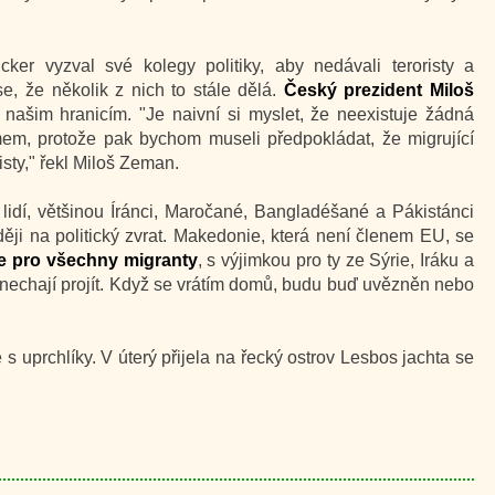
r vyzval své kolegy politiky, aby nedávali teroristy a
e, že několik z nich to stále dělá.
Český prezident Miloš
k našim hranicím. "Je naivní si myslet, že neexistuje žádná
smem, protože pak bychom museli předpokládat, že migrující
sty," řekl Miloš Zeman.
lidí, většinou Íránci, Maročané, Bangladéšané a Pákistánci
ěji na politický zvrat. Makedonie, která není členem EU, se
ce pro všechny migranty
, s výjimkou pro ty ze Sýrie, Iráku a
nechají projít. Když se vrátím domů, budu buď uvězněn nebo
 s uprchlíky. V úterý přijela na řecký ostrov Lesbos jachta se