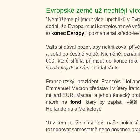
Evropské země už nechtějí více
"Nemůžeme přijmout více uprchlíků v Evr
dodal, že Evropa musí kontrolovat své vněj
to
konec Evropy
," poznamenal středo-levi
Valls si dával pozor, aby nekritizoval pří
a volal po čestné volbě. Nicméně, oznámi
000, které slíbila přijmout do konce rok
volala pojďte k nám
," dodal Valls.
Francouzský prezident Francois Hollan
Emmanuel Macron představil v úterý franc
miliard EUR. Macron a jeho německý protě
návrh na
fond
, který by zaplatil větš
Hollandemu a Merkelové.
"Rizikem je, že naši lidé, naše politic
rozhodovat samostatně nebo dokonce prac