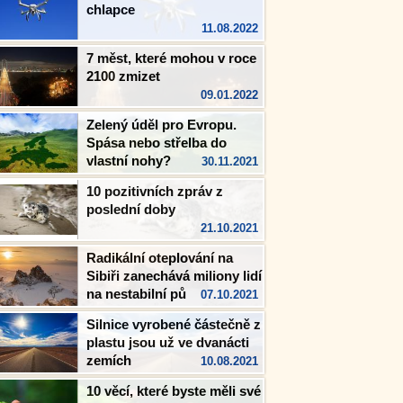
chlapce
11.08.2022
7 měst, které mohou v roce
2100 zmizet
09.01.2022
Zelený úděl pro Evropu.
Spása nebo střelba do
vlastní nohy?
30.11.2021
10 pozitivních zpráv z
poslední doby
21.10.2021
Radikální oteplování na
Sibiři zanechává miliony lidí
na nestabilní půdě
07.10.2021
Silnice vyrobené částečně z
plastu jsou už ve dvanácti
zemích
10.08.2021
10 věcí, které byste měli své