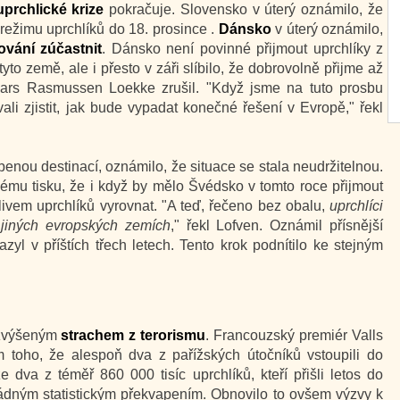
uprchlické krize
pokračuje. Slovensko v úterý oznámilo, že
režimu uprchlíků do 18. prosince .
Dánsko
v úterý oznámilo,
vání zúčastnit
. Dánsko není povinné přijmout uprchlíky z
tyto země, ale i přesto v záři slíbilo, že dobrovolně přijme až
 Lars Rasmussen Loekke zrušil. "Když jsme na tuto prosbu
ovali zjistit, jak bude vypadat konečné řešení v Evropě," řekl
líbenou destinací, oznámilo, že situace se stala neudržitelnou.
kému tisku, že i když by mělo Švédsko v tomto roce přijmout
ivem uprchlíků vyrovnat. "A teď, řečeno bez obalu,
uprchlíci
jiných evropských zemích
," řekl Lofven. Oznámil přísnější
 azyl v příštích třech letech. Tento krok podnítilo ke stejným
 zvýšeným
strachem z terorismu
. Francouzský premiér Valls
 toho, že alespoň dva z pařížských útočníků vstoupili do
že dva z téměř 860 000 tisíc uprchlíků, kteří přišli letos do
ádným statistickým překvapením. Obnovilo to ovšem výzvy k