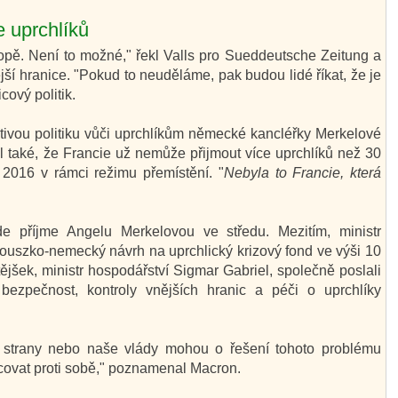
 uprchlíků
opě. Není to možné," řekl Valls pro Sueddeutsche Zeitung a
ší hranice. "Pokud to neuděláme, pak budou lidé říkat, že je
cový politik.
větivou politiku vůči uprchlíkům německé kancléřky Merkelové
l také, že Francie už nemůže přijmout více uprchlíků než 30
u 2016 v rámci režimu přemístění. "
Nebyla to Francie, která
de příjme Angelu Merkelovou ve středu. Mezitím, ministr
ouszko-nemecký návrh na uprchlický krizový fond ve výši 10
jšek, ministr hospodářství Sigmar Gabriel, společně poslali
í bezpečnost, kontroly vnějších hranic a péči o uprchlíky
ké strany nebo naše vlády mohou o řešení tohoto problému
ovat proti sobě," poznamenal Macron.