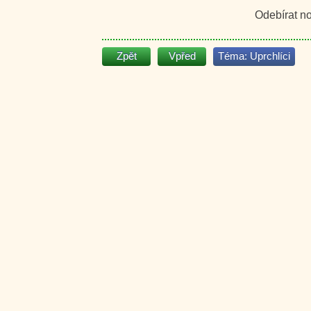
Odebírat n
Zpět
Vpřed
Téma:
Uprchlíci