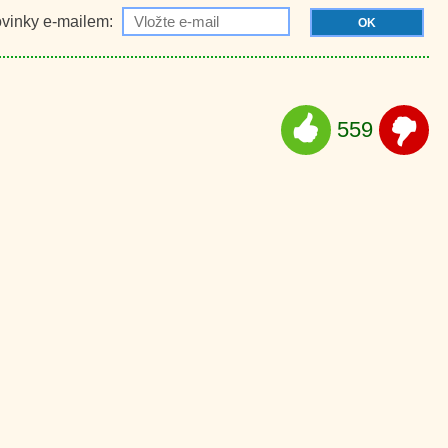
ovinky e-mailem:
OK
559