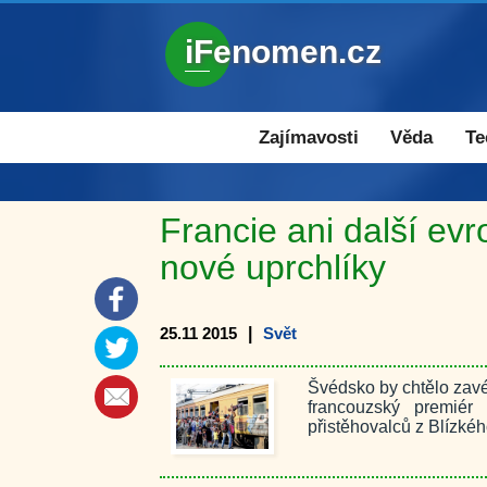
iFenomen.cz
Zajímavosti a novinky
Zajímavosti
Věda
Te
Francie ani další ev
nové uprchlíky
25.11 2015
|
Svět
Švédsko by chtělo zavés
francouzský premiér 
přistěhovalců z Blízké