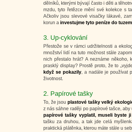
dělníků, kterými bývají často i děti a těho
mzdu, tyto řetězce mění své kolekce s tak
Ačkoliv jsou slevové visačky lákavé, za
korun a
investujme tyto peníze do tuze
3. Up-cyklování
Přestože se v rámci udržitelnosti a ekolog
množství lidí na tuto možnost stále zapomí
nich přestalo hrát? A neznáme někoho, kd
prasklý display? Prostě proto, že to „vyj
když se pokazily
, a nadále je používat 
životnost.
2. Papírové tašky
To, že jsou
plastové tašky velký ekolog
z nás sáhne raději po papírové tašce, aby 
papírové tašky vyplatil, museli byste ji
tašku za druhou, a tak jde celá myšlenk
praktická plátěnka, kterou máte stále u seb