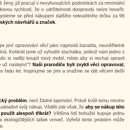
tné ženy, již pracují v nevyhovujících podmínkách za minimální
ovou rychlostí, že o udržitelnosti doopravdy nelze hovořit.
mysleme se před nákupem dalšího nekvalitního trička za 99
mských návrhářů a značek
.
ie jeví opravování věcí jako naprostá banalita, neuvěřitelné
ná. Kolikrát jsme už vyhodili sluchátka, jelikož nám jedno z
o si raději koupil nový mobil, místo aby si nechal opravit
de už nastejno“?
Naši prarodiče byli zvyklí věci opravovat,
po řadu let. Inspirujme se jimi a snažme se dát věcem delší
ický problém
, není žádné tajemství. Právě kvůli tomu mnoho
uskladnil svůj nákup. Věděli jste však, že
aby se nákup této
 použít alespoň třikrát?
Většina lidí bohužel kupuje jednu
a ekologičtějších tašek vniveč. Vyřešit tento problém může
e.