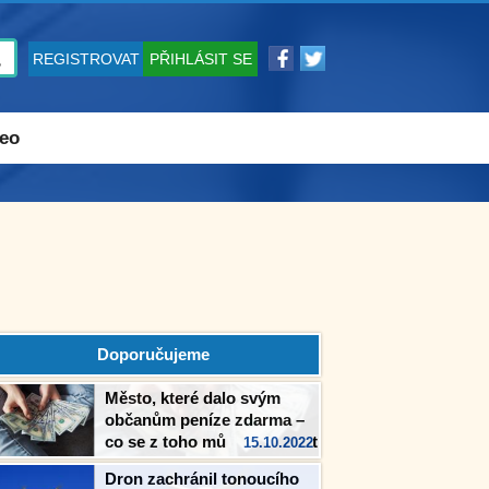
REGISTROVAT
PŘIHLÁSIT SE
eo
Doporučujeme
Město, které dalo svým
občanům peníze zdarma –
co se z toho můžeme naučit
15.10.2022
Dron zachránil tonoucího