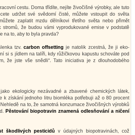
acovní cestu. Doma třídíte, nejíte živočišné výrobky, ale tuto
cete udržet své svědomí čisté, můžete vstoupit do světa
ůžete zaplatit mzdu dělníkovi třetího světa nebo přimět
lik stromů, že budou vámi vyprodukované emise v podstatě
e na to, aby to byla pravda?
lenka tzv.
carbon offsetting
je natolik zcestná, že ji eko-
í si s jídlem na talíři, kdy růžičkovou kapustu schováte pod
em, že jste vše snědli“. Tato iniciativa je z dlouhodobého
jako ekologicky nezávadné a zbavené chemických látek,
e k získání jednoho litru biomléka potřebuji až o 80 procent
? Nehledě na to, že samotná konzumace živočišných výrobků
ad.
Pěstování biopotravin znamená odlesňování a ničení
st škodlivých pesticidů
v údajných biopotravinách, což