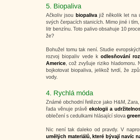
5. Biopaliva
Ačkoliv jsou
biopaliva
již několik let na
svých čerpacích stanicích. Mimo jiné i tím
litr benzínu. Toto palivo obsahuje 10 proc
že?
Bohužel tomu tak není. Studie evropských
rozvoj biopaliv vede k
odlesňování ro
Americe
, což zvyšuje riziko hladomoru. 
bojkotovat biopaliva, jelikož tvrdí, že zp
vody.
4. Rychlá móda
Známé obchodní řetězce jako H&M, Zara, Ni
řada věnuje právě
ekologii a udržitelnos
oblečení s cedulkami hlásající slova
green 
Nic není tak daleko od pravdy. V napro
umělých materiálů, které bývají navíc