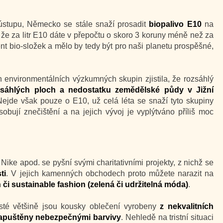
 ústupu, Německo se stále snaží prosadit
biopalivo E10
na
, že za litr E10 dáte v přepočtu o skoro 3 koruny méně než za
ent bio-složek a mělo by tedy být pro naši planetu prospěšné,
 environmentálních výzkumných skupin zjistila, že rozsáhlý
zsáhlých ploch a nedostatku zemědělské půdy v Jižní
Nejde však pouze o E10, už celá léta se snaží tyto skupiny
ůsobují znečištění a na jejich vývoj je vyplýtváno příliš moc
ke apod. se pyšní svými charitativními projekty, z nichž se
ti
. V jejich kamenných obchodech proto můžete narazit na
či sustainable fashion (zelená či udržitelná móda)
.
sté většině jsou kousky oblečení vyrobeny
z nekvalitních
 napuštěny nebezpečnými barvivy
. Nehledě na tristní situaci