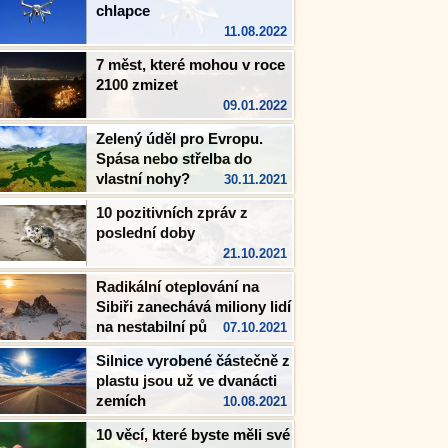
chlapce
11.08.2022
7 měst, které mohou v roce
2100 zmizet
09.01.2022
Zelený úděl pro Evropu.
Spása nebo střelba do
vlastní nohy?
30.11.2021
10 pozitivních zpráv z
poslední doby
21.10.2021
Radikální oteplování na
Sibiři zanechává miliony lidí
na nestabilní půdě
07.10.2021
Silnice vyrobené částečně z
plastu jsou už ve dvanácti
zemích
10.08.2021
10 věcí, které byste měli své