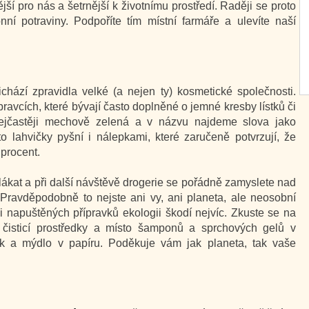
jší pro nás a šetrnější k životnímu prostředí. Raději se proto
í potraviny. Podpoříte tím místní farmáře a ulevíte naší
chází zpravidla velké (a nejen ty) kosmetické společnosti.
ravcích, které bývají často doplněné o jemné kresby lístků či
nejčastěji mechově zelená a v názvu najdeme slova jako
o lahvičky pyšní i nálepkami, které zaručeně potvrzují, že
 procent.
lákat a při další návštěvě drogerie se pořádně zamyslete nad
Pravděpodobně to nejste ani vy, ani planeta, ale neosobní
mi napuštěných přípravků ekologii škodí nejvíc. Zkuste se na
 čisticí prostředky a místo šamponů a sprchových gelů v
k a mýdlo v papíru. Poděkuje vám jak planeta, tak vaše