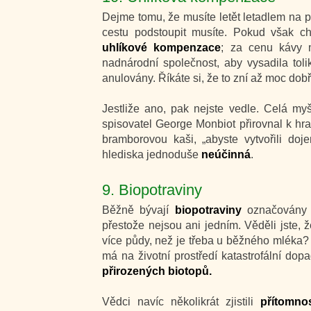
Dejme tomu, že musíte letět letadlem na pr
cestu podstoupit musíte. Pokud však ch
uhlíkové kompenzace
; za cenu kávy m
nadnárodní společnost, aby vysadila to
anulovány. Říkáte si, že to zní až moc dobř
Jestliže ano, pak nejste vedle. Celá myš
spisovatel George Monbiot přirovnal k hran
bramborovou kaši, „abyste vytvořili doj
hlediska jednoduše
neúčinná
.
9. Biopotraviny
Běžně bývají
biopotraviny
označovány 
přestože nejsou ani jedním. Věděli jste, ž
více půdy, než je třeba u běžného mléka
má na životní prostředí katastrofální dop
přirozených biotopů.
Vědci navíc několikrát zjistili
přítomno