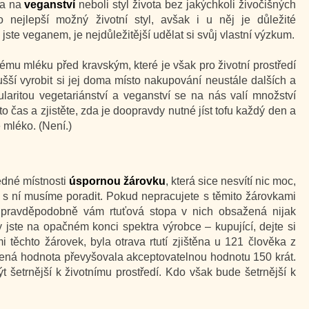
la na
veganství
neboli styl života bez jakýchkoli živočišných
 nejlepší možný životní styl, avšak i u něj je důležité
te veganem, je nejdůležitější udělat si svůj vlastní výzkum.
ému mléku před kravským, které je však pro životní prostředí
šší vyrobit si jej doma místo nakupování neustále dalších a
ularitou vegetariánství a veganství se na nás valí množství
to čas a zjistěte, zda je doopravdy nutné jíst tofu každý den a
 mléko. (Není.)
edné místnosti
úspornou žárovku
, která sice nesvítí nic moc,
i s ní musíme poradit. Pokud nepracujete s těmito žárovkami
e, pravděpodobně vám rtuťová stopa v nich obsažená nijak
 jste na opačném konci spektra výrobce – kupující, dejte si
i těchto žárovek, byla otrava rtutí zjištěna u 121 člověka z
ená hodnota převyšovala akceptovatelnou hodnotu 150 krát.
 šetrnější k životnímu prostředí. Kdo však bude šetrnější k