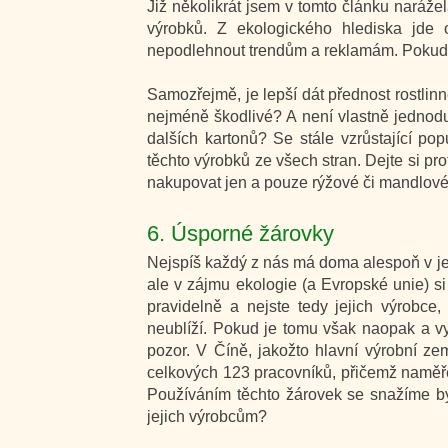
Již několikrát jsem v tomto článku naráže
výrobků. Z ekologického hlediska jde o
nepodlehnout trendům a reklamám. Pokud js
Samozřejmě, je lepší dát přednost rostlinn
nejméně škodlivé? A není vlastně jednodu
dalších kartonů? Se stále vzrůstající pop
těchto výrobků ze všech stran. Dejte si pro
nakupovat jen a pouze rýžové či mandlové
6. Úsporné žárovky
Nejspíš každý z nás má doma alespoň v j
ale v zájmu ekologie (a Evropské unie) s
pravidelně a nejste tedy jejich výrobc
neublíží. Pokud je tomu však naopak a vy
pozor. V Číně, jakožto hlavní výrobní zem
celkových 123 pracovníků, přičemž naměř
Používáním těchto žárovek se snažíme být
jejich výrobcům?