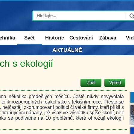
Search
chnika
Svět
Historie
Cestování
Zábava
Vid
AKTUÁLNĚ
h s ekologií
Zpět
Vpřed
éma několika předešlých měsíců. Ještě nikdy nevyvolala
tolik rozporuplných reakcí jako v letošním roce. Přesto se
, nejčastěji zkorumpovaní politici či velké firmy, kteří přišli s
hraňujícími nápady, jež však ve výsledku spíše škodí, než
nku se podíváme na 10 problémů, které ohrožují ekologii