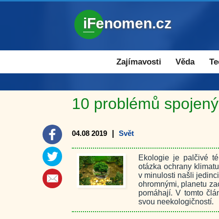
iFenomen.cz
Zajímavosti a novinky
Zajímavosti
Věda
Te
10 problémů spojenýc
04.08 2019
|
Svět
Ekologie je palčivé t
otázka ochrany klimatu 
v minulosti našli jedinci
ohromnými, planetu zac
pomáhají. V tomto člá
svou neekologičností.