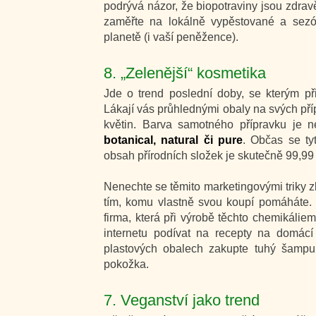
podrývá názor, že biopotraviny jsou zdravě
zaměřte na lokálně vypěstované a sezónn
planetě (i vaší peněžence).
8. „Zelenější“ kosmetika
Jde o trend poslední doby, se kterým při
Lákají vás průhlednými obaly na svých příp
květin. Barva samotného přípravku je 
botanical, natural či pure
. Občas se tyt
obsah přírodních složek je skutečně 99,99
Nenechte se těmito marketingovými triky z
tím, komu vlastně svou koupí pomáháte. 
firma, která při výrobě těchto chemikálie
internetu podívat na recepty na domácí
plastových obalech zakupte tuhý šampu
pokožka.
7. Veganství jako trend