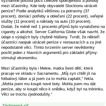
významně posílila pocit celkové spokojenosti a pohody
mezi účastníky. Kde tedy obyvatelé Stocktonu utráceli
peníze? Podle analytiků většinou za potraviny (37
procent), domácí potřeby a oblečení (22 procent), veřejné
služby (11 procent) a náklady na auto (10 procent).
Dodali, že méně než 1 procento příjmů bylo vynaloženo na
cigarety a alkohol. Server California Globe však navrhl, že
údaje o výdajích byly chybně hlášeny. Tvrdil, že někteří
účastníci naopak utráceli peníze v restauracích a za jiné
nepodstatné věci. Tímto tvrzením server nevědomky
posílil jeden z hlavních argumentů pro základní příjmy:
stimulují ekonomiku.
Mezi účastníky byla i Mekie, matka šesti dětí, která
pracuje ve skladu v Sacramentu. „Můj syn chtěl jít na
fotbalový tábor a já jsem za to mohla zaplatit,“ řekla.
„Mohla jsem mu koupit nové boty. Mohla jsem mu dát
peníze, aby si koupil něco k snědku, když byl na tréninku.
Věci se trochu zjednodušily.“
Záchranná síť