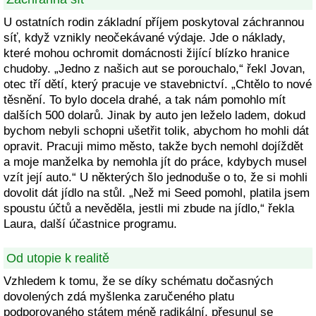
U ostatních rodin základní příjem poskytoval záchrannou
síť, když vznikly neočekávané výdaje. Jde o náklady,
které mohou ochromit domácnosti žijící blízko hranice
chudoby. „Jedno z našich aut se porouchalo,“ řekl Jovan,
otec tří dětí, který pracuje ve stavebnictví. „Chtělo to nové
těsnění. To bylo docela drahé, a tak nám pomohlo mít
dalších 500 dolarů. Jinak by auto jen leželo ladem, dokud
bychom nebyli schopni ušetřit tolik, abychom ho mohli dát
opravit. Pracuji mimo město, takže bych nemohl dojíždět
a moje manželka by nemohla jít do práce, kdybych musel
vzít její auto.“ U některých šlo jednoduše o to, že si mohli
dovolit dát jídlo na stůl. „Než mi Seed pomohl, platila jsem
spoustu účtů a nevěděla, jestli mi zbude na jídlo,“ řekla
Laura, další účastnice programu.
Od utopie k realitě
Vzhledem k tomu, že se díky schématu dočasných
dovolených zdá myšlenka zaručeného platu
podporovaného státem méně radikální, přesunul se