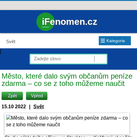
iFenomen.cz
≡
Kategorie
Svět
|
Město, které dalo svým občanům peníze
zdarma – co se z toho můžeme naučit
Zpět
Vpřed
15.10 2022
|
Svět