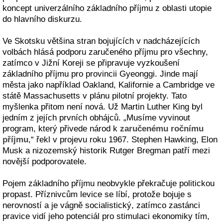
koncept univerzálního základního příjmu z oblasti utopie
do hlavního diskurzu.
Ve Skotsku většina stran bojujících v nadcházejících
volbách hlásá podporu zaručeného příjmu pro všechny,
zatímco v Jižní Koreji se připravuje vyzkoušení
základního příjmu pro provincii Gyeonggi. Jinde mají
města jako například Oakland, Kalifornie a Cambridge ve
státě Massachusetts v plánu pilotní projekty. Tato
myšlenka přitom není nová. Už Martin Luther King byl
jedním z jejích prvních obhájců. „Musíme vyvinout
program, který přivede národ k
zaručenému ročnímu
příjmu
,“ řekl v projevu roku 1967. Stephen Hawking, Elon
Musk a nizozemský historik Rutger Bregman patří mezi
novější podporovatele.
Pojem základního příjmu neobvykle překračuje politickou
propast. Příznivcům levice se líbí, protože bojuje s
nerovností a je vágně socialistický, zatímco zastánci
pravice vidí jeho potenciál pro stimulaci ekonomiky tím,