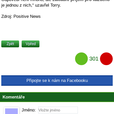
je jednou z nich,“ uzavřel Torry.
Zdroj: Positive News
Zpět
Vpřed
301
Připojte se k nám na Facebooku
Komentáře
Jméno: