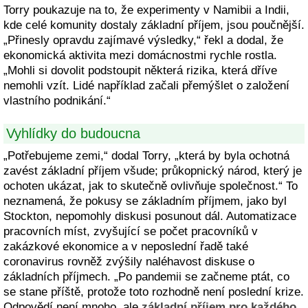
Torry poukazuje na to, že experimenty v Namibii a Indii,
kde celé komunity dostaly základní příjem, jsou poučnější.
„Přinesly opravdu zajímavé výsledky,“ řekl a dodal, že
ekonomická aktivita mezi domácnostmi rychle rostla.
„Mohli si dovolit podstoupit některá rizika, která dříve
nemohli vzít. Lidé například začali přemýšlet o založení
vlastního podnikání.“
Vyhlídky do budoucna
„Potřebujeme zemi,“ dodal Torry, „která by byla ochotná
zavést základní příjem všude; průkopnický národ, který je
ochoten ukázat, jak to skutečně ovlivňuje společnost.“ To
neznamená, že pokusy se základním příjmem, jako byl
Stockton, nepomohly diskusi posunout dál. Automatizace
pracovních míst, zvyšující se počet pracovníků v
zakázkové ekonomice a v neposlední řadě také
coronavirus rovněž zvýšily naléhavost diskuse o
základních příjmech. „Po pandemii se začneme ptát, co
se stane příště, protože toto rozhodně není poslední krize.
Odpovědí není mnoho, ale
základní příjem pro každého