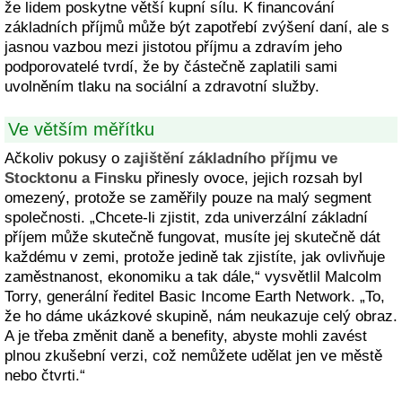
že lidem poskytne větší kupní sílu. K financování
základních příjmů může být zapotřebí zvýšení daní, ale s
jasnou vazbou mezi jistotou příjmu a zdravím jeho
podporovatelé tvrdí, že by částečně zaplatili sami
uvolněním tlaku na sociální a zdravotní služby.
Ve větším měřítku
Ačkoliv pokusy o
zajištění základního příjmu ve
Stocktonu a Finsku
přinesly ovoce, jejich rozsah byl
omezený, protože se zaměřily pouze na malý segment
společnosti. „Chcete-li zjistit, zda univerzální základní
příjem může skutečně fungovat, musíte jej skutečně dát
každému v zemi, protože jedině tak zjistíte, jak ovlivňuje
zaměstnanost, ekonomiku a tak dále,“ vysvětlil Malcolm
Torry, generální ředitel Basic Income Earth Network. „To,
že ho dáme ukázkové skupině, nám neukazuje celý obraz.
A je třeba změnit daně a benefity, abyste mohli zavést
plnou zkušební verzi, což nemůžete udělat jen ve městě
nebo čtvrti.“