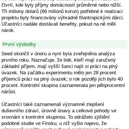
čtvrtí, kde byly příjmy domácností průměrné nebo nižší.
Tři miliony dolarů (66 milionů korun) potřebné k realizaci
projektu byly financovány výhradně filantropickými dárci.
Účastníci nadále dostávali benefity, pokud na ně měli
nárok.
První výsledky
Seed skončil v únoru a nyní byla zveřejněna analýza
prvního roku. Naznačuje, že lidé, kteří mají zaručený
základní příjem, mají vyšší šanci najít si práci na plný
úvazek. Na začátku experimentu mělo jen 28 procent
příjemců práci na plný úvazek; o rok později jich bylo 40
procent. Kontrolní skupina zaznamenala jen pětiprocentní
nárůst.
Účastníci také zaznamenali významné zlepšení
duševního zdraví, úrovně únavy a celkové pohody ve
srovnání s kontrolní skupinou. To odráželo zjištění
podobné studie ve Finsku, u níž vyšlo najevo, že