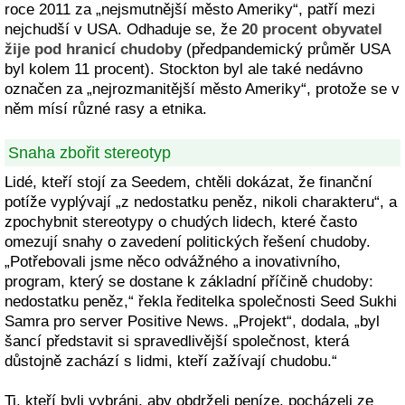
roce 2011 za „nejsmutnější město Ameriky“, patří mezi
nejchudší v USA. Odhaduje se, že
20 procent obyvatel
žije pod hranicí chudoby
(předpandemický průměr USA
byl kolem 11 procent). Stockton byl ale také nedávno
označen za „nejrozmanitější město Ameriky“, protože se v
něm mísí různé rasy a etnika.
Snaha zbořit stereotyp
Lidé, kteří stojí za Seedem, chtěli dokázat, že finanční
potíže vyplývají „z nedostatku peněz, nikoli charakteru“, a
zpochybnit stereotypy o chudých lidech, které často
omezují snahy o zavedení politických řešení chudoby.
„Potřebovali jsme něco odvážného a inovativního,
program, který se dostane k základní příčině chudoby:
nedostatku peněz,“ řekla ředitelka společnosti Seed Sukhi
Samra pro server Positive News. „Projekt“, dodala, „byl
šancí představit si spravedlivější společnost, která
důstojně zachází s lidmi, kteří zažívají chudobu.“
Ti, kteří byli vybráni, aby obdrželi peníze, pocházeli ze