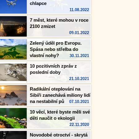
chlapce
11.08.2022
7 měst, které mohou v roce
2100 zmizet
09.01.2022
Zelený úděl pro Evropu.
Spása nebo střelba do
vlastní nohy?
30.11.2021
10 pozitivních zpráv z
poslední doby
21.10.2021
Radikální oteplování na
Sibiři zanechává miliony lidí
na nestabilní půdě
07.10.2021
10 věcí, které byste měli své
děti naučit o ekologii
22.11.2020
Novodobé otroctví - skrytá