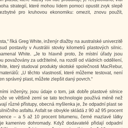
noha strategií, které mohou lidem pomoci opustit zvyk slepě
ezbytné pro kruhovou ekonomiku: omezit, znovu použít,
usta,“ říká Greg White, inženýr dlažby na australské univerzitě
d postavily v Austrálii stovky kilometrů plastových silnic.
namenal White. „Je to hlavně proto, že místní úřady jsou
u považovány za udržitelné, na rozdíl od vládních oddělení,
White, který studoval produkty skotské společnosti MacRebur,
ateriálů: „U těchto vlastností, které můžeme testovat, není
ten správný plast, můžete zlepšit daný povrch.“
ími inženýry, jsou údaje o tom, jak dobře plastové silnice
otože ve většině zemí se tato technologie používá méně než
vají různé přístupy, obecná myšlenka je, že odpadní plast se
silničního asfaltu. Asfalt se obvykle skládá z 90 až 95 procent
pence – a 5 až 10 procent bitumenu, černé mazlavé látky
uje kamenivo dohromady. Když dodavatelé přidají odpadní