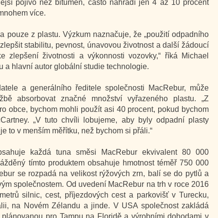
lnější pojivo než bitumen, často nahradí jen 4 až 10 procent
 mnohem více.
 a pouze z plastu. Výzkum naznačuje, že „použití odpadního
zlepšit stabilitu, pevnost, únavovou životnost a další žádoucí
ke zlepšení životnosti a výkonnosti vozovky,“ říká Michael
 a hlavní autor globální studie technologie.
atele a generálního ředitele společnosti MacRebur, může
lažbě absorbovat značné množství vyřazeného plastu. „Z
pro obce, bychom mohli použít asi 40 procent, pokud bychom
cCartney. „V tuto chvíli lobujeme, aby byly odpadní plasty
e to v menším měřítku, než bychom si přáli.“
obsahuje každá tuna směsi MacRebur ekvivalent 80 000
e dlážděný tímto produktem obsahuje hmotnost téměř 750 000
bur se rozpadá na velikost rýžových zrn, balí se do pytlů a
ovým společnostem. Od uvedení MacRebur na trh v roce 2016
metrů silnic, cest, příjezdových cest a parkovišť v Turecku,
álii, na Novém Zélandu a jinde. V USA společnost zakládá
u plánovanou pro Tampu na Floridě a výrobními dohodami v