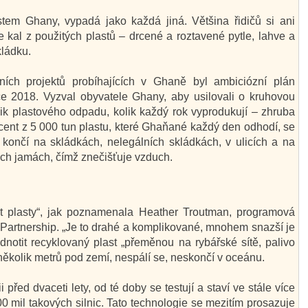
stem Ghany, vypadá jako každá jiná. Většina řidičů si ani
 kal z použitých plastů – drcené a roztavené pytle, lahve a
kládku.
ch projektů probíhajících v Ghaně byl ambiciózní plán
 2018. Vyzval obyvatele Ghany, aby usilovali o kruhovou
lik plastového odpadu, kolik každý rok vyprodukují – zhruba
ocent z 5 000 tun plastu, které Ghaňané každý den odhodí, se
 končí na skládkách, nelegálních skládkách, v ulicích a na
ých jamách, čímž znečišťuje vzduch.
at plasty“, jak poznamenala Heather Troutman, programová
Partnership. „Je to drahé a komplikované, mnohem snazší je
dnotit recyklovaný plast „přeměnou na rybářské sítě, palivo
ěkolik metrů pod zemí, nespálí se, neskončí v oceánu.
i před dvaceti lety, od té doby se testují a staví ve stále více
0 mil takových silnic. Tato technologie se mezitím prosazuje