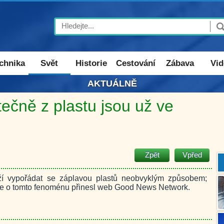
Search
chnika
Svět
Historie
Cestování
Zábava
Vid
AKTUÁLNĚ
tečně z plastu jsou už ve
Zpět
Vpřed
í vypořádat se záplavou plastů neobvyklým způsobem;
Více o tomto fenoménu přinesl web Good News Network.