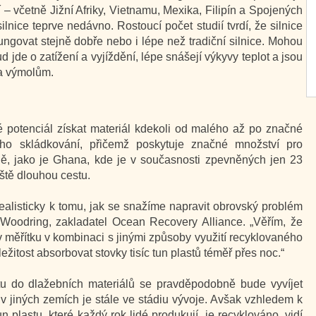
í – včetně Jižní Afriky, Vietnamu, Mexika, Filipín a Spojených
ilnice teprve nedávno. Rostoucí počet studií tvrdí, že silnice
ungovat stejně dobře nebo i lépe než tradiční silnice. Mohou
ud jde o zatížení a vyjíždění, lépe snášejí výkyvy teplot a jsou
 a výmolům.
ké potenciál získat materiál kdekoli od malého až po značné
ho skládkování, přičemž poskytuje značné množství pro
ě, jako je Ghana, kde je v současnosti zpevněných jen 23
eště dlouhou cestu.
ealisticky k tomu, jak se snažíme napravit obrovský problém
g Woodring, zakladatel Ocean Recovery Alliance. „Věřím, že
 měřítku v kombinaci s jinými způsoby využití recyklovaného
ležitost absorbovat stovky tisíc tun plastů téměř přes noc.“
u do dlažebních materiálů se pravděpodobně bude vyvíjet
, v jiných zemích je stále ve stádiu vývoje. Avšak vzhledem k
 plastu, které každý rok lidé produkují, je recyklováno, vidí