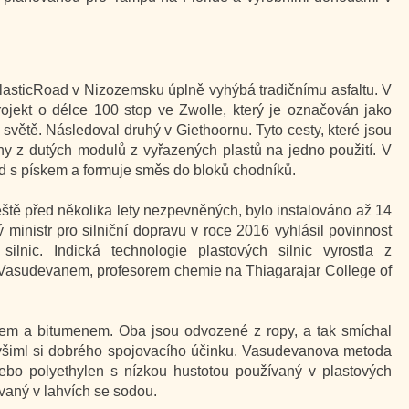
 PlasticRoad v Nizozemsku úplně vyhýbá tradičnímu asfaltu. V
rojekt o délce 100 stop ve Zwolle, který je označován jako
světě. Následoval druhý v Giethoornu. Tyto cesty, které jsou
eny z dutých modulů z vyřazených plastů na jedno použití. V
d s pískem a formuje směs do bloků chodníků.
 ještě před několika lety nezpevněných, bylo instalováno až 14
 ministr pro silniční dopravu v roce 2016 vyhlásil povinnost
silnic. Indická technologie plastových silnic vyrostla z
Vasudevanem, profesorem chemie na Thiagarajar College of
em a bitumenem. Oba jsou odvozené z ropy, a tak smíchal
a všiml si dobrého spojovacího účinku. Vasudevanova metoda
ebo polyethylen s nízkou hustotou používaný v plastových
ívaný v lahvích se sodou.