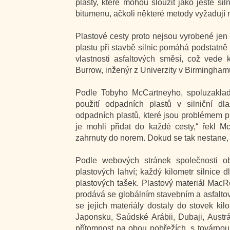
plasty, které mohou sloužit jako ještě si
bitumenu, ačkoli některé metody vyžadují
Plastové cesty proto nejsou vyrobené jen
plastu při stavbě silnic pomáhá podstatně 
vlastnosti asfaltových směsí, což vede 
Burrow, inženýr z Univerzity v Birminghamu
Podle Tobyho McCartneyho, spoluzaklad
použití odpadních plastů v silniční d
odpadních plastů, které jsou problémem 
je mohli přidat do každé cesty,“ řekl M
zahrnuty do norem. Dokud se tak nestane, j
Podle webových stránek společnosti 
plastových lahví; každý kilometr silnic
plastových tašek. Plastový materiál MacRe
prodává se globálním stavebním a asfalt
se jejich materiály dostaly do stovek kilo
Japonsku, Saúdské Arábii, Dubaji, Austr
přítomnost na obou pobřežích, s továrno