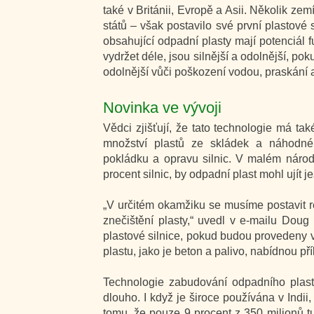
také v Británii, Evropě a Asii. Několik zem
států – však postavilo své první plastové s
obsahující odpadní plasty mají potenciál f
vydržet déle, jsou silnější a odolnější, pok
odolnější vůči poškození vodou, praskání
Novinka ve vývoji
Vědci zjišťují, že tato technologie má ta
množství plastů ze skládek a náhodné
pokládku a opravu silnic. V malém národ
procent silnic, by odpadní plast mohl ujít j
„V určitém okamžiku se musíme postavit r
znečištění plasty,“ uvedl v e-mailu Dou
plastové silnice, pokud budou provedeny v
plastu, jako je beton a palivo, nabídnou pří
Technologie zabudování odpadního plast
dlouho. I když je široce používána v Indii
tomu, že pouze 9 procent z 350 milionů tun