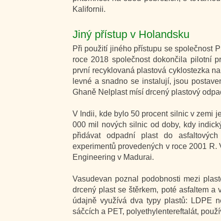
Kalifornii.
Jiný přístup v Holandsku
Při použití jiného přístupu se společnost
roce 2018 společnost dokončila pilotní p
první recyklovaná plastová cyklostezka na 
levné a snadno se instalují, jsou postav
Ghaně Nelplast mísí drcený plastový odpa
V Indii, kde bylo 50 procent silnic v zemi
000 mil nových silnic od doby, kdy indický
přidávat odpadní plast do asfaltových 
experimentů provedených v roce 2001 R. 
Engineering v Madurai.
Vasudevan poznal podobnosti mezi plast
drcený plast se štěrkem, poté asfaltem 
údajně využívá dva typy plastů: LDPE n
sáčcích a PET, polyethylentereftalát, použ