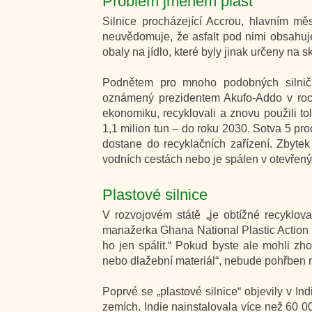
Problém jménem plast
Silnice procházející Accrou, hlavním mě
neuvědomuje, že asfalt pod nimi obsahuje
obaly na jídlo, které byly jinak určeny na s
Podnětem pro mnoho podobných silniční
oznámený prezidentem Akufo-Addo v roce
ekonomiku, recyklovali a znovu použili to
1,1 milion tun – do roku 2030. Sotva 5 pr
dostane do recyklačních zařízení. Zbytek
vodních cestách nebo je spálen v otevřen
Plastové silnice
V rozvojovém státě „je obtížné recyklov
manažerka Ghana National Plastic Action 
ho jen spálit.“ Pokud byste ale mohli zho
nebo dlažební materiál“, nebude pohřben n
Poprvé se „plastové silnice“ objevily v Indi
zemích. Indie nainstalovala více než 60 00