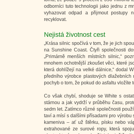
odborníci tuto technologii jako jednu z m
vyhazovat odpad a přijmout postupy n
recyklovat.
Nejistá životnost cest
„Krása silnic spočívá v tom, že je jich spo
na Sunshine Coast. Čtyři společnosti dosu
„Primárně menších místních silnic,“ poz
mnohem ochotnější zkoušet věci, které jso
která dohlížejí na velké dálnice,“ dodal 
předního výrobce plastových dlažebních m
pochyb o tom, že pokud do asfaltu vložíte 
Co však chybí, shoduje se White s ostatn
stárnou a jak vydrží v průběhu času, pr
sedm let. Zatímco různé společnosti použí
taví a mísí s dalšími přísadami pro výrobu 
kameniva – ať už štěrku, písku nebo vá
extrahované ze surové ropy, která spoj