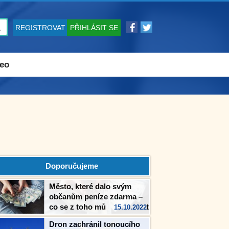
REGISTROVAT
PŘIHLÁSIT SE
eo
Doporučujeme
Město, které dalo svým
občanům peníze zdarma –
co se z toho můžeme naučit
15.10.2022
Dron zachránil tonoucího