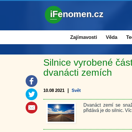
iFenomen.cz
Zajímavosti a novinky
Zajímavosti
Věda
Te
Silnice vyrobené čás
dvanácti zemích
10.08 2021
|
Svět
Dvanáct zemí se snaž
přidává je do silnic. 