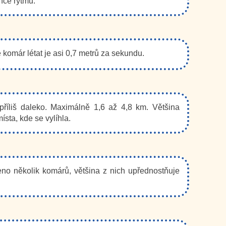
nce rytmu.
 komár létat je asi 0,7 metrů za sekundu.
říliš daleko. Maximálně 1,6 až 4,8 km. Většina
ísta, kde se vylíhla.
eno několik komárů, většina z nich upřednostňuje