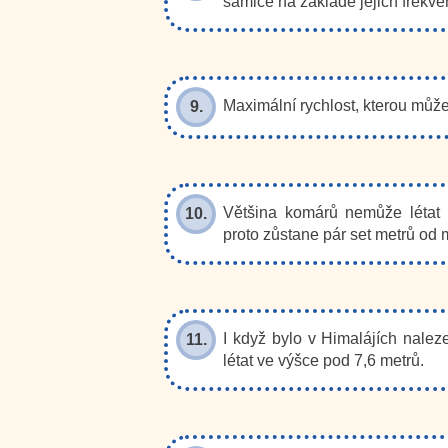
samice na základě jejich frekve
Maximální rychlost, kterou může
9.
Většina komárů nemůže létat p
10.
proto zůstane pár set metrů od m
I když bylo v Himalájích nalez
11.
létat ve výšce pod 7,6 metrů.