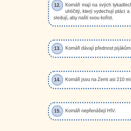
Komáři mají na svých tykadlech
12.
uhličitý, který vydechují ptáci 
sledují, aby našli svou kořist.
Komáři dávají přednost pijákům
13.
Komáři jsou na Zemi asi 210 mil
14.
Komáři nepřenášejí HIV.
15.