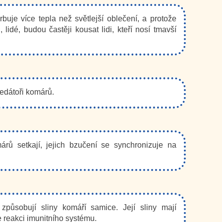
uje více tepla než světlejší oblečení, a protože
 lidé, budou častěji kousat lidi, kteří nosí tmavší
redátoři komárů.
ů setkají, jejich bzučení se synchronizuje na
působují sliny komáří samice. Její sliny mají
e reakci imunitního systému.