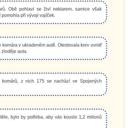
rů. Obě pohlaví se živí nektarem, samice však
í pomohla při vývoji vajíček.
o komára v ukradeném autě. Otestovala krev uvnitř
i zloděje auta.
ů komárů, z nich 175 se nachází ve Spojených
těle, bylo by potřeba, aby vás kouslo 1,2 milionů