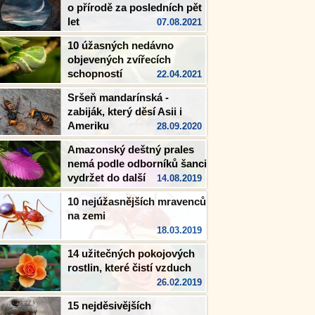
o přírodě za posledních pět
let
07.08.2021
10 úžasných nedávno
objevených zvířecích
schopností
22.04.2021
Sršeň mandarínská -
zabiják, který děsí Asii i
Ameriku
28.09.2020
Amazonský deštný prales
nemá podle odborníků šanci
vydržet do dalšího století
14.08.2019
10 nejúžasnějších mravenců
na zemi
18.03.2019
14 užitečných pokojových
rostlin, které čistí vzduch
26.02.2019
15 nejděsivějších