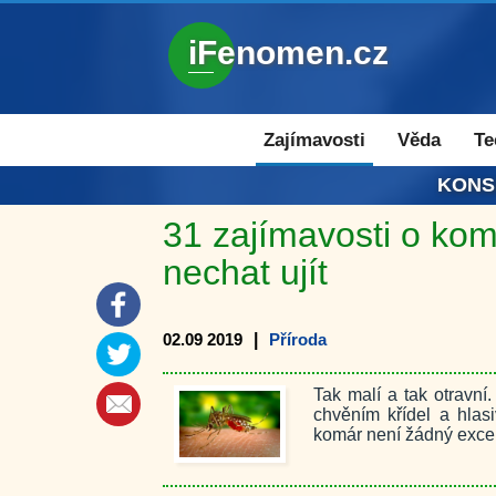
iFenomen.cz
Zajímavosti a novinky
Zajímavosti
Věda
Te
KONS
31 zajímavosti o kom
nechat ujít
02.09 2019
|
Příroda
Tak malí a tak otravní.
chvěním křídel a hlas
komár není žádný excele