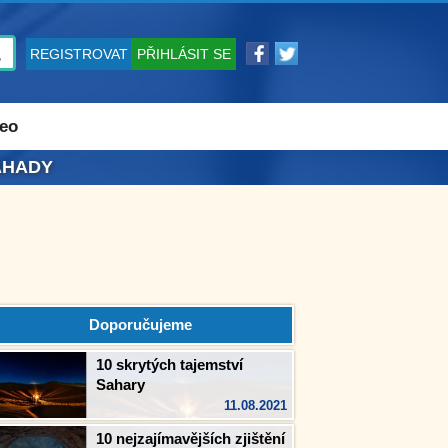
REGISTROVAT
PŘIHLÁSIT SE
eo
ÁHADY
Doporučujeme
10 skrytých tajemství
Sahary
11.08.2021
10 nejzajímavějších zjištění