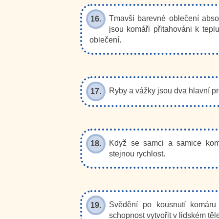
Tmavší barevné oblečení absorb
16.
jsou komáři přitahováni k teplu,
oblečení.
Ryby a vážky jsou dva hlavní p
17.
Když se samci a samice komár
18.
stejnou rychlost.
Svědění po kousnutí komáru z
19.
schopnost vytvořit v lidském těl