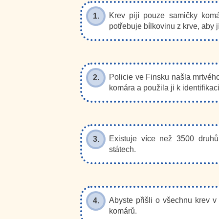
Krev pijí pouze samičky komá
1.
potřebuje bílkovinu z krve, aby j
Policie ve Finsku našla mrtvéh
2.
komára a použila ji k identifikac
Existuje více než 3500 druh
3.
státech.
Abyste přišli o všechnu krev v 
4.
komárů.