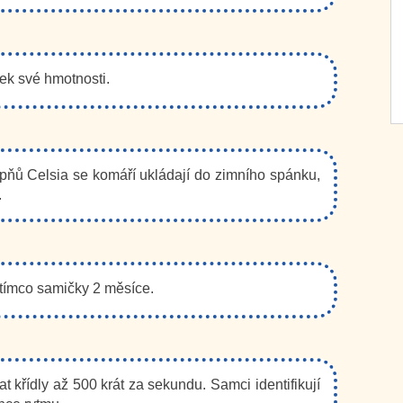
ek své hmotnosti.
upňů Celsia se komáří ukládají do zimního spánku,
.
atímco samičky 2 měsíce.
řídly až 500 krát za sekundu. Samci identifikují