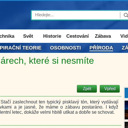
Search
chnika
Svět
Historie
Cestování
Zábava
Vid
PIRAČNÍ TEORIE
OSOBNOSTI
PŘÍRODA
Z
árech, které si nesmíte
Zpět
Vpřed
 Stačí zaslechnout ten typický pisklavý tón, který vydávají
ivkami a je jasné, že máme o zábavu postaráno. I když
ntní letec, dokáže velmi hbitě utíkat a dobře se schovat.