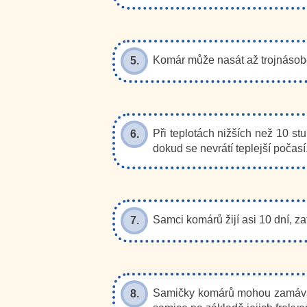
Komár může nasát až trojnásob
5.
Při teplotách nižších než 10 st
6.
dokud se nevrátí teplejší počasí
Samci komárů žijí asi 10 dní, z
7.
Samičky komárů mohou zamávat k
8.