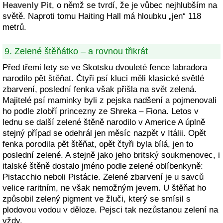
Heavenly Pit
, o němž se tvrdí, že je vůbec nejhlubším na
světě. Naproti tomu Haiting Hall má hloubku „jen“ 118
metrů.
9. Zelené štěňátko – a rovnou třikrát
Před třemi lety se ve Skotsku dvouleté fence labradora
narodilo pět štěňat. Čtyři psí kluci měli klasické světlé
zbarvení, poslední fenka však přišla na svět zelená.
Majitelé psí maminky byli z pejska nadšení a pojmenovali
ho podle zlobří princezny ze Shreka – Fiona. Letos v
lednu se další zelené štěně narodilo v Americe A úplně
stejný případ se odehrál jen měsíc nazpět v Itálii. Opět
fenka porodila pět štěňat, opět čtyři byla bílá, jen to
poslední zelené. A stejně jako jeho britský soukmenovec, i
italské štěně dostalo jméno podle zelené oblíbenkyně:
Pistacchio neboli Pistácie. Zelené zbarvení je u savců
velice raritním, ne však nemožným jevem. U štěňat ho
způsobil zelený pigment ve žluči, který se smísil s
plodovou vodou v děloze. Pejsci tak nezůstanou zelení na
vždy.