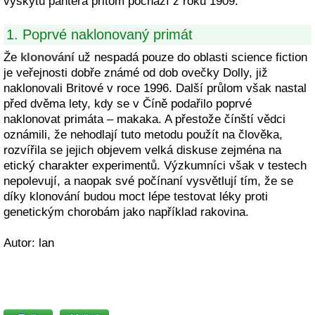
výskytu pantera přitom pochází z roku 1909.
1. Poprvé naklonovaný primát
Že
klonování
už nespadá pouze do oblasti science fiction
je veřejnosti dobře známé od dob ovečky Dolly, již
naklonovali Britové v roce 1996. Další průlom však nastal
před dvěma lety, kdy se v Číně podařilo poprvé
naklonovat primáta – makaka. A přestože čínští vědci
oznámili, že nehodlají tuto metodu použít na člověka,
rozvířila se jejich objevem velká diskuse zejména na
etický charakter experimentů. Výzkumníci však v testech
nepolevují, a naopak své počínaní vysvětlují tím, že se
díky klonování budou moct lépe testovat léky proti
genetickým chorobám jako například rakovina.
Autor: lan