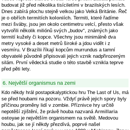
budovat již před několika tisíciletími v brazilských lesích.
Dnes zabírá plochu stejně velkou jako Velká Británie. Řeč
je o
obřích termitích koloniích
. Termiti, které řadíme
mezi šváby, jsou jen okolo centimetru velcí, přesto však
vytvořili několik miliónů svých „budov“, známých jako
termití kužely či kopce. Všechny jsou minimálně dva
metry vysoké a deset metrů široké a jdou vidět i z
vesmíru. V Brazílii říkají kopcům murrundus a tamní
obyvatelé původně připisovali jejich vznik nadpřirozeným
silám. První vědecká studie o této stavbě vznikla teprve
před pěti lety.
6. Největší organismus na zemi
Kdo někdy hrál postapokalyptickou hru The Last of Us, má
se před houbami na pozoru. Vždyť právě jejich spory byly
příčinou proměny lidí v zombie. Příznivce hry určitě
nepotěší zjištění, že právě houba nazvaná
Armillaria
ostoyae
je největším organismem na světě. Medovou
houbu, jak se jí někdy přezdívá, poprvé našel