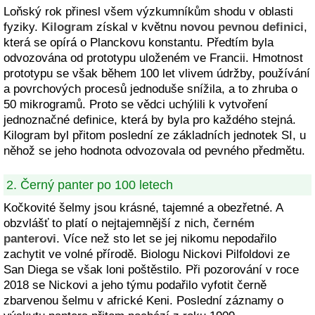
Loňský rok přinesl všem výzkumníkům shodu v oblasti
fyziky.
Kilogram
získal v květnu
novou pevnou definici
,
která se opírá o Planckovu konstantu. Předtím byla
odvozována od prototypu uloženém ve Francii. Hmotnost
prototypu se však během 100 let vlivem údržby, používání
a povrchových procesů jednoduše snížila, a to zhruba o
50 mikrogramů. Proto se vědci uchýlili k vytvoření
jednoznačné definice, která by byla pro každého stejná.
Kilogram byl přitom poslední ze základních jednotek SI, u
něhož se jeho hodnota odvozovala od pevného předmětu.
2. Černý panter po 100 letech
Kočkovité šelmy jsou krásné, tajemné a obezřetné. A
obzvlášť to platí o nejtajemnější z nich, č
erném
panterovi
. Více než sto let se jej nikomu nepodařilo
zachytit ve volné přírodě. Biologu Nickovi Pilfoldovi ze
San Diega se však loni poštěstilo. Při pozorování v roce
2018 se Nickovi a jeho týmu podařilo vyfotit černě
zbarvenou šelmu v africké Keni. Poslední záznamy o