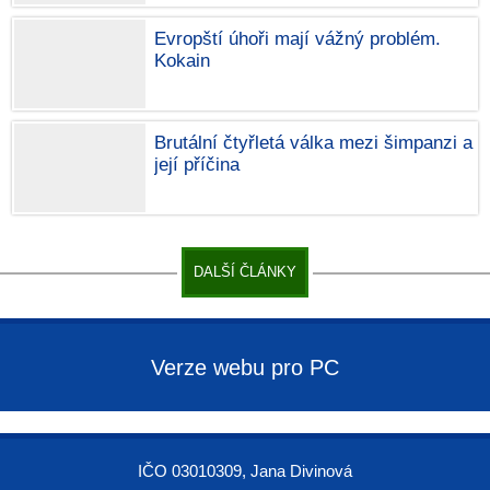
Evropští úhoři mají vážný problém.
Kokain
Brutální čtyřletá válka mezi šimpanzi a
její příčina
DALŠÍ ČLÁNKY
Verze webu pro PC
IČO 03010309, Jana Divinová