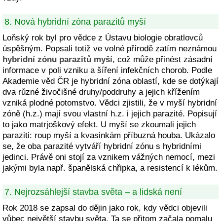
8. Nová hybridní zóna parazitů myší
Loňský rok byl pro vědce z Ústavu biologie obratlovců
úspěšným. Popsali totiž ve volné přírodě zatím neznámou
hybridní zónu parazitů myší
, což může přinést zásadní
informace v poli vzniku a šíření infekčních chorob. Podle
Akademie věd ČR je hybridní zóna oblastí, kde se dotýkají
dva různé živočišné druhy/poddruhy a jejich křížením
vzniká plodné potomstvo. Vědci zjistili, že v myší hybridní
zóně (h.z.) mají svou vlastní h.z. i jejich parazité. Popisují
to jako matrjoškový efekt. U myší se zkoumali jejich
paraziti: roup myší a kvasinkám příbuzná houba. Ukázalo
se, že oba parazité vytváří hybridní zónu s hybridními
jedinci. Právě oni stojí za vznikem vážných nemocí, mezi
jakými byla např. španělská chřipka, a resistencí k lékům.
7. Nejrozsáhlejší stavba světa – a lidská není
Rok 2018 se zapsal do dějin jako rok, kdy vědci objevili
vůbec největší stavbu světa. Ta se přitom začala pomalu