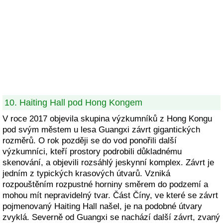
10. Haiting Hall pod Hong Kongem
V roce 2017 objevila skupina výzkumníků z Hong Kongu
pod svým městem u lesa Guangxi závrt gigantických
rozměrů. O rok později se do vod ponořili další
výzkumníci, kteří prostory podrobili důkladnému
skenování, a objevili rozsáhlý jeskynní komplex. Závrt je
jedním z typických krasových útvarů. Vzniká
rozpouštěním rozpustné horniny směrem do podzemí a
mohou mít nepravidelný tvar. Část Číny, ve které se závrt
pojmenovaný Haiting Hall našel, je na podobné útvary
zvyklá. Severně od Guangxi se nachází další závrt, zvaný