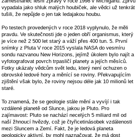
zaměstnanec lesní zprávy v roce 1998 v Michiganu. Zprvu
vypadala jako shluk malých houbiček, ale vědci už tenkrát
tušili, že nepůjde o jen tak ledajakou houbu.
Po testech provedených v roce 2018 vyplynulo, že měli
pravdu. Ve skutečnosti jde o jeden obří organismus, který
je více než 2 500 let starý a váží přes 400 tun. 5. První
snímky z Pluta V roce 2015 vyslala NASA do vesmíru
sondu nazvanou New Horizons, jejímž úkolem bylo najít a
vyfotografovat povrch trpasličí planety a jejích měsíců.
Fotky ukázaly vědcům svět ledu, který není ochuzen o
obrovské ledové hory a měnící se roviny. Překvapujícím
zjištění však bylo, že roviny nejsou déle jak 10 milionů let
staré.
To znamená, že se geologie stále mění a vyvíjí i tak
vzdálené planetě od Slunce, jakou je Pluto. Pro
zajímavost: Pluto se nachází necelých 5 miliard mil od
naší žhnoucí hvězdy, což je čtyřicetinásobek vzdálenosti
mezi Sluncem a Zemí. Fakt, že je ledová planeta
geologicky aktivní, by mohl naznačovat, že má dost