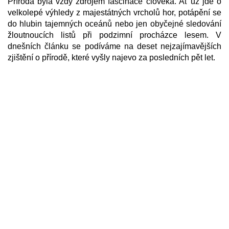
Příroda byla vždy zdrojem fascinace člověka. Ať už jde o
velkolepé výhledy z majestátných vrcholů hor, potápění se
do hlubin tajemných oceánů nebo jen obyčejné sledování
žloutnoucích listů při podzimní procházce lesem. V
dnešních článku se podíváme na deset nejzajímavějších
zjištění o přírodě, které vyšly najevo za posledních pět let.