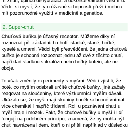
mrznutí, úplnou dehydrataci, a dokonce vakuum vesmíru.
Vědci si myslí, že tyto úžasné schopnosti přežití mohou
mít pozoruhodné využití v medicíně a genetice.
2. Super-chuť
Chuťová buňka
je úžasný receptor. Můžeme díky ní
rozpoznat pět základních chutí: sladké, slané, hořké,
kyselé a umami. Vědci byli přesvědčeni, že jedna chuťová
buňka je schopná rozpoznat jednu až dvě z těchto chutí,
například sladkou sukralózu nebo hořký kofein, ale ne
oboje.
To však změnily experimenty s myšmi. Vědci zjistili, že
poté, co myším odebrali určité chuťové buňky, jiné začaly
reagovat na sloučeniny, které výzkumníci myším dávali.
Ukázalo se, že myši mají skupiny buněk schopné vnímat
více chemikálií napříč třídami. Roli u poznávání chutí u
myší hraje i mozek. Fakt, že chuťové buňky u myší i lidí
fungují na podobném principu, znamená, že by mohla být
chuť navrácena lidem, kteří o ni přišli například v důsledku