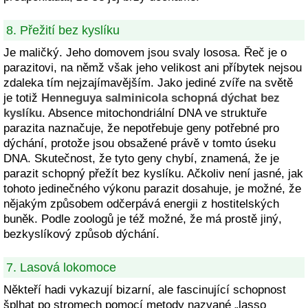
8. Přežití bez kyslíku
Je maličký. Jeho domovem jsou svaly lososa. Řeč je o
parazitovi, na němž však jeho velikost ani příbytek nejsou
zdaleka tím nejzajímavějším. Jako jediné zvíře na světě
je totiž
Henneguya salminicola schopná dýchat bez
kyslíku
. Absence mitochondriální DNA ve struktuře
parazita naznačuje, že nepotřebuje geny potřebné pro
dýchání, protože jsou obsažené právě v tomto úseku
DNA. Skutečnost, že tyto geny chybí, znamená, že je
parazit schopný přežít bez kyslíku. Ačkoliv není jasné, jak
tohoto jedinečného výkonu parazit dosahuje, je možné, že
nějakým způsobem odčerpává energii z hostitelských
buněk. Podle zoologů je též možné, že má prostě jiný,
bezkyslíkový způsob dýchání.
7. Lasová lokomoce
Někteří hadi vykazují bizarní, ale fascinující schopnost
šplhat po stromech pomocí metody nazvané „lasso