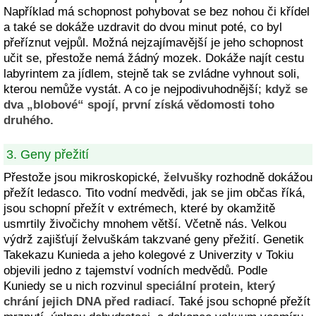
Například má schopnost pohybovat se bez nohou či křídel
a také se dokáže uzdravit do dvou minut poté, co byl
přeříznut vejpůl. Možná nejzajímavější je jeho schopnost
učit se, přestože nemá žádný mozek. Dokáže najít cestu
labyrintem za jídlem, stejně tak se zvládne vyhnout soli,
kterou nemůže vystát. A co je nejpodivuhodnější;
když se
dva „blobové“ spojí, první získá vědomosti toho
druhého.
3. Geny přežití
Přestože jsou mikroskopické,
želvušky
rozhodně dokážou
přežít ledasco. Tito vodní medvědi, jak se jim občas říká,
jsou schopní přežít v extrémech, které by okamžitě
usmrtily živočichy mnohem větší. Včetně nás. Velkou
výdrž zajišťují želvuškám takzvané geny přežití. Genetik
Takekazu Kunieda a jeho kolegové z Univerzity v Tokiu
objevili jedno z tajemství vodních medvědů. Podle
Kuniedy se u nich rozvinul
speciální protein, který
chrání jejich DNA před radiací
. Také jsou schopné přežít