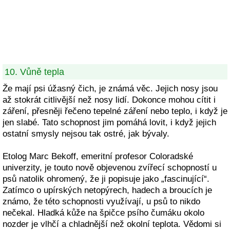
10. Vůně tepla
Že mají psi úžasný čich, je známá věc. Jejich nosy jsou
až stokrát citlivější než nosy lidí. Dokonce mohou cítit i
záření, přesněji řečeno tepelné záření nebo teplo, i když je
jen slabé. Tato schopnost jim pomáhá lovit, i když jejich
ostatní smysly nejsou tak ostré, jak bývaly.
Etolog Marc Bekoff, emeritní profesor Coloradské
univerzity, je touto nově objevenou zvířecí schopností u
psů natolik ohromený, že ji popisuje jako „fascinující“.
Zatímco o upírských netopýrech, hadech a broucích je
známo, že této schopnosti využívají, u psů to nikdo
nečekal. Hladká kůže na špičce psího čumáku okolo
nozder je vlhčí a chladnější než okolní teplota. Vědomi si