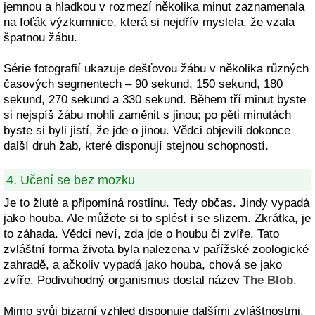
jemnou a hladkou v rozmezí několika minut zaznamenala
na foťák výzkumnice, která si nejdřív myslela, že vzala
špatnou žábu.
Série fotografií ukazuje dešťovou žábu v několika různých
časových segmentech – 90 sekund, 150 sekund, 180
sekund, 270 sekund a 330 sekund. Během tří minut byste
si nejspíš žábu mohli zaměnit s jinou; po pěti minutách
byste si byli jistí, že jde o jinou. Vědci objevili dokonce
další druh žab, které disponují stejnou schopností.
4. Učení se bez mozku
Je to žluté a připomíná rostlinu. Tedy občas. Jindy vypadá
jako houba. Ale můžete si to splést i se slizem. Zkrátka, je
to záhada. Vědci neví, zda jde o houbu či zvíře. Tato
zvláštní forma života byla nalezena v pařížské zoologické
zahradě, a ačkoliv vypadá jako houba, chová se jako
zvíře. Podivuhodný organismus dostal název
The Blob
.
Mimo svůj bizarní vzhled disponuje dalšími zvláštnostmi.