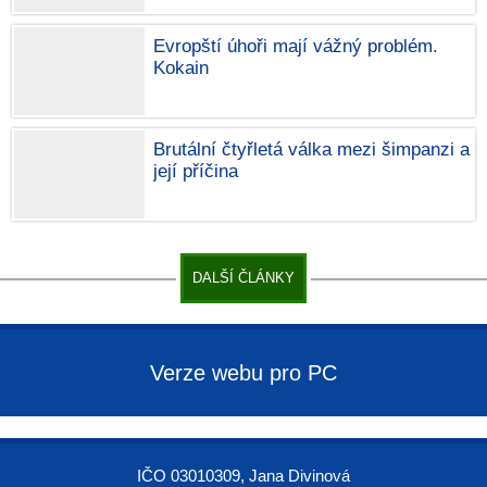
Evropští úhoři mají vážný problém.
Kokain
Brutální čtyřletá válka mezi šimpanzi a
její příčina
DALŠÍ ČLÁNKY
Verze webu pro PC
IČO 03010309, Jana Divinová