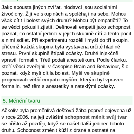
Jako spousta jiných zvířat, hlodavci jsou sociálními
živočichy. Žijí ve skupinách a spoléhají na sebe. Mohou
však cítit i bolest svých druhů? Mohou být empatičtí? To
se vědci pokusili zjistit. Definovali empatii jako schopnost
poznat, co ostatní jedinci v jejich skupině cítí a tento pocit
s nimi sdílet. Při experimentu rozdělili myši do tří skupin,
přičemž každá skupina byla vystavena určité hladině
stresu. První skupině štípali ocásky. Druhé injekčně
vpravili formalin. Třetí podali anestetikum. Podle článku,
kteří vědci zveřejnili v časopise Brain and Behaviour, šlo
poznat, když myš cítila bolest.
Myši ve skupině
projevovali větší empatii myším
, kterým byl vpraven
formalin, než těm s anestetiky a nateklými ocásky.
5. Měnění tvaru
Ačkoliv byla proměnlivá dešťová žába poprvé objevena už
v roce 2006, na její zvláštní
schopnost měnit svůj tvar
se přišlo až později, když se našel další jedinec tohoto
druhu. Schopnost změnit kůži z drsné a ostnaté na