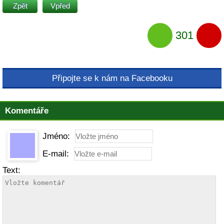
Zpět
Vpřed
301
Připojte se k nám na Facebooku
Komentáře
Jméno:
E-mail:
Text: