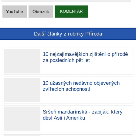
YouTube
Obrázek
KOMENTÁŘ
Další články z rubriky Příroda
10 nejzajímavějších zjištění o přírodě
za posledních pět let
10 úžasných nedávno objevených
zvířecích schopností
Sršeň mandarínská - zabiják, který
děsí Asii i Ameriku