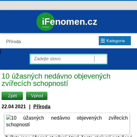
iFenomen.cz
≡
Kategorie
Příroda
|
10 úžasných nedávno objevených
zvířecích schopností
Zpět
Vpřed
22.04 2021
|
Příroda