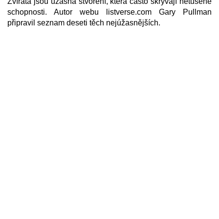
Zvířata jsou úžasná stvoření, která často skrývají netušené
schopnosti. Autor webu listverse.com Gary Pullman
připravil seznam deseti těch nejúžasnějších.