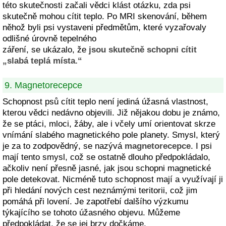
této skutečnosti začali vědci klást otázku, zda psi
skutečně mohou cítit teplo. Po MRI skenování, během
něhož byli psi vystaveni předmětům, které vyzařovaly
odlišné úrovně tepelného
záření, se ukázalo, že
jsou skutečně schopni cítit
„slabá teplá místa.“
9. Magnetorecepce
Schopnost psů cítit teplo není jediná úžasná vlastnost,
kterou vědci nedávno objevili. Již nějakou dobu je známo,
že se ptáci, mloci, žáby, ale i včely umí orientovat skrze
vnímání slabého magnetického pole planety. Smysl, který
je za to zodpovědný, se nazývá
magnetorecepce
. I psi
mají tento smysl, což se ostatně dlouho předpokládalo,
ačkoliv není přesně jasné, jak jsou schopni magnetické
pole detekovat. Nicméně tuto schopnost mají a využívají ji
při hledání nových cest neznámými teritorii, což jim
pomáhá při lovení. Je zapotřebí dalšího výzkumu
týkajícího se tohoto úžasného objevu. Můžeme
předpokládat, že se jej brzy dočkáme.