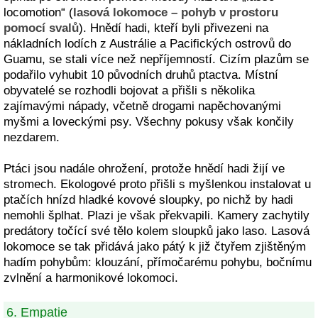
locomotion“ (
lasová lokomoce – pohyb v prostoru
pomocí svalů
). Hnědí hadi, kteří byli přivezeni na
nákladních lodích z Austrálie a Pacifických ostrovů do
Guamu, se stali více než nepříjemností. Cizím plazům se
podařilo vyhubit 10 původních druhů ptactva. Místní
obyvatelé se rozhodli bojovat a přišli s několika
zajímavými nápady, včetně drogami napěchovanými
myšmi a loveckými psy. Všechny pokusy však končily
nezdarem.
Ptáci jsou nadále ohrožení, protože hnědí hadi žijí ve
stromech. Ekologové proto přišli s myšlenkou instalovat u
ptačích hnízd hladké kovové sloupky, po nichž by hadi
nemohli šplhat. Plazi je však překvapili. Kamery zachytily
predátory točící své tělo kolem sloupků jako laso. Lasová
lokomoce se tak přidává jako pátý k již čtyřem zjištěným
hadím pohybům: klouzání, přímočarému pohybu, bočnímu
zvlnění a harmonikové lokomoci.
6. Empatie