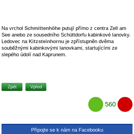
Na vrchol
Schmittenhöhe
putují přímo z centra Zell am
See anebo ze sousedního Schüttdorfu kabinkové lanovky.
Ledovec na
Kitzsteinhornu
je zpřístupněn dvěma
souběžnými kabinkovými lanovkami, startujícími ze
slepého údolí nad Kaprunem.
Zpět
Vpřed
560
Připojte se k nám na Facebooku