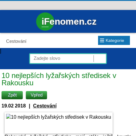
iFenomen.cz
≡
Kategorie
Cestování
|
10 nejlepších lyžařských středisek v
Rakousku
Zpět
Vpřed
19.02 2018
|
Cestování