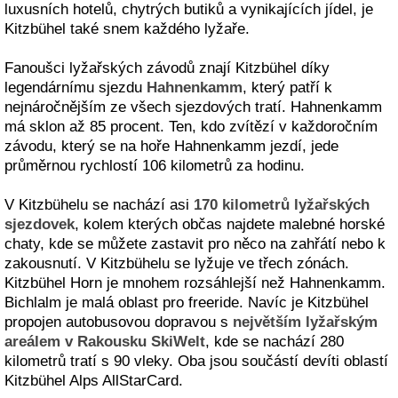
luxusních hotelů, chytrých butiků a vynikajících jídel, je
Kitzbühel také snem každého lyžaře.
Fanoušci lyžařských závodů znají Kitzbühel díky
legendárnímu sjezdu
Hahnenkamm
, který patří k
nejnáročnějším ze všech sjezdových tratí. Hahnenkamm
má sklon až 85 procent. Ten, kdo zvítězí v každoročním
závodu, který se na hoře Hahnenkamm jezdí, jede
průměrnou rychlostí 106 kilometrů za hodinu.
V Kitzbühelu se nachází asi
170 kilometrů lyžařských
sjezdovek
, kolem kterých občas najdete malebné horské
chaty, kde se můžete zastavit pro něco na zahřátí nebo k
zakousnutí. V Kitzbühelu se lyžuje ve třech zónách.
Kitzbühel Horn je mnohem rozsáhlejší než Hahnenkamm.
Bichlalm je malá oblast pro freeride. Navíc je Kitzbühel
propojen autobusovou dopravou s
největším lyžařským
areálem v Rakousku
SkiWelt
, kde se nachází 280
kilometrů tratí s 90 vleky. Oba jsou součástí devíti oblastí
Kitzbühel Alps AllStarCard.