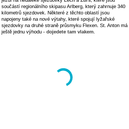
jezdí na nedaleké sjezdovky
Lech
a
Zürs
, které jsou
součástí regionálního skipasu Arlberg, který zahrnuje 340
kilometrů sjezdovek. Některé z těchto oblastí jsou
napojeny také na nové výtahy, které spojují lyžařské
sjezdovky na druhé straně průsmyku Flexen. St. Anton má
ještě jednu výhodu -
dojedete tam vlakem
.