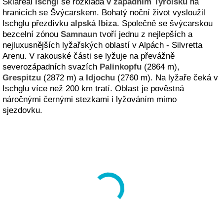
Skiareál
Ischgl
se rozkládá
v západním Tyrolsku
na
hranicích se Švýcarskem. Bohatý noční život vysloužil
Ischglu přezdívku
alpská Ibiza
. Společně se švýcarskou
bezcelní zónou
Samnaun
tvoří jednu z nejlepších a
nejluxusnějších lyžařských oblastí v Alpách - Silvretta
Arenu. V rakouské části se lyžuje na převážně
severozápadních svazích
Palinkopfu
(2864 m),
Grespitzu
(2872 m) a
Idjochu
(2760 m). Na lyžaře čeká v
Ischglu více než 200 km tratí. Oblast je pověstná
náročnými černými stezkami i lyžováním mimo
sjezdovku.