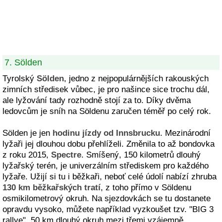
7. Sölden
Tyrolský
Sölden
, jedno z nejpopulárnějších rakouských
zimních středisek vůbec, je pro našince sice trochu dál,
ale lyžování tady rozhodně stojí za to. Díky dvěma
ledovcům je sníh na Söldenu zaručen téměř po celý rok.
Sölden je jen
hodinu jízdy od Innsbrucku
. Mezinárodní
lyžaři jej dlouhou dobu přehlíželi. Změnila to až bondovka
z roku 2015,
Spectre
. Smíšený, 150 kilometrů dlouhý
lyžařský terén, je univerzálním střediskem pro každého
lyžaře. Užijí si tu i běžkaři, neboť celé údolí nabízí zhruba
130 km běžkařských tratí
, z toho přímo v Söldenu
osmikilometrový okruh. Na sjezdovkách se tu dostanete
opravdu vysoko, můžete například vyzkoušet tzv. "BIG 3
rallye", 50 km dlouhý okruh mezi třemi vzájemně