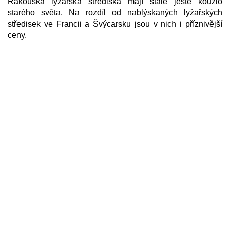
Rakouská lyžařská střediska mají stále ještě kouzlo
starého světa. Na rozdíl od nablýskaných lyžařských
středisek ve Francii a Švýcarsku jsou v nich i příznivější
ceny.