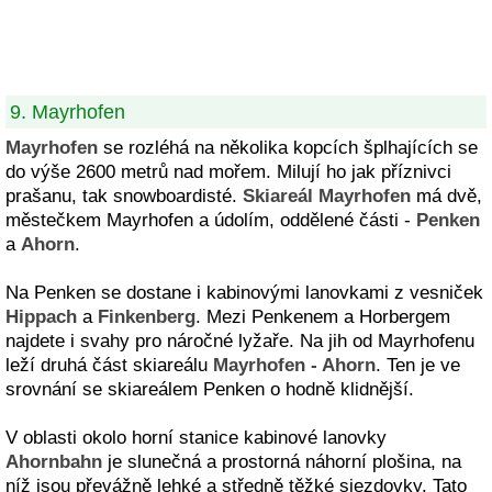
9. Mayrhofen
Mayrhofen
se rozléhá na několika kopcích šplhajících se
do výše 2600 metrů nad mořem. Milují ho jak příznivci
prašanu, tak snowboardisté.
Skiareál Mayrhofen
má dvě,
městečkem Mayrhofen a údolím, oddělené části -
Penken
a
Ahorn
.
Na Penken se dostane i kabinovými lanovkami z vesniček
Hippach
a
Finkenberg
. Mezi Penkenem a Horbergem
najdete i svahy pro náročné lyžaře. Na jih od Mayrhofenu
leží druhá část skiareálu
Mayrhofen - Ahorn
. Ten je ve
srovnání se skiareálem Penken o hodně klidnější.
V oblasti okolo horní stanice kabinové lanovky
Ahornbahn
je slunečná a prostorná náhorní plošina, na
níž jsou převážně lehké a středně těžké sjezdovky. Tato