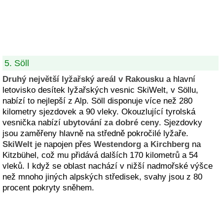
5. Söll
Druhý největší lyžařský areál v Rakousku
a hlavní
letovisko desítek lyžařských vesnic SkiWelt, v Söllu,
nabízí to nejlepší z Alp. Söll disponuje více než 280
kilometry sjezdovek a 90 vleky. Okouzlující tyrolská
vesnička nabízí
ubytování za dobré ceny
. Sjezdovky
jsou zaměřeny hlavně na středně pokročilé lyžaře.
SkiWelt
je napojen přes
Westendorg
a
Kirchberg
na
Kitzbühel, což mu přidává dalších 170 kilometrů a 54
vleků. I když se oblast nachází v nižší nadmořské výšce
než mnoho jiných alpských středisek, svahy jsou z 80
procent pokryty sněhem.