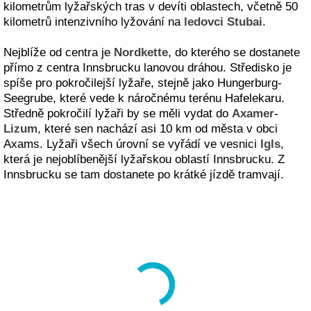
kilometrům lyžařských tras v devíti oblastech, včetně 50
kilometrů intenzivního lyžování na
ledovci Stubai
.
Nejblíže od centra je
Nordkette
, do kterého se dostanete
přímo z centra Innsbrucku lanovou dráhou. Středisko je
spíše pro pokročilejší lyžaře, stejně jako Hungerburg-
Seegrube, které vede k náročnému terénu Hafelekaru.
Středně pokročilí lyžaři by se měli vydat do
Axamer-
Lizum
, které sen nachází asi 10 km od města v obci
Axams. Lyžaři všech úrovní se vyřádí ve vesnici
Igls
,
která je nejoblíbenější lyžařskou oblastí Innsbrucku. Z
Innsbrucku se tam dostanete po krátké jízdě tramvají.