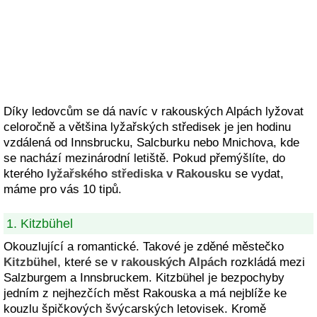
Díky ledovcům se dá navíc v rakouských Alpách lyžovat
celoročně a většina lyžařských středisek je jen hodinu
vzdálená od Innsbrucku, Salcburku nebo Mnichova, kde
se nachází mezinárodní letiště. Pokud přemýšlíte, do
kterého
lyžařského střediska v Rakousku
se vydat,
máme pro vás 10 tipů.
1. Kitzbühel
Okouzlující a romantické. Takové je zděné městečko
Kitzbühel
, které se
v rakouských Alpách
rozkládá mezi
Salzburgem a Innsbruckem. Kitzbühel je bezpochyby
jedním z nejhezčích měst Rakouska a má nejblíže ke
kouzlu špičkových švýcarských letovisek. Kromě