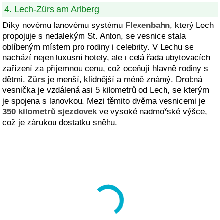
4. Lech-Zürs am Arlberg
Díky novému lanovému systému
Flexenbahn
, který Lech
propojuje s nedalekým St. Anton, se vesnice stala
oblíbeným místem pro rodiny i celebrity. V Lechu se
nachází nejen luxusní hotely, ale i celá řada ubytovacích
zařízení za příjemnou cenu, což oceňují hlavně rodiny s
dětmi.
Zürs
je menší, klidnější a méně známý. Drobná
vesnička je vzdálená asi 5 kilometrů od Lech, se kterým
je spojena s lanovkou. Mezi těmito dvěma vesnicemi je
350 kilometrů sjezdovek
ve vysoké nadmořské výšce,
což je zárukou dostatku sněhu.