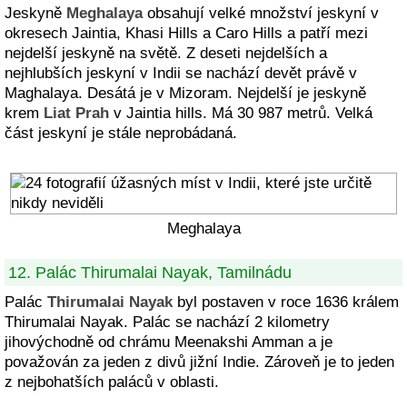
Jeskyně
Meghalaya
obsahují velké množství jeskyní v
okresech Jaintia, Khasi Hills a Caro Hills a patří mezi
nejdelší jeskyně na světě. Z deseti nejdelších a
nejhlubších jeskyní v Indii se nachází devět právě v
Maghalaya. Desátá je v Mizoram. Nejdelší je jeskyně
krem
Liat Prah
v Jaintia hills. Má 30 987 metrů. Velká
část jeskyní je stále neprobádaná.
Meghalaya
12. Palác Thirumalai Nayak, Tamilnádu
Palác
Thirumalai Nayak
byl postaven v roce 1636 králem
Thirumalai Nayak. Palác se nachází 2 kilometry
jihovýchodně od chrámu Meenakshi Amman a je
považován za jeden z divů jižní Indie. Zároveň je to jeden
z nejbohatších paláců v oblasti.