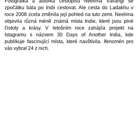
Fotografka a autorka cestopisů Neelima Vallangi se
zpočátku bála po Indii cestovat. Ale cesta do Ladakhu v
roce 2008 zcela změnila její pohled na tuto zemi. Neelima
objevila různá méně známá místa Indie, které jsou plné
čistoty a krásy. V letošním roce zahájila projekt na
Istagramu s názvem 30 Days of Another India, kde
publikuje fascinující místa, které navštívila. Ifenomén pro
vás vybral 24 z nich.