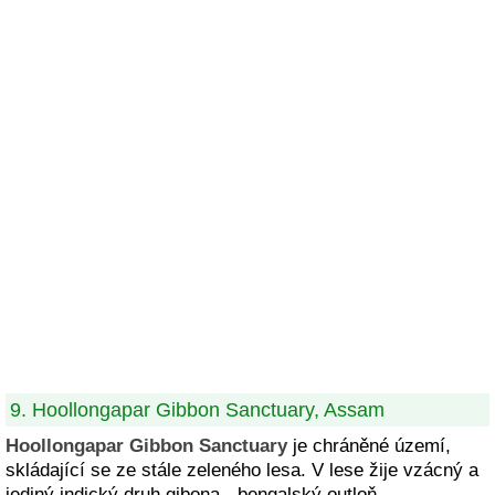
9. Hoollongapar Gibbon Sanctuary, Assam
Hoollongapar Gibbon Sanctuary
je chráněné území,
skládající se ze stále zeleného lesa. V lese žije vzácný a
jediný indický druh gibona - bengalský outloň.