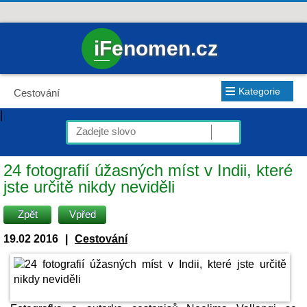
iFenomen.cz
≡
Kategorie
Cestování
|
24 fotografií úžasných míst v Indii, které
jste určitě nikdy neviděli
Zpět
Vpřed
19.02 2016
|
Cestování