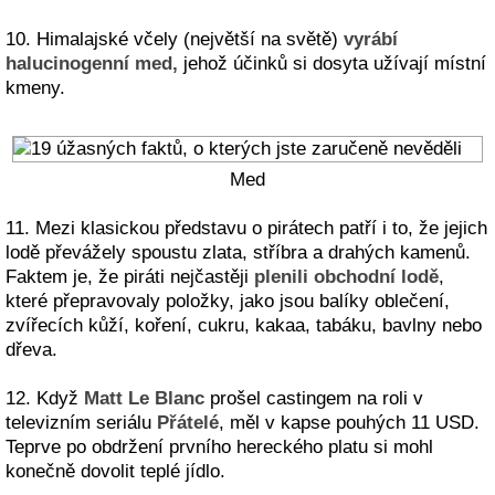
10. Himalajské včely (největší na světě)
vyrábí
halucinogenní med,
jehož účinků si dosyta užívají místní
kmeny.
Med
11. Mezi klasickou představu o pirátech patří i to, že jejich
lodě převážely spoustu zlata, stříbra a drahých kamenů.
Faktem je, že piráti nejčastěji
plenili obchodní lodě
,
které přepravovaly položky, jako jsou balíky oblečení,
zvířecích kůží, koření, cukru, kakaa, tabáku, bavlny nebo
dřeva.
12. Když
Matt Le Blanc
prošel castingem na roli v
televizním seriálu
Přátelé
, měl v kapse pouhých 11 USD.
Teprve po obdržení prvního hereckého platu si mohl
konečně dovolit teplé jídlo.