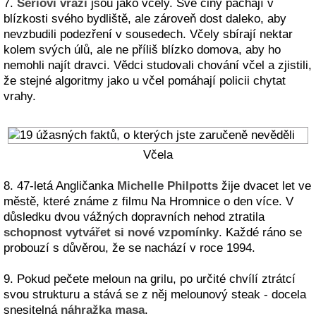
7.
Sérioví vrazi
jsou jako včely. Své činy páchají v
blízkosti svého bydliště, ale zároveň dost daleko, aby
nevzbudili podezření v sousedech. Včely sbírají nektar
kolem svých úlů, ale ne příliš blízko domova, aby ho
nemohli najít dravci. Vědci studovali chování včel a zjistili,
že stejné algoritmy jako u včel pomáhají policii chytat
vrahy.
Včela
8. 47-letá Angličanka
Michelle Philpotts
žije dvacet let ve
městě, které známe z filmu Na Hromnice o den více. V
důsledku dvou vážných dopravních nehod ztratila
schopnost vytvářet si nové vzpomínky
. Každé ráno se
probouzí s důvěrou, že se nachází v roce 1994.
9. Pokud pečete meloun na grilu, po určité chvílí ztrátcí
svou strukturu a stává se z něj melounový steak - docela
snesitelná
náhražka masa
.