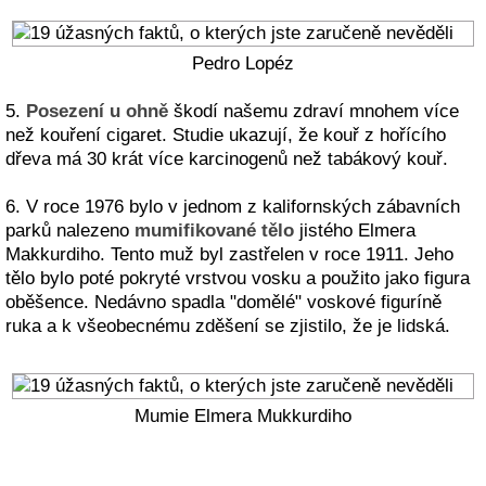
Pedro Lopéz
5.
Posezení u ohně
škodí našemu zdraví mnohem více
než kouření cigaret. Studie ukazují, že kouř z hořícího
dřeva má 30 krát více karcinogenů než tabákový kouř.
6. V roce 1976 bylo v jednom z kalifornských zábavních
parků nalezeno
mumifikované tělo
jistého Elmera
Makkurdiho. Tento muž byl zastřelen v roce 1911. Jeho
tělo bylo poté pokryté vrstvou vosku a použito jako figura
oběšence. Nedávno spadla "domělé" voskové figuríně
ruka a k všeobecnému zděšení se zjistilo, že je lidská.
Mumie Elmera Mukkurdiho