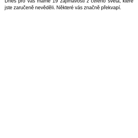
Dnes pro vás máme 19 zajímavostí z celého světa, které
jste zaručeně nevěděli. Některé vás značně překvapí.