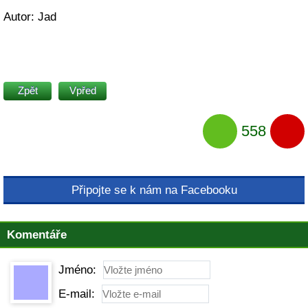
Autor: Jad
Zpět
Vpřed
558
Připojte se k nám na Facebooku
Komentáře
Jméno:
E-mail: