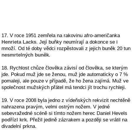
17. V roce 1951 zemřela na rakovinu afro-američanka
Henrieta Lacks
. Její buňky neumírají a dokonce se i
množí. Od té doby vědci rozpěstovali z jejich buněk 20 tun
nesmrtelných buněk
.
18. Rychlost chůze člověka závisí od člověka, se kterým
jde. Pokud muž jde se ženou, muž jde automaticky o 7 %
pomaleji, ale pouze v případě, že ho žena zajímá. Muž ve
společnost mužských přátel má tendci jít trochu rychleji.
19. V roce 2008 byla jedno z vídeňských rekvizit nechtěně
nahrazena pravým, velmi ostrým nožem. V jedné
sebevražedné scéně si tímto nožem herec Daniel Hevels
podřízl krk
. Přežil jedině zázrakem a později se vrátil na
divadelní prkna.