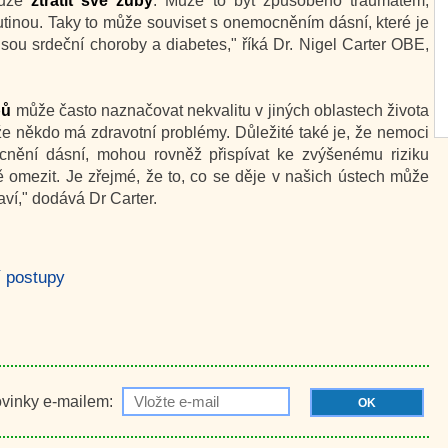
může
ztratit své zuby
. Může to být způsobeno traumatem,
utinou. Taky to může souviset s onemocněním dásní, které je
sou srdeční choroby a diabetes," říká Dr. Nigel Carter OBE,
bů
může často naznačovat nekvalitu v jiných oblastech života
že někdo má zdravotní problémy. Důležité také je, že nemoci
cnění dásní, mohou rovněž přispívat ke zvýšenému riziku
omezit. Je zřejmé, že to, co se děje v našich ústech může
ví," dodává Dr Carter.
í postupy
ovinky e-mailem:
OK