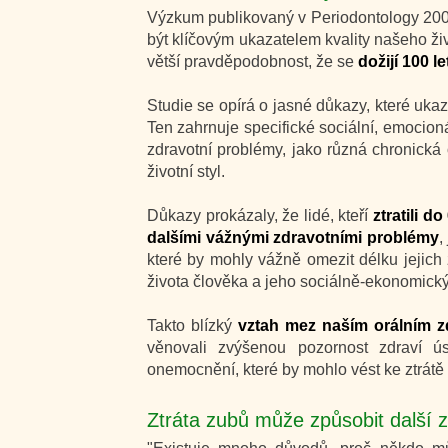
Výzkum publikovaný v Periodontology 2000 
být klíčovým ukazatelem kvality našeho živo
větší pravděpodobnost, že se
dožijí 100 le
Studie se opírá o jasné důkazy, které ukaz
Ten zahrnuje specifické sociální, emocioná
zdravotní problémy, jako různá chronick
životní styl.
Důkazy prokázaly, že lidé, kteří
ztratili d
dalšími vážnými zdravotními problémy
,
které by mohly vážně omezit délku jejich 
života člověka a jeho sociálně-ekonomick
Takto blízký
vztah mez naším orálním zd
věnovali zvýšenou pozornost zdraví ús
onemocnění, které by mohlo vést ke ztrátě
Ztráta zubů může způsobit další z