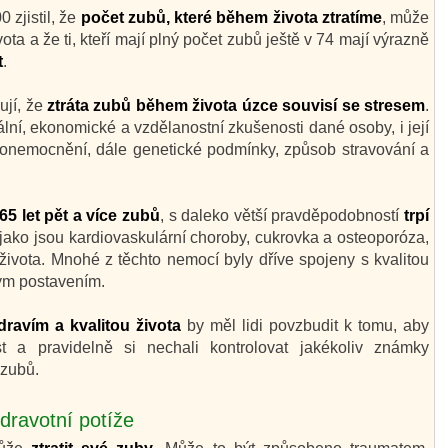
zjistil, že
počet zubů, které během života ztratíme
, může
ta a že ti, kteří mají plný počet zubů ještě v 74 mají výrazně
t
.
ují, že
ztráta zubů během života úzce souvisí se stresem
.
lní, ekonomické a vzdělanostní zkušenosti dané osoby, i její
á onemocnění, dále genetické podmínky, způsob stravování a
o 65 let pět a více zubů
, s daleko větší pravděpodobností
trpí
 jako jsou kardiovaskulární choroby, cukrovka a osteoporóza,
života. Mnohé z těchto nemocí byly dříve spojeny s kvalitou
ým postavením.
ravím a kvalitou života
by měl lidi povzbudit k tomu, aby
t a pravidelně si nechali kontrolovat jakékoliv známky
 zubů.
dravotní potíže