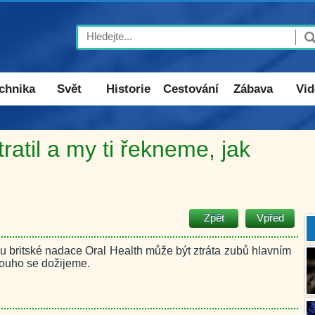
Search
chnika
Svět
Historie
Cestování
Zábava
Vid
tratil a my ti řekneme, jak
Zpět
Vpřed
 britské nadace Oral Health může být ztráta zubů hlavním
louho se dožijeme.