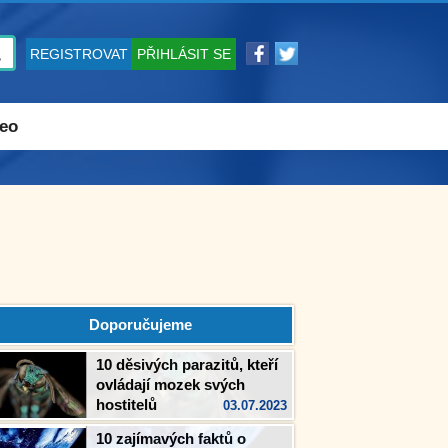
REGISTROVAT
PŘIHLÁSIT SE
eo
Doporučujeme
10 děsivých parazitů, kteří
ovládají mozek svých
hostitelů
03.07.2023
10 zajímavých faktů o