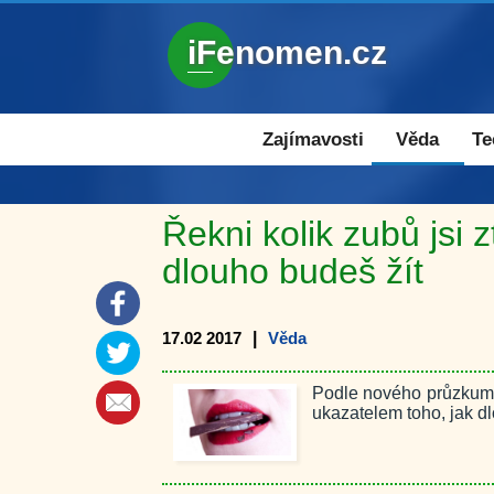
iFenomen.cz
Zajímavosti a novinky
Zajímavosti
Věda
Te
Řekni kolik zubů jsi z
dlouho budeš žít
17.02 2017
|
Věda
Podle nového průzkumu
ukazatelem toho, jak d