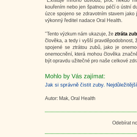
"Existuje mnoho důvodů, proč někdo 
kouřením nebo jen špatnou péčí o ústní d
úzce spojeno se zdravotním stavem jako j
výkonný ředitel nadace Oral Health.
"Tento výzkum nám ukazuje, že
ztráta zu
člověka, a tedy i vyšší pravděpodobnost, 
spojené se ztrátou zubů, jako je onemo
onemocnění, která mohou člověka značně 
být opravdu užitečné pro naše celkové zdra
Mohlo by Vás zajímat:
Jak si správně čistit zuby. Nejdůležitějš
Autor: Mak, Oral Health
Odebírat n