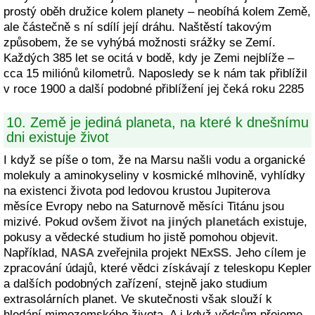
prostý oběh družice kolem planety – neobíhá kolem Země,
ale částečně s ní sdílí její dráhu. Naštěstí takovým
způsobem, že se vyhýbá možnosti srážky se Zemí.
Každých 385 let se ocitá v bodě, kdy je Zemi nejblíže –
cca 15 miliónů kilometrů. Naposledy se k nám tak přiblížil
v roce 1900 a další podobné přiblížení jej čeká roku 2285
10. Země je jediná planeta, na které k dnešnímu
dni existuje život
I když se píše o tom, že na Marsu našli vodu a organické
molekuly a aminokyseliny v kosmické mlhovině, vyhlídky
na existenci života pod ledovou krustou Jupiterova
měsíce Evropy nebo na Saturnově měsíci Titánu jsou
mizivé. Pokud ovšem
život na jiných planetách
existuje,
pokusy a vědecké studium ho jistě pomohou objevit.
Například,
NASA
zveřejnila projekt
NExSS
. Jeho cílem je
zpracování údajů, které vědci získávají z teleskopu Kepler
a dalších podobných zařízení, stejně jako studium
extrasolárních planet. Ve skutečnosti však slouží k
hledání mimozemského života. A i když vědcům přejeme,