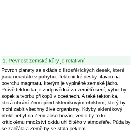
1. Pevnost zemské kůry je relativní
Povrch planety se skládá
z litosférických desek, které
jsou neustále v pohybu
. Tektonické desky plavou na
povrchu magmatu, kterým je vyplněné zemské jádro.
Právě tektonika je zodpovědná za zemětřesení, výbuchy
sopek a tvorbu příkopů v oceánech. A také tektonika,
která
chrání Zemi před skleníkovým efektem
, který by
mohl zabít všechny živé organismy. Kdyby
skleníkový
efekt
nebyl na Zemi absorbován, vedlo by to ke
kritickému množství oxidu uhličitého v atmosféře. Půda by
se zahřála a Země by se stala peklem.