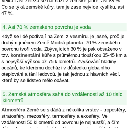
Velká část železa se nachází v zemské jádře, asi 88 %.
Co se týká zemské kůry, tam je zase nejvíce kyslíku, asi
47 %.
4. Asi 70 % zemského povrchu je voda
Když se lidé podívají na Zemi z vesmíru, je jasné, proč je
druhým jménem Země
Modrá planeta
. 70 % zemského
povrchu tvoří voda. Zbývajících 30 % je pak obsaženo v
tzv.
kontinentální kůře
s průměrnou tloušťkou 35-45 km a
s nejvyšší výškou až 75 kilometrů. Zvyšování hladiny
oceánů, ke kterému dochází v důsledku globálního
oteplování a tání ledovců, je tak jednou z hlavních věcí,
které by se lidstvo mělo obávat.
5. Zemská atmosféra sahá do vzdálenosti až 10 tisíc
kilometrů
Atmosféra Země
se skládá z několika vrstev - troposféry,
stratosféry, mezosféry, termosféry a exosféry. Ve
vzdálenosti 50 kilometrů od povrchu je nejhustší, a čím