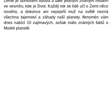
Země je domovem lidstva a také jediným známým místem
ve vesmíru, kde je život. Každý rok se lidé učí o Zemi něco
nového, a dokonce ani nejstarší muž na světě nezná
všechna tajemství a záhady naší planety. Ifenomén vám
dnes nabízí 10 zajímavých, avšak málo známých faktů o
Modré planetě.