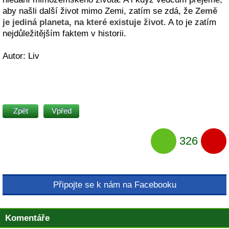
aby našli další život mimo Zemi, zatím se zdá, že
Země
je jediná planeta, na které existuje život
. A to je zatím
nejdůležitějším faktem v historii.
Autor: Liv
Zpět
Vpřed
326
Připojte se k nám na Facebooku
Komentáře