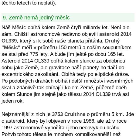
těchto letech to neplatí).
9. Země nemá jediný měsíc
Náš Měsíc obíhá kolem Země čtyři miliardy let. Není ale
sám. Chilští astronomové nedávno objevili
asteroid 2014
OL339
, který si k sobě naše planeta přitáhla.
Druhý
"Měsíc"
měří v průměru 150 metrů a naším souputníkem
se stal před 775 lety. A bude jím ještě po dobu 165 let.
Asteroid 2014 OL339 obíhá kolem slunce za obdobnou
dobu jako Země, ale gravitace naší planety ho tlačí do
excentrického zakolísání. Obíhá tedy po eliptické dráze.
Po podobných drahách obíhá i další množství vesmírných
skal a zdánlivě tak obíhají i kolem Země, přičemž oběh
kolem Slunce jim stejně jako tělesu 2014 OL339 trvá asi
jeden rok.
Nejznámější z nich je
3753 Cruithne
o průměru 5 km. Jde
o asteroid, který byl objeven v roce 1986, ale až v roce
1997 astronomové vypočítali jeho neobvyklou dráhu.
Pohyb tohoto tělesa je mnohem komplikovanější než