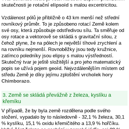
skutečnosti je
rotační elipsoid
s malou excentricitou.
Vzdálenost pólů je přibližně o 43 km menší než střední
rovníkový průměr. To je způsobeno rotací Země kolem
své osy, která způsobuje odstředivou sílu. Ta směřuje od
osy rotace a vektorově se skládá s gravitační silou, z
čehož plyne, že na pólech je největší tíhové zrychlení a
na rovníku nejmenší. Rovnoběžky jsou tedy kružnice,
zatímco poledníky jsou elipsy s malou výstředností.
Skutečný tvar je ještě složitější a pro jeho matematický
popis se užívá pojem
geoid
. Nejvzdálenějším místem od
středu Země je díky jejímu zploštění
vrcholek hory
Chimborazo
.
3. Země se skládá převážně z železa, kyslíku a
křemíku
V případě, že by byla země rozdělena podle svého
složení, vypadalo by to následovně - 32,1 % železa, 30,1
% kyslíku, 15,1 % oxidu křemičitého a 13,9 % hořčíku.