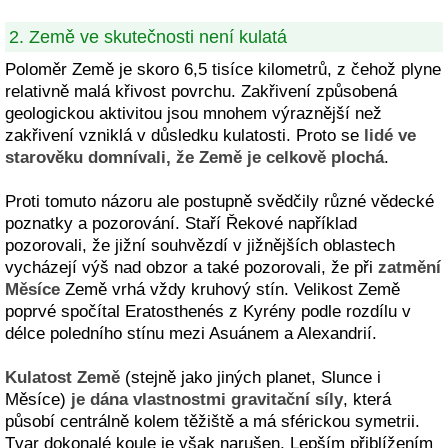
2. Země ve skutečnosti není kulatá
Poloměr Země je skoro 6,5 tisíce kilometrů, z čehož plyne
relativně malá křivost povrchu. Zakřivení způsobená
geologickou aktivitou jsou mnohem výraznější než
zakřivení vzniklá v důsledku kulatosti. Proto se
lidé ve
starověku domnívali, že Země je celkově plochá
.
Proti tomuto názoru ale postupně svědčily různé vědecké
poznatky a pozorování. Staří Řekové například
pozorovali, že jižní souhvězdí v jižnějších oblastech
vycházejí výš nad obzor a také pozorovali, že při
zatmění
Měsíce
Země vrhá vždy kruhový stín. Velikost Země
poprvé spočítal Eratosthenés z Kyrény podle rozdílu v
délce poledního stínu mezi Asuánem a Alexandrií.
Kulatost Země
(stejně jako jiných planet, Slunce i
Měsíce)
je dána vlastnostmi gravitační síly
, která
působí centrálně kolem těžiště a má sférickou symetrii.
Tvar dokonalé koule je však narušen. Lepším přiblížením