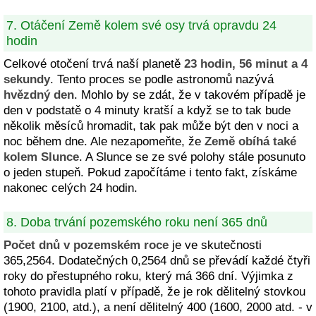
7. Otáčení Země kolem své osy trvá opravdu 24
hodin
Celkové otočení trvá naší planetě
23 hodin, 56 minut a 4
sekundy
. Tento proces se podle astronomů nazývá
hvězdný den
. Mohlo by se zdát, že v takovém případě je
den v podstatě o 4 minuty kratší a když se to tak bude
několik měsíců hromadit, tak pak může být den v noci a
noc během dne. Ale nezapomeňte, že
Země obíhá také
kolem Slunce
. A Slunce se ze své polohy stále posunuto
o jeden stupeň. Pokud započítáme i tento fakt, získáme
nakonec celých 24 hodin.
8. Doba trvání pozemského roku není 365 dnů
Počet dnů v pozemském roce
je ve skutečnosti
365,2564. Dodatečných 0,2564 dnů se převádí každé čtyři
roky do přestupného roku, který má 366 dní. Výjimka z
tohoto pravidla platí v případě, že je rok dělitelný stovkou
(1900, 2100, atd.), a není dělitelný 400 (1600, 2000 atd. - v