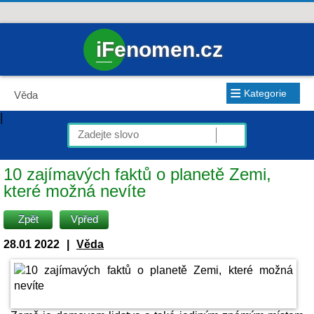
iFenomen.cz
≡
Kategorie
Věda
|
10 zajímavých faktů o planetě Zemi,
které možná nevíte
Zpět
Vpřed
28.01 2022
|
Věda