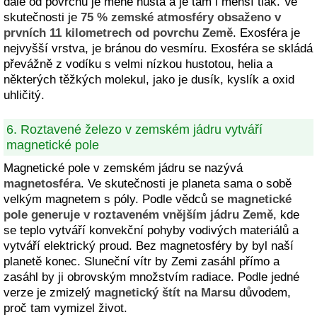
dále od povrchu je méně hustá a je tam i menší tlak. Ve
skutečnosti je
75 % zemské atmosféry obsaženo v
prvních 11 kilometrech od povrchu Země
. Exosféra je
nejvyšší vrstva, je bránou do vesmíru. Exosféra se skládá
převážně z vodíku s velmi nízkou hustotou, helia a
některých těžkých molekul, jako je dusík, kyslík a oxid
uhličitý.
6. Roztavené železo v zemském jádru vytváří
magnetické pole
Magnetické pole v zemském jádru se nazývá
magnetosféra
. Ve skutečnosti je planeta sama o sobě
velkým magnetem s póly. Podle vědců se
magnetické
pole generuje v roztaveném vnějším jádru Země
, kde
se teplo vytváří konvekční pohyby vodivých materiálů a
vytváří elektrický proud. Bez magnetosféry by byl naší
planetě konec. Sluneční vítr by Zemi zasáhl přímo a
zasáhl by ji obrovským množstvím radiace. Podle jedné
verze je zmizelý
magnetický štít na Marsu
důvodem,
proč tam vymizel život.