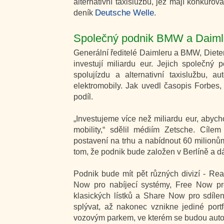
alternativní taxislužbu, jež mají konkur
Deutsche Welle
deník
.
Společný podnik BMW a Daiml
Generální ředitelé Daimleru a BMW, Diete
investují miliardu eur. Jejich společný
spolujízdu a alternativní taxislužbu, a
elektromobily. Jak uvedl časopis Forbes
podíl.
„Investujeme více než miliardu eur, abych
mobility,“ sdělil médiím Zetsche. Cíle
postavení na trhu a nabídnout 60 milionů
tom, že podnik bude založen v Berlíně a dá
Podnik bude mít pět různých divizí - Re
Now pro nabíjecí systémy, Free Now pro
klasických lístků a Share Now pro sdíle
splývat, až nakonec vznikne jediné port
vozovým parkem, ve kterém se budou automo