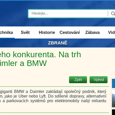
Search
chnika
Svět
Historie
Cestování
Zábava
Vid
ZBRANĚ
ého konkurenta. Na trh
aimler a BMW
Zpět
Vpřed
giganti BMW a Daimler zakládají společný podnik, který
, jako je Uber nebo Lyft. Do sdílené dopravy, alternativní
h a parkovacích systémů pro elektromobily nalijí miliardu