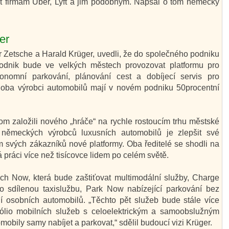
ovat firmám Uber, Lyft a jim podobným. Napsal o tom německý
er
r Zetsche a Harald Krüger, uvedli, že do společného podniku
 podnik bude ve velkých městech provozovat platformu pro
utonomní parkování, plánování cest a dobíjecí servis pro
, oba výrobci automobilů mají v novém podniku 50procentní
om založili nového „hráče“ na rychle rostoucím trhu městské
m německých výrobců luxusních automobilů je zlepšit své
m svých zákazníků nové platformy. Oba ředitelé se shodli na
 práci více než tisícovce lidem po celém světě.
ach Now, která bude zaštiťovat multimodální služby, Charge
 sdílenou taxislužbu, Park Now nabízející parkování bez
ní osobních automobilů. „Těchto pět služeb bude stále více
fólio mobilních služeb s celoelektrickým a samoobslužným
bily samy nabíjet a parkovat,“ sdělil budoucí vizi Krüger.