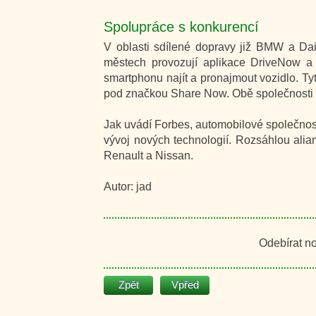
Spolupráce s konkurencí
V oblasti sdílené dopravy již BMW a Daim
městech provozují aplikace DriveNow a 
smartphonu najít a pronajmout vozidlo. T
pod značkou Share Now. Obě společnosti ta
Jak uvádí Forbes, automobilové společnosti
vývoj nových technologií. Rozsáhlou alia
Renault a Nissan.
Autor: jad
Odebírat n
Zpět
Vpřed