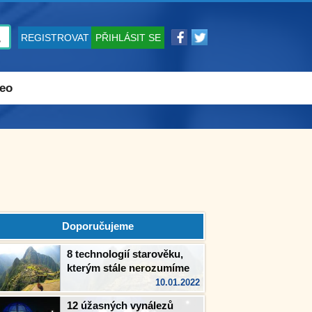
REGISTROVAT
PŘIHLÁSIT SE
eo
Doporučujeme
8 technologií starověku,
kterým stále nerozumíme
10.01.2022
12 úžasných vynálezů