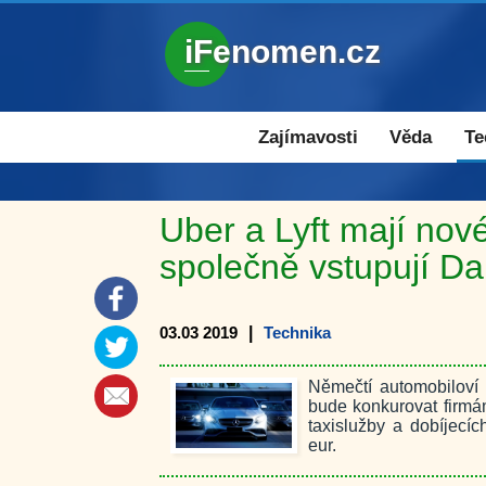
iFenomen.cz
Zajímavosti a novinky
Zajímavosti
Věda
Te
Uber a Lyft mají nov
společně vstupují D
03.03 2019
|
Technika
Němečtí automobiloví 
bude konkurovat firmám
taxislužby a dobíjecíc
eur.