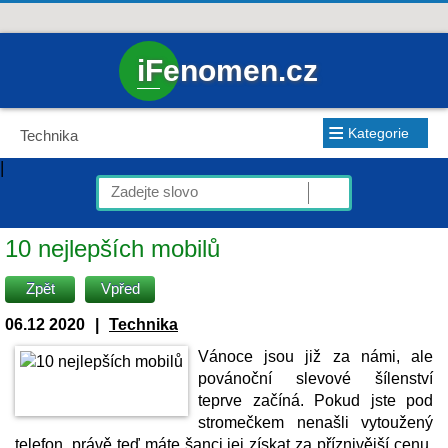
iFenomen.cz
≡
Kategorie
Technika
|
10 nejlepších mobilů
Zpět
Vpřed
06.12 2020
|
Technika
Vánoce jsou již za námi, ale
povánoční slevové šílenství
teprve začíná. Pokud jste pod
stromečkem nenašli vytoužený
telefon, právě teď máte šanci jej získat za příznivější cenu.