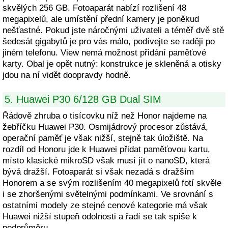
skvělých 256 GB. Fotoaparát nabízí rozlišení 48
megapixelů, ale umístění přední kamery je poněkud
nešťastné. Pokud jste náročnými uživateli a téměř dvě stě
šedesát gigabytů je pro vás málo, podívejte se raději po
jiném telefonu. View nemá možnost přidání paměťové
karty. Obal je opět nutný: konstrukce je skleněná a otisky
jdou na ní vidět doopravdy hodně.
5. Huawei P30 6/128 GB Dual SIM
Řádově zhruba o tisícovku níž než Honor najdeme na
žebříčku Huawei P30. Osmijádrový procesor zůstává,
operační paměť je však nižší, stejně tak úložiště. Na
rozdíl od Honoru jde k Huawei přidat paměťovou kartu,
místo klasické mikroSD však musí jít o nanoSD, která
bývá dražší. Fotoaparát si však nezadá s dražším
Honorem a se svým rozlišením 40 megapixelů fotí skvěle
i se zhoršenými světelnými podmínkami. Ve srovnání s
ostatními modely ze stejné cenové kategorie má však
Huawei nižší stupeň odolnosti a řadí se tak spíše k
podprůměru.