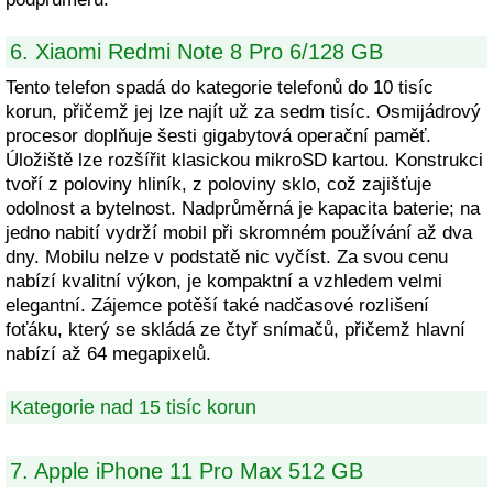
6. Xiaomi Redmi Note 8 Pro 6/128 GB
Tento telefon spadá do kategorie telefonů do 10 tisíc
korun, přičemž jej lze najít už za sedm tisíc. Osmijádrový
procesor doplňuje šesti gigabytová operační paměť.
Úložiště lze rozšířit klasickou mikroSD kartou. Konstrukci
tvoří z poloviny hliník, z poloviny sklo, což zajišťuje
odolnost a bytelnost. Nadprůměrná je kapacita baterie; na
jedno nabití vydrží mobil při skromném používání až dva
dny. Mobilu nelze v podstatě nic vyčíst. Za svou cenu
nabízí kvalitní výkon, je kompaktní a vzhledem velmi
elegantní. Zájemce potěší také nadčasové rozlišení
foťáku, který se skládá ze čtyř snímačů, přičemž hlavní
nabízí až 64 megapixelů.
Kategorie nad 15 tisíc korun
7. Apple iPhone 11 Pro Max 512 GB