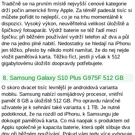
Tradičně se na prvním místě nejvyšší cenové kategorie
drží počin americké firmy Apple. Za téměř padesát tisíc si
můžete pořídit to nejlepší, co je na trhu momentálně k
dispozici. Vysoký výkon, neuvěřitelná velikost úložiště a
špičkový fotoaparát. Výdrž baterie se též řadí mezi
špičku; při běžném používání vydrží telefon až dva a půl
dne na jedno plné nabití. Nedostatky se hledají na iPhonu
jen těžko, přesto by někdo mohl namítat, že do nej nejde
vložit paměťová karta. Těžko říct, jestli ji však k 512
gigabytovému úložišti doopravdy potřebujete.
8. Samsung Galaxy S10 Plus G975F 512 GB
O skoro dvacet tisíc levnější je androidová varianta
mobilu. Samsung nabízí osmijádrový procesor, vnitřní
paměť 8 GB a úložiště 512 GB. Pro opravdu náročné
uživatele je k sehnání také varianta s 1 TB. Je nutné
podotknout, že na rozdíl od iPhonu, k Samsungu jde
dokoupit paměťová karta. Co má naopak s produktem od
Applu společné je kapacita baterie, která opět slibuje dva
dny při běžném používání. Pokud vám tedy více vyhovuje