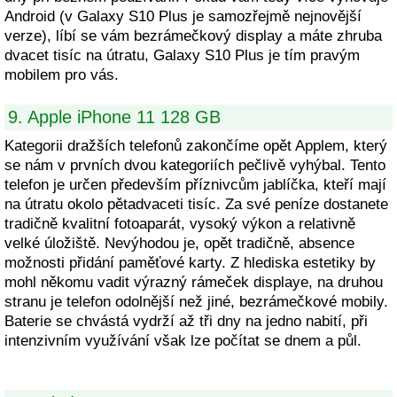
Android (v Galaxy S10 Plus je samozřejmě nejnovější
verze), líbí se vám bezrámečkový display a máte zhruba
dvacet tisíc na útratu, Galaxy S10 Plus je tím pravým
mobilem pro vás.
9. Apple iPhone 11 128 GB
Kategorii dražších telefonů zakončíme opět Applem, který
se nám v prvních dvou kategoriích pečlivě vyhýbal. Tento
telefon je určen především příznivcům jablíčka, kteří mají
na útratu okolo pětadvaceti tisíc. Za své peníze dostanete
tradičně kvalitní fotoaparát, vysoký výkon a relativně
velké úložiště. Nevýhodou je, opět tradičně, absence
možnosti přidání paměťové karty. Z hlediska estetiky by
mohl někomu vadit výrazný rámeček displaye, na druhou
stranu je telefon odolnější než jiné, bezrámečkové mobily.
Baterie se chvástá vydrží až tři dny na jedno nabití, při
intenzivním využívání však lze počítat se dnem a půl.