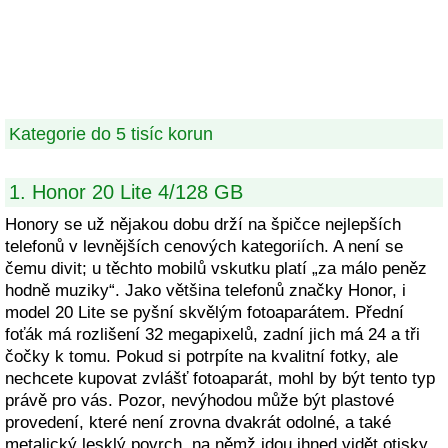
Kategorie do 5 tisíc korun
1. Honor 20 Lite 4/128 GB
Honory se už nějakou dobu drží na špičce nejlepších
telefonů v levnějších cenových kategoriích. A není se
čemu divit; u těchto mobilů vskutku platí „za málo peněz
hodně muziky“. Jako většina telefonů značky Honor, i
model 20 Lite se pyšní skvělým fotoaparátem. Přední
foťák má rozlišení 32 megapixelů, zadní jich má 24 a tři
čočky k tomu. Pokud si potrpíte na kvalitní fotky, ale
nechcete kupovat zvlášť fotoaparát, mohl by být tento typ
právě pro vás. Pozor, nevýhodou může být plastové
provedení, které není zrovna dvakrát odolné, a také
metalický lesklý povrch, na němž jdou ihned vidět otisky