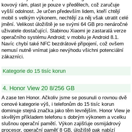
kovový rám, plast je pouze v předělech, což zaručuje
vyšší odolnost. Je určen především lidem, kteří chtějí
mobil s velkým výkonem, nechtějí za něj však utratit celé
jmění. Velikost úložiště je se svými 64 GB pro nenáročné
uživatele dostačující. Slabinou Xiaomi je zastaralá verze
operačního systému Android; v mobilu je Android 8.1.
Navíc chybí také NFC bezdrátové připojení, což ovšem
nemusí nutně vnímat jako nevýhodu všichni potenciální
zákazníci.
Kategorie do 15 tisíc korun
4. Honor View 20 8/256 GB
A zase ten Honor. Ačkoliv jsme se posunuli o rovnou dvě
cenové kategorie výš, i telefonům do 15 tisíc korun
dominuje stejná značka jako těm levnějším. Honor View je
skvělým příkladem telefonu s dobrým výkonem a vcelku
slušnou operační pamětí. Výkon zajišťuje osmijádrový
procesor, operační paměť 8 GB, úložiště pak nabízí