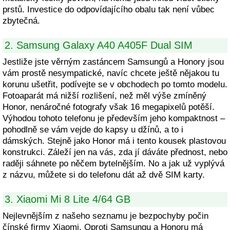
prstů. Investice do odpovídajícího obalu tak není vůbec
zbytečná.
2. Samsung Galaxy A40 A405F Dual SIM
Jestliže jste věrným zastáncem Samsungů a Honory jsou
vám prostě nesympatické, navíc chcete ještě nějakou tu
korunu ušetřit, podívejte se v obchodech po tomto modelu.
Fotoaparát má nižší rozlišení, než měl výše zmíněný
Honor, nenáročné fotografy však 16 megapixelů potěší.
Výhodou tohoto telefonu je především jeho kompaktnost –
pohodlně se vám vejde do kapsy u džínů, a to i
dámských. Stejně jako Honor má i tento kousek plastovou
konstrukci. Záleží jen na vás, zda jí dáváte přednost, nebo
raději sáhnete po něčem bytelnějším. No a jak už vyplývá
z názvu, můžete si do telefonu dát až dvě SIM karty.
3. Xiaomi Mi 8 Lite 4/64 GB
Nejlevnějším z našeho seznamu je bezpochyby počin
čínské firmy Xiaomi. Oproti Samsungu a Honoru má