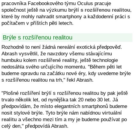
pracovníka Facebookového týmu Oculus pracuje
společnost ještě na výzkumu
brýlí s rozšířenou realitou
,
které by mohly nahradit smartphony a každodenní práci s
počítačem v příštích pěti letech.
Brýle s rozšířenou realitou
Rozhodně to není žádná nereální exotická předpověď.
Abrash vysvětlil, že navzdory všemu stávajícímu
humbuku kolem
rozšířené reality
, ještě technologie
nedosáhla svého určujícího momentu. "Během pěti let
budeme opravdu na začátku nové éry, kdy uvedeme brýle
s rozšířenou realitou na trh," řekl Abrash.
"Plošné rozšíření brýlí s rozšířenou realitou by pak ještě
trvalo několik let, od nynějška tak 20 nebo 30 let. Já
předpovídám, že místo elegantních smartphonů budeme
nosit stylové brýle. Tyto brýle nám nabídnou
virtuální
realitu
a všechno mezi tím a my je budeme používat po
celý den," předpovídá Abrash.