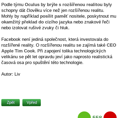
Podle týmu
Oculus
by
brýle s rozšířenou realitou
byly
schopny dát člověku více než jen rozšířenou realitu.
Mohly by například
posílit paměť
nositele, poskytnout mu
okamžitý překlad do cizího jazyka
nebo znakové řeči
nebo izolovat rušivé zvuky či hluk.
Facebook není jediná společnost, která investovala do
rozšířené reality. O rozšířenou realitu se zajímá také
CEO
Apple Tim Cook
. Při zapojení tolika technologických
velikánu se pět let opravdu jeví jako naprosto realistická
časová osa pro spuštění této technologie.
Autor: Liv
Zpět
Vpřed
558