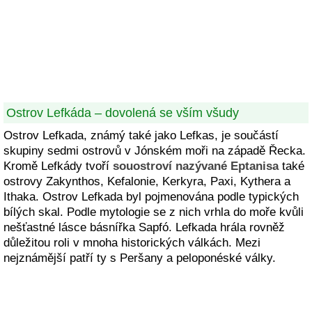
Ostrov Lefkáda – dovolená se vším všudy
Ostrov Lefkada, známý také jako Lefkas, je součástí
skupiny sedmi ostrovů v Jónském moři na západě Řecka.
Kromě Lefkády tvoří
souostroví nazývané Eptanisa
také
ostrovy Zakynthos, Kefalonie, Kerkyra, Paxi, Kythera a
Ithaka. Ostrov Lefkada byl pojmenována podle typických
bílých skal. Podle mytologie se z nich vrhla do moře kvůli
nešťastné lásce básnířka Sapfó. Lefkada hrála rovněž
důležitou roli v mnoha historických válkách. Mezi
nejznámější patří ty s Peršany a peloponéské války.