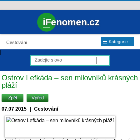
iFenomen.cz
≡
Kategorie
Cestování
|
Ostrov Lefkáda – sen milovníků krásných
pláží
Zpět
Vpřed
07.07 2015
|
Cestování