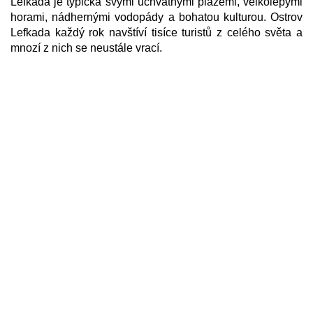
Lefkáda je typická svými úchvatnými plážemi, velkolepými
horami, nádhernými vodopády a bohatou kulturou. Ostrov
Lefkada každý rok navštíví tisíce turistů z celého světa a
mnozí z nich se neustále vrací.