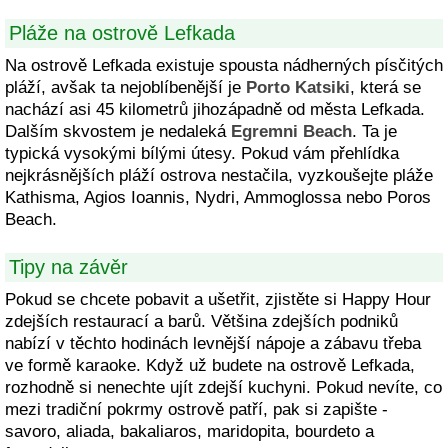
Pláže na ostrově Lefkada
Na ostrově Lefkada existuje spousta nádherných písčitých
pláží, avšak ta nejoblíbenější je
Porto Katsiki
, která se
nachází asi 45 kilometrů jihozápadně od města Lefkada.
Dalším skvostem je nedaleká
Egremni Beach
. Ta je
typická vysokými bílými útesy. Pokud vám přehlídka
nejkrásnějších pláží ostrova nestačila, vyzkoušejte pláže
Kathisma, Agios Ioannis, Nydri, Ammoglossa nebo Poros
Beach.
Tipy na závěr
Pokud se chcete pobavit a ušetřit, zjistěte si Happy Hour
zdejších restaurací a barů. Většina zdejších podniků
nabízí v těchto hodinách levnější nápoje a zábavu třeba
ve formě karaoke. Když už budete na ostrově Lefkada,
rozhodně si nenechte ujít zdejší kuchyni. Pokud nevíte, co
mezi tradiční pokrmy ostrově patří, pak si zapište -
savoro, aliada, bakaliaros, maridopita, bourdeto a