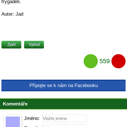
frygadeli.
Autor: Jad
Zpět
Vpřed
559
Připojte se k nám na Facebooku
Komentáře
Jméno: