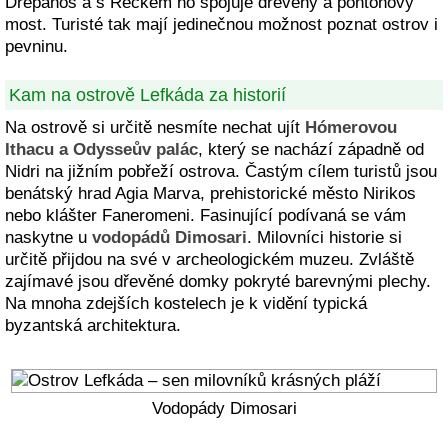
Drepanos a s Řeckem ho spojuje dřevěný a pontonový
most. Turisté tak mají jedinečnou možnost poznat ostrov i
pevninu.
Kam na ostrově Lefkáda za historií
Na ostrově si určitě nesmíte nechat ujít
Hómerovou
Ithacu a Odysseův palác
, který se nachází západně od
Nidri na jižním pobřeží ostrova. Častým cílem turistů jsou
benátský hrad Agia Marva, prehistorické město Nirikos
nebo klášter Faneromeni. Fasinující podívaná se vám
naskytne u
vodopádů Dimosari
. Milovníci historie si
určitě přijdou na své v archeologickém muzeu. Zvláště
zajímavé jsou dřevěné domky pokryté barevnými plechy.
Na mnoha zdejších kostelech je k vidění typická
byzantská architektura.
Vodopády Dimosari