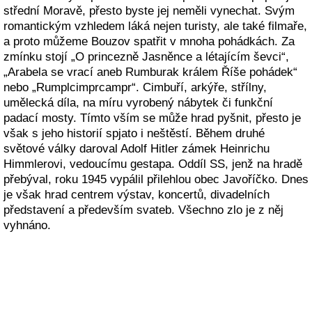
střední Moravě, přesto byste jej neměli vynechat. Svým
romantickým vzhledem láká nejen turisty, ale také filmaře,
a proto můžeme Bouzov spatřit v mnoha pohádkách. Za
zmínku stojí „O princezně Jasněnce a létajícím ševci“,
„Arabela se vrací aneb Rumburak králem Říše pohádek“
nebo „Rumplcimprcampr“. Cimbuří, arkýře, střílny,
umělecká díla, na míru vyrobený nábytek či funkční
padací mosty. Tímto vším se může hrad pyšnit, přesto je
však s jeho historií spjato i neštěstí. Během druhé
světové války daroval Adolf Hitler zámek Heinrichu
Himmlerovi, vedoucímu gestapa. Oddíl SS, jenž na hradě
přebýval, roku 1945 vypálil přilehlou obec Javoříčko. Dnes
je však hrad centrem výstav, koncertů, divadelních
představení a především svateb. Všechno zlo je z něj
vyhnáno.