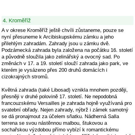
4. Kroměříž
A v okrese Kroměříž ještě chvíli zůstaneme, pouze se
nyní přesuneme k Arcibiskupskému zámku a jeho
přilehlým zahradám. Zahrady jsou u zámku dvě.
Podzámecká zahrada byla založena na počátku 16. století
a původně sloužila jako zelinářský a ovocný sad. Po
změnách v 17. a 19. století slouží zahrada jako park, ve
kterém je vysázeno přes 200 druhů domácích i
cizokrajných stromů.
Květná zahrada (také Libosad) vznikla mnohem později,
přesněji v druhé polovině 17. století. Ne nepodobná
francouzskému Versailles je zahrada hojně využívaná pro
svatební obřady. Nejen zahrady, nýbrž i zámek samotný
se dá pronajmout za účelem sňatku. Nádherná Salla
terrena se svou nástěnnou malbou, štukovou a
sochařskou výzdobou přímo vybízí k romantickému