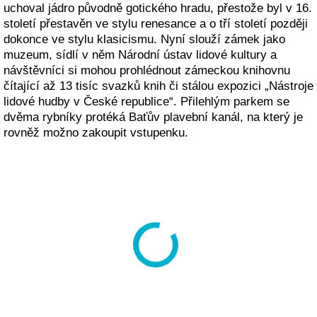
uchoval jádro původně gotického hradu, přestože byl v 16.
století přestavěn ve stylu renesance a o tří století později
dokonce ve stylu klasicismu. Nyní slouží zámek jako
muzeum, sídlí v něm Národní ústav lidové kultury a
návštěvníci si mohou prohlédnout zámeckou knihovnu
čítající až 13 tisíc svazků knih či stálou expozici „Nástroje
lidové hudby v České republice“. Přilehlým parkem se
dvěma rybníky protéká Baťův plavební kanál, na který je
rovněž možno zakoupit vstupenku.