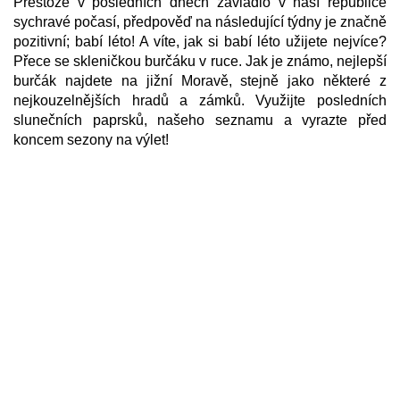
Přestože v posledních dnech zavládlo v naší republice
sychravé počasí, předpověď na následující týdny je značně
pozitivní; babí léto! A víte, jak si babí léto užijete nejvíce?
Přece se skleničkou burčáku v ruce. Jak je známo, nejlepší
burčák najdete na jižní Moravě, stejně jako některé z
nejkouzelnějších hradů a zámků. Využijte posledních
slunečních paprsků, našeho seznamu a vyrazte před
koncem sezony na výlet!