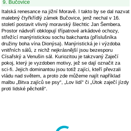
9. Bučovice
Italská renesance na jižní Moravě. I takto by se dal nazvat
malebný čtyřkřídlý zámek Bučovice, jenž nechal v 16.
století postavit vlivný moravský šlechtic Jan Šembera.
Prostor nádvoří obklopují třípatrové arkádové ochozy,
střežící manýristickou sochu bakchanta (příslušníka
družiny boha vína Dionýsa). Manýristická je i výzdoba
vnitřních sálů, z nichž nejkrásnější jsou bezesporu
Císařský a Venušin sál. Kuriozitou je takzvaný Zaječí
pokoj, který je vyzdoben motivy, jež se dají označit za
sci-fi. Jejich dominantou jsou totiž zajíci, kteří převzali
vládu nad světem, a proto zde můžeme najít například
malbu „Bitva zajíců se psy“, „Lov lidí“ či „Útok zaječí jízdy
proti lidské pěchotě“.