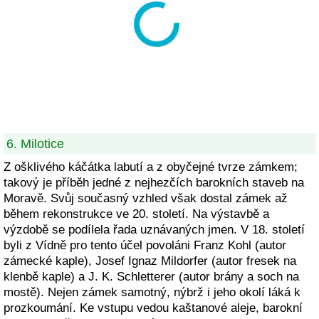
6. Milotice
Z ošklivého káčátka labutí a z obyčejné tvrze zámkem;
takový je příběh jedné z nejhezčích barokních staveb na
Moravě. Svůj současný vzhled však dostal zámek až
během rekonstrukce ve 20. století. Na výstavbě a
výzdobě se podílela řada uznávaných jmen. V 18. století
byli z Vídně pro tento účel povoláni Franz Kohl (autor
zámecké kaple), Josef Ignaz Mildorfer (autor fresek na
klenbě kaple) a J. K. Schletterer (autor brány a soch na
mostě). Nejen zámek samotný, nýbrž i jeho okolí láká k
prozkoumání. Ke vstupu vedou kaštanové aleje, barokní