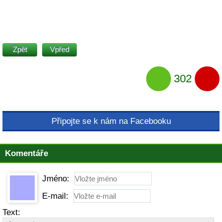
Zpět
Vpřed
302
Připojte se k nám na Facebooku
Komentáře
Jméno:
E-mail:
Text: