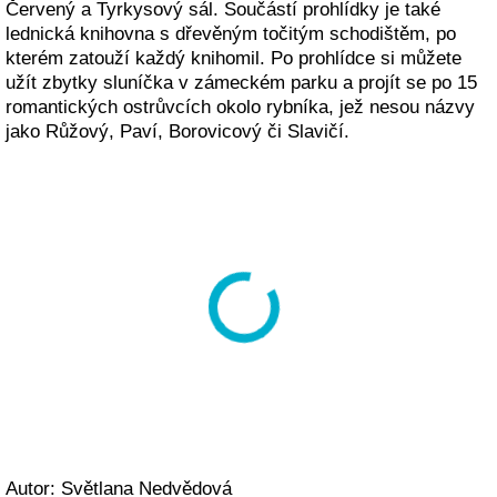
Červený a Tyrkysový sál. Součástí prohlídky je také
lednická knihovna s dřevěným točitým schodištěm, po
kterém zatouží každý knihomil. Po prohlídce si můžete
užít zbytky sluníčka v zámeckém parku a projít se po 15
romantických ostrůvcích okolo rybníka, jež nesou názvy
jako Růžový, Paví, Borovicový či Slavičí.
Autor: Světlana Nedvědová