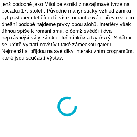
jenž podobně jako Milotice vznikl z nezajímavé tvrze na
počátku 17. století. Původně manýristický vzhled zámku
byl postupem let čím dál více romantizován, přesto v jeho
dnešní podobě najdeme prvky obou slohů. Interiéry však
tíhnou spíše k romantismu, o čemž svědčí i dva
nejkrásnější sály zámku; Ječmínkův a Rytířský. S dětmi
se určitě vyplatí navštívit také zámeckou galerii.
Nejmenší si přijdou na své díky interaktivním programům,
které jsou součástí výstav.