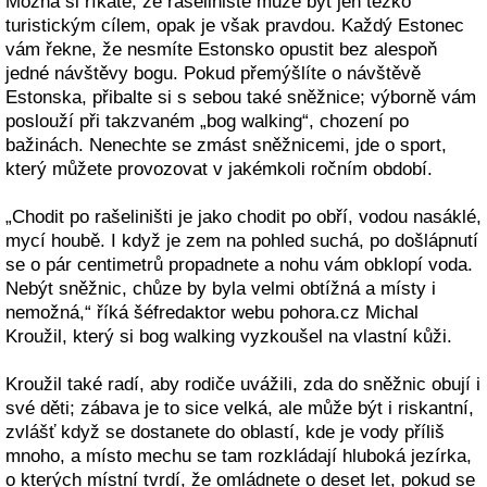
Možná si říkáte, že rašeliniště může být jen těžko
turistickým cílem, opak je však pravdou. Každý Estonec
vám řekne, že nesmíte Estonsko opustit bez alespoň
jedné návštěvy bogu. Pokud přemýšlíte o návštěvě
Estonska, přibalte si s sebou také sněžnice; výborně vám
poslouží při takzvaném „bog walking“, chození po
bažinách. Nenechte se zmást sněžnicemi, jde o sport,
který můžete provozovat v jakémkoli ročním období.
„Chodit po rašeliništi je jako chodit po obří, vodou nasáklé,
mycí houbě. I když je zem na pohled suchá, po došlápnutí
se o pár centimetrů propadnete a nohu vám obklopí voda.
Nebýt sněžnic, chůze by byla velmi obtížná a místy i
nemožná,“ říká šéfredaktor webu pohora.cz Michal
Kroužil, který si bog walking vyzkoušel na vlastní kůži.
Kroužil také radí, aby rodiče uvážili, zda do sněžnic obují i
své děti; zábava je to sice velká, ale může být i riskantní,
zvlášť když se dostanete do oblastí, kde je vody příliš
mnoho, a místo mechu se tam rozkládají hluboká jezírka,
o kterých místní tvrdí, že omládnete o deset let, pokud se