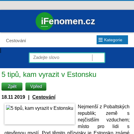
iFenomen.cz
≡
Kategorie
Cestování
|
5 tipů, kam vyrazit v Estonsku
Zpět
Vpřed
18.11 2019
|
Cestování
Nejmenší z Pobaltských
republik; země s
nejčistším vzduchem;
místo pro lidi s
otevřenou myslí. Pod těmito přízvisky je Estonsko známé