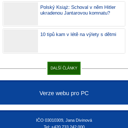
Polský Książ: Schoval v něm Hitler
ukradenou Jantarovou komnatu?
10 tipů kam v létě na výlety s dětmi
DALŠÍ ČLÁNKY
Verze webu pro PC
IČO 03010309, Jana Divinová
Tel: +420 733 242 000