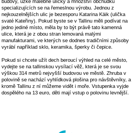
budovy, úzké malebné uličky a množství obchůdků
specializujících se na řemeslnou výrobu. Jednou z
nejkouzelnějších ulic je bezesporu Katarina Käik (ulička
svaté Kateřiny). Pokud byste se v Tallinu měli podívat na
jedno jediné místo, měla by to být právě tato kamenná
ulice, která je z obou stran lemovaná malými
manufakturami, ve kterých se dodnes tradičními způsoby
vyrábí například sklo, keramika, šperky či čepice.
Pokud si chcete užít dech beroucí výhled na celé město,
vydejte se na tallinskou vysílací věž, která je se svou
výškou 314 metrů nejvyšší budovou ve městě. Zhruba v
polovině se nachází vyhlídková plošina pro návštěvníky, a
kromě Tallinu z ní můžeme vidět i moře. Vstupenka vyjde
dospělého na 13 euro, děti mají vstup o polovinu levnější.