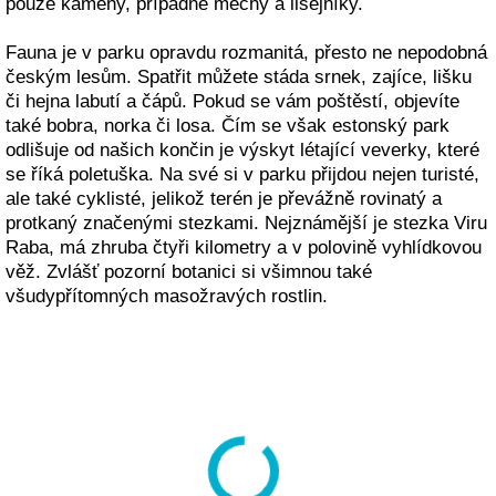
pouze kameny, případně mechy a lišejníky.
Fauna je v parku opravdu rozmanitá, přesto ne nepodobná
českým lesům. Spatřit můžete stáda srnek, zajíce, lišku
či hejna labutí a čápů. Pokud se vám poštěstí, objevíte
také bobra, norka či losa. Čím se však estonský park
odlišuje od našich končin je výskyt létající veverky, které
se říká poletuška. Na své si v parku přijdou nejen turisté,
ale také cyklisté, jelikož terén je převážně rovinatý a
protkaný značenými stezkami. Nejznámější je stezka Viru
Raba, má zhruba čtyři kilometry a v polovině vyhlídkovou
věž. Zvlášť pozorní botanici si všimnou také
všudypřítomných masožravých rostlin.