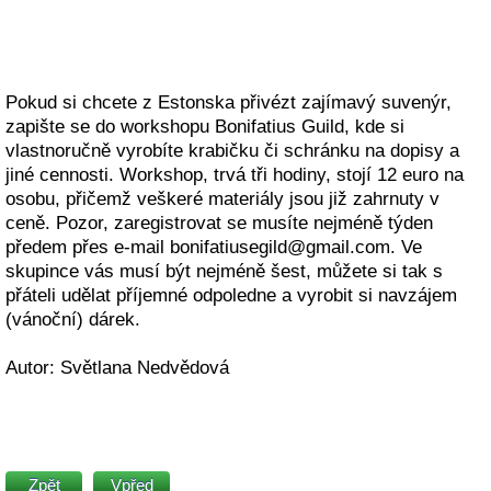
Pokud si chcete z Estonska přivézt zajímavý suvenýr,
zapište se do workshopu Bonifatius Guild, kde si
vlastnoručně vyrobíte krabičku či schránku na dopisy a
jiné cennosti. Workshop, trvá tři hodiny, stojí 12 euro na
osobu, přičemž veškeré materiály jsou již zahrnuty v
ceně. Pozor, zaregistrovat se musíte nejméně týden
předem přes e-mail bonifatiusegild@gmail.com. Ve
skupince vás musí být nejméně šest, můžete si tak s
přáteli udělat příjemné odpoledne a vyrobit si navzájem
(vánoční) dárek.
Autor: Světlana Nedvědová
Zpět
Vpřed