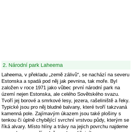
2. Národní park Laheema
Laheema, v překladu „země zálivů“, se nachází na severu
Estonska a spadá pod něj jak pevnina, tak moře. Byl
založen v roce 1971 jako vůbec první národní park na
území nejen Estonska, ale celého Sovětského svazu.
Tvoří jej borové a smrkové lesy, jezera, rašeliniště a řeky.
Typické jsou pro něj bludné balvany, které tvoří takzvaná
kamenná pole. Zajímavým úkazem jsou také plošiny s
tenkou či úplně chybějící svrchní vrstvou půdy, kterým se
říká alvary. Místo hlíny a trávy na jejich povrchu najdeme