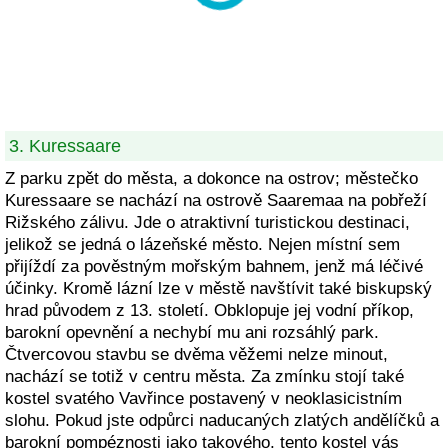
3. Kuressaare
Z parku zpět do města, a dokonce na ostrov; městečko
Kuressaare se nachází na ostrově Saaremaa na pobřeží
Rižského zálivu. Jde o atraktivní turistickou destinaci,
jelikož se jedná o lázeňské město. Nejen místní sem
přijíždí za pověstným mořským bahnem, jenž má léčivé
účinky. Kromě lázní lze v městě navštívit také biskupský
hrad původem z 13. století. Obklopuje jej vodní příkop,
barokní opevnění a nechybí mu ani rozsáhlý park.
Čtvercovou stavbu se dvěma věžemi nelze minout,
nachází se totiž v centru města. Za zmínku stojí také
kostel svatého Vavřince postavený v neoklasicistním
slohu. Pokud jste odpůrci naducaných zlatých andělíčků a
barokní pompéznosti jako takového, tento kostel vás