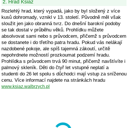
2. Hrad Ksiaz
Rozlehlý hrad, který vypadá, jako by byl složený z více
kusů dohromady, vznikl v 13. století. Původně měl však
sloužit jen jako obranná tvrz. Do dnešní barokní podoby
se tak dostal v průběhu věků. Prohlídku můžete
absolvovat sami nebo s průvodcem, přičemž s průvodcem
se dostanete i do třetího patra hradu. Pokud vás nelákají
nazdobené pokoje, ale spíš tajemná zákoutí, určitě
nepohrdnete možností prozkoumat podzemí hradu.
Prohlídka s průvodcem trvá 90 minut, přičemž navštívíte i
palmový skleník. Děti do čtyř let vstupné neplatí a
studenti do 26 let spolu s důchodci mají vstup za sníženou
cenu. Více informací najdete na stránkách hradu
www.ksiaz.walbrzych.pl