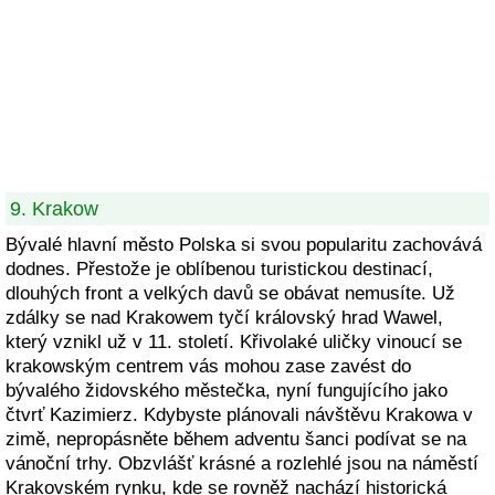
9. Krakow
Bývalé hlavní město Polska si svou popularitu zachovává
dodnes. Přestože je oblíbenou turistickou destinací,
dlouhých front a velkých davů se obávat nemusíte. Už
zdálky se nad Krakowem tyčí královský hrad Wawel,
který vznikl už v 11. století. Křivolaké uličky vinoucí se
krakowským centrem vás mohou zase zavést do
bývalého židovského městečka, nyní fungujícího jako
čtvrť Kazimierz. Kdybyste plánovali návštěvu Krakowa v
zimě, nepropásněte během adventu šanci podívat se na
vánoční trhy. Obzvlášť krásné a rozlehlé jsou na náměstí
Krakovském rynku, kde se rovněž nachází historická