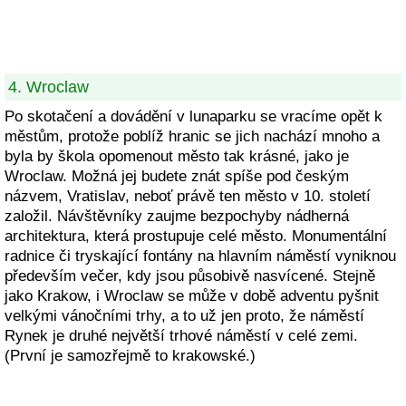
4. Wroclaw
Po skotačení a dovádění v lunaparku se vracíme opět k
městům, protože poblíž hranic se jich nachází mnoho a
byla by škola opomenout město tak krásné, jako je
Wroclaw. Možná jej budete znát spíše pod českým
názvem, Vratislav, neboť právě ten město v 10. století
založil. Návštěvníky zaujme bezpochyby nádherná
architektura, která prostupuje celé město. Monumentální
radnice či tryskající fontány na hlavním náměstí vyniknou
především večer, kdy jsou působivě nasvícené. Stejně
jako Krakow, i Wroclaw se může v době adventu pyšnit
velkými vánočními trhy, a to už jen proto, že náměstí
Rynek je druhé největší trhové náměstí v celé zemi.
(První je samozřejmě to krakowské.)