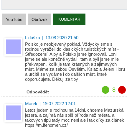
YouTube
Obrázek
KOMENTÁŘ
Liduška
|
13.08 2020 21:50
Polsko je neobjevený poklad. Vždycky sme s
rodinou vyráželi do klasických turistických míst -
Středozemí, Alpy a Polsko jsme ignorovali. Loni
jsme se ale konečně vydali i tam a byli jsme mile
překvapeni, kolik je tam krásných a zajímavých
míst. Máme za sebou Osvětim, Ksiaz a Jelení Horu
a určitě se vydáme i do dalších míst, které
doporučujete. Děkuji za tipy
8
Odpovědět
Marek
|
19.07 2022 12:01
Letos jedem s rodinou na 14dni, chceme Mazurská
jezera, a zajímá nás spíš příroda než města, a
takových tipů tady moc neni ale i tak díky za článek
https://m.ifenomen.cz/