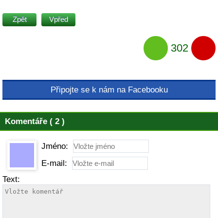
Zpět
Vpřed
302
Připojte se k nám na Facebooku
Komentáře ( 2 )
Jméno:
E-mail:
Text: