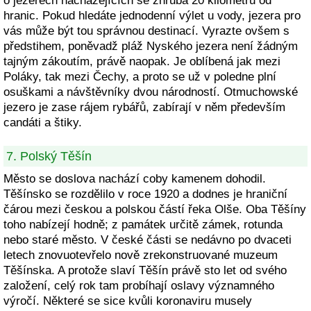
o jezerech nacházejících se zhruba 20 kilometrů od
hranic. Pokud hledáte jednodenní výlet u vody, jezera pro
vás může být tou správnou destinací. Vyrazte ovšem s
předstihem, poněvadž pláž Nyského jezera není žádným
tajným zákoutím, právě naopak. Je oblíbená jak mezi
Poláky, tak mezi Čechy, a proto se už v poledne plní
osuškami a návštěvníky dvou národností. Otmuchowské
jezero je zase rájem rybářů, zabírají v něm především
candáti a štiky.
7. Polský Těšín
Město se doslova nachází coby kamenem dohodil.
Těšínsko se rozdělilo v roce 1920 a dodnes je hraniční
čárou mezi českou a polskou částí řeka Olše. Oba Těšíny
toho nabízejí hodně; z památek určitě zámek, rotunda
nebo staré město. V české části se nedávno po dvaceti
letech znovuotevřelo nově zrekonstruované muzeum
Těšínska. A protože slaví Těšín právě sto let od svého
založení, celý rok tam probíhají oslavy významného
výročí. Některé se sice kvůli koronaviru musely