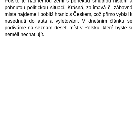
Polsko je nádhernou zemí s poněkud smutnou historií a
pohnutou politickou situací. Krásná, zajímavá či zábavná
místa najdeme i poblíž hranic s Českem, což přímo vybízí k
nasednutí do auta a výletování. V dnešním článku se
podíváme na seznam deseti míst v Polsku, které byste si
neměli nechat ujít.