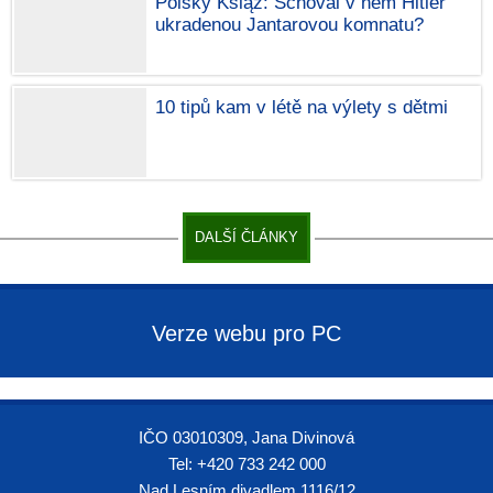
Polský Książ: Schoval v něm Hitler
ukradenou Jantarovou komnatu?
10 tipů kam v létě na výlety s dětmi
DALŠÍ ČLÁNKY
Verze webu pro PC
IČO 03010309, Jana Divinová
Tel: +420 733 242 000
Nad Lesním divadlem 1116/12