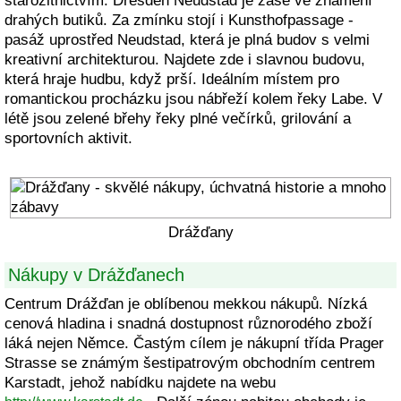
starožitnictvím. Dresden Neudstad je zase ve znamení
drahých butiků. Za zmínku stojí i Kunsthofpassage -
pasáž uprostřed Neudstad, která je plná budov s velmi
kreativní architekturou. Najdete zde i slavnou budovu,
která hraje hudbu, když prší. Ideálním místem pro
romantickou procházku jsou nábřeží kolem řeky Labe. V
létě jsou zelené břehy řeky plné večírků, grilování a
sportovních aktivit.
Drážďany
Nákupy v Drážďanech
Centrum Drážďan je oblíbenou mekkou nákupů. Nízká
cenová hladina i snadná dostupnost různorodého zboží
láká nejen Němce. Častým cílem je nákupní třída Prager
Strasse se známým šestipatrovým obchodním centrem
Karstadt, jehož nabídku najdete na webu