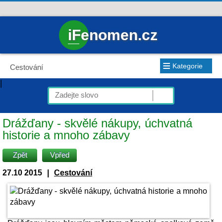
iFenomen.cz
≡
Kategorie
Cestování
|
Drážďany - skvělé nákupy, úchvatná
historie a mnoho zábavy
Zpět
Vpřed
27.10 2015
|
Cestování