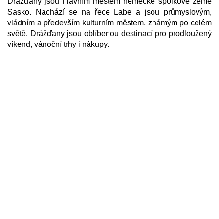
Drážďany jsou hlavním městem německé spolkové země
Sasko. Nachází se na řece Labe a jsou průmyslovým,
vládním a především kulturním městem, známým po celém
světě. Drážďany jsou oblíbenou destinací pro prodloužený
víkend, vánoční trhy i nákupy.