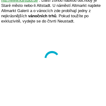
. Další zónou nabitou obchody je
http://www.karstadt.de
Staré město nebo-li Altstadt. U náměstí Altmarkt najdete
Altmarkt Galerii a o vánocích zde probíhají jedny z
nejkrásnějších
vánočních trhů
. Pokud toužíte po
exkluzivitě, vydejte se do čtvrti Neustadt.