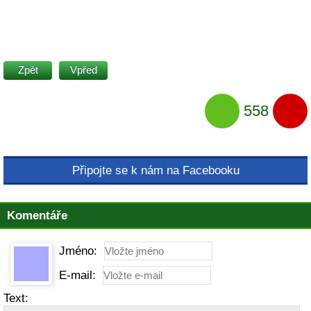
Zpět
Vpřed
558
Připojte se k nám na Facebooku
Komentáře
Jméno:
E-mail:
Text: