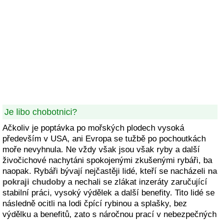
Je libo chobotnici?
Ačkoliv je poptávka po mořských plodech vysoká
především v USA, ani Evropa se tužbě po pochoutkách
moře nevyhnula. Ne vždy však jsou však ryby a další
živočichové nachytáni spokojenými zkušenými rybáři, ba
naopak. Rybáři bývají nejčastěji lidé, kteří se nacházeli
na
pokraji chudoby
a nechali se zlákat inzeráty zaručující
stabilní práci, vysoký výdělek a další benefity. Tito lidé se
následně ocitli na lodi čpící rybinou a splašky, bez
výdělku a benefitů, zato s náročnou prací v nebezpečných