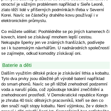
otroctví je vážným problémem například v Sieře Leoně,
zlato těží lidé v příšerných podmínkách třeba v Severní
Korei. Navíc se částečky drahého kovu používají i v
elektronickém průmyslu.
Co můžete udělat:
Poohlédněte se po jiných kamenech či
kovech, které se získávají mnohem lepší cestou.
Nekupujte šperky jen ve známých franšízách, podívejte
se i k tuzemským návrhářům. U nadnárodních společností
se zajímejte, odkud komodity získávají oni.
Baterie a děti
Dalším využitím dětské práce je získávání lithia a kobaltu.
Tyto dva prvky jsou důležité při výrobě baterií například
do smart-phonů. Navíc se při těžbě znehodnotí podzemní
voda a naruší půda, což způsobuje lokální znečištění a
znehodnocení prostředí. V Demokratické republice Kongo
je zhruba 40 tisíc dětských pracovníků, kteří se den co
den snaží najít stopy kobaltu. Není výjimkou, že v dolech