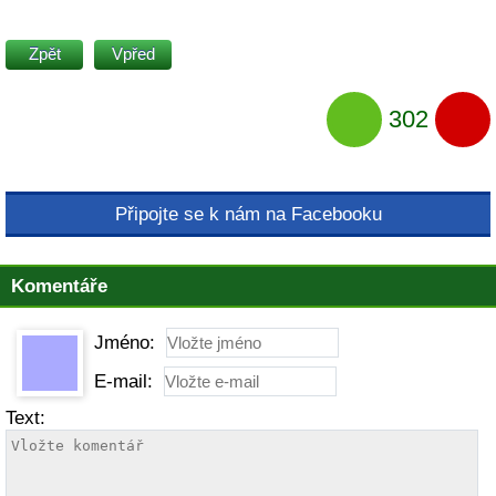
Zpět
Vpřed
302
Připojte se k nám na Facebooku
Komentáře
Jméno:
E-mail:
Text: