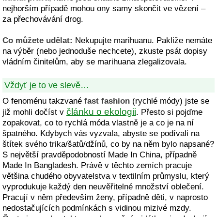
nejhorším případě mohou ony samy skončit ve vězení –
za přechovávání drog.
Co můžete udělat:
Nekupujte marihuanu. Pakliže nemáte
na výběr (nebo jednoduše nechcete), zkuste psát dopisy
vládním činitelům, aby se marihuana zlegalizovala.
Vždyť je to ve slevě…
O fenoménu takzvané
fast fashion
(rychlé módy) jste se
článku o ekologii
již mohli dočíst v
. Přesto si pojďme
zopakovat, co to rychlá móda vlastně je a co je na ní
špatného. Kdybych vás vyzvala, abyste se podívali na
štítek svého trika/šatů/džínů, co by na něm bylo napsané?
S největší pravděpodobností Made In China, případně
Made In Bangladesh. Právě v těchto zemích pracuje
většina chudého obyvatelstva v textilním průmyslu, který
vyprodukuje každý den neuvěřitelné množství oblečení.
Pracují v něm především ženy, případně děti, v naprosto
nedostačujících podmínkách s vidinou mizivé mzdy.