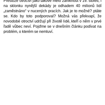
Přestože otroctví jako takové mělo zaniknout v 19. století, i
na sklonku nynější dekády je odhadem 40 milionů lidí
„zaměstnáno“ v nucených pracích. Jak je to možné? ptáte
se. Kdo by toto podporoval? Možná vás překvapí, že
novodobé otroctví udržují při životě lidé, kteří o něm v prvé
řadě vůbec neví. Pojďme se v dnešním článku podívat na
problém, o kterém se nemluví.