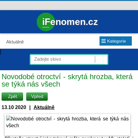
iFenomen.cz
≡
Kategorie
Aktuálně
|
Novodobé otroctví - skrytá hrozba, která
se týká nás všech
Zpět
Vpřed
13.10 2020
|
Aktuálně