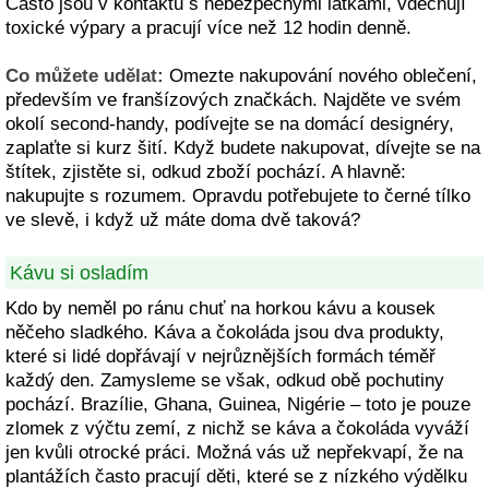
Často jsou v kontaktu s nebezpečnými látkami, vdechují
toxické výpary a pracují více než 12 hodin denně.
Co můžete udělat:
Omezte nakupování nového oblečení,
především ve franšízových značkách. Najděte ve svém
okolí second-handy, podívejte se na domácí designéry,
zaplaťte si kurz šití. Když budete nakupovat, dívejte se na
štítek, zjistěte si, odkud zboží pochází. A hlavně:
nakupujte s rozumem. Opravdu potřebujete to černé tílko
ve slevě, i když už máte doma dvě taková?
Kávu si osladím
Kdo by neměl po ránu chuť na horkou kávu a kousek
něčeho sladkého. Káva a čokoláda jsou dva produkty,
které si lidé dopřávají v nejrůznějších formách téměř
každý den. Zamysleme se však, odkud obě pochutiny
pochází. Brazílie, Ghana, Guinea, Nigérie – toto je pouze
zlomek z výčtu zemí, z nichž se káva a čokoláda vyváží
jen kvůli otrocké práci. Možná vás už nepřekvapí, že na
plantážích často pracují děti, které se z nízkého výdělku