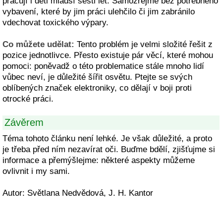
pracují i děti mladší šesti let. Samozřejmě bez potřebného
vybavení, které by jim práci ulehčilo či jim zabránilo
vdechovat toxického výpary.
Co můžete udělat:
Tento problém je velmi složité řešit z
pozice jednotlivce. Přesto existuje pár věcí, které mohou
pomoci: poněvadž o této problematice stále mnoho lidí
vůbec neví, je důležité šířit osvětu. Ptejte se svých
oblíbených značek elektroniky, co dělají v boji proti
otrocké práci.
Závěrem
Téma tohoto článku není lehké. Je však důležité, a proto
je třeba před ním nezavírat oči. Buďme bdělí, zjišťujme si
informace a přemýšlejme: některé aspekty můžeme
ovlivnit i my sami.
Autor: Světlana Nedvědová, J. H. Kantor