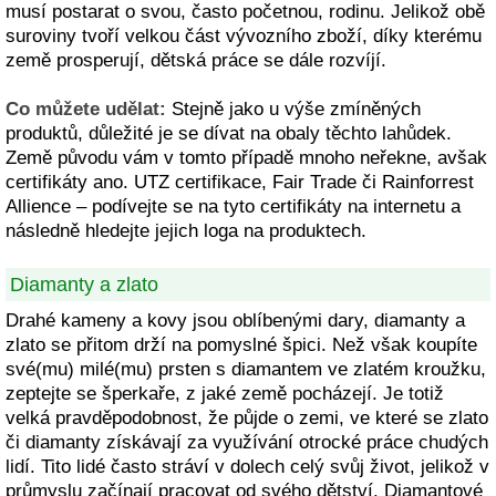
musí postarat o svou, často početnou, rodinu. Jelikož obě
suroviny tvoří velkou část vývozního zboží, díky kterému
země prosperují, dětská práce se dále rozvíjí.
Co můžete udělat:
Stejně jako u výše zmíněných
produktů, důležité je se dívat na obaly těchto lahůdek.
Země původu vám v tomto případě mnoho neřekne, avšak
certifikáty ano. UTZ certifikace, Fair Trade či Rainforrest
Allience – podívejte se na tyto certifikáty na internetu a
následně hledejte jejich loga na produktech.
Diamanty a zlato
Drahé kameny a kovy jsou oblíbenými dary, diamanty a
zlato se přitom drží na pomyslné špici. Než však koupíte
své(mu) milé(mu) prsten s diamantem ve zlatém kroužku,
zeptejte se šperkaře, z jaké země pocházejí. Je totiž
velká pravděpodobnost, že půjde o zemi, ve které se zlato
či diamanty získávají za využívání otrocké práce chudých
lidí. Tito lidé často stráví v dolech celý svůj život, jelikož v
průmyslu začínají pracovat od svého dětství. Diamantové