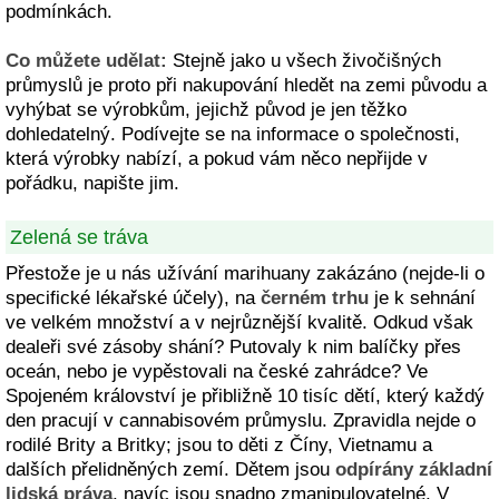
podmínkách.
Co můžete udělat:
Stejně jako u všech živočišných
průmyslů je proto při nakupování hledět na zemi původu a
vyhýbat se výrobkům, jejichž původ je jen těžko
dohledatelný. Podívejte se na informace o společnosti,
která výrobky nabízí, a pokud vám něco nepřijde v
pořádku, napište jim.
Zelená se tráva
Přestože je u nás užívání marihuany zakázáno (nejde-li o
specifické lékařské účely), na
černém trhu
je k sehnání
ve velkém množství a v nejrůznější kvalitě. Odkud však
dealeři své zásoby shání? Putovaly k nim balíčky přes
oceán, nebo je vypěstovali na české zahrádce? Ve
Spojeném království je přibližně 10 tisíc dětí, který každý
den pracují v cannabisovém průmyslu. Zpravidla nejde o
rodilé Brity a Britky; jsou to děti z Číny, Vietnamu a
dalších přelidněných zemí. Dětem jsou
odpírány základní
lidská práva
, navíc jsou snadno zmanipulovatelné. V