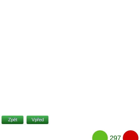
Zpět
Vpřed
297