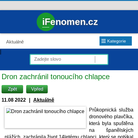
iFenomen.cz
≡
Kategorie
Aktuálně
|
Dron zachránil tonoucího chlapce
Zpět
Vpřed
11.08 2022
|
Aktuálně
Průkopnická služba
dronového plavčíka,
která byla spuštěna
na španělských
plážích, zachránila život 14letému chlapci, který se potýkal