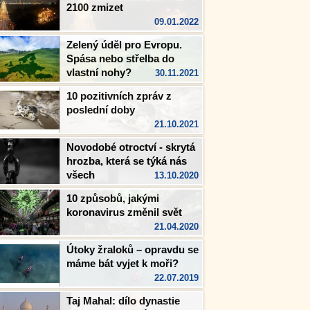
2100 zmizet
09.01.2022
Zelený úděl pro Evropu.
Spása nebo střelba do
vlastní nohy?
30.11.2021
10 pozitivních zpráv z
poslední doby
21.10.2021
Novodobé otroctví - skrytá
hrozba, která se týká nás
všech
13.10.2020
10 způsobů, jakými
koronavirus změnil svět
21.04.2020
Útoky žraloků – opravdu se
máme bát vyjet k moři?
22.07.2019
Taj Mahal: dílo dynastie