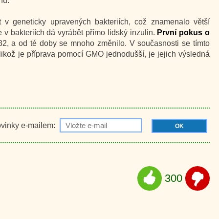
nu.
t v geneticky upravených bakteriích, což znamenalo větší
 v bakteriích dá vyrábět přímo lidský inzulin.
První pokus o
2, a od té doby se mnoho změnilo. V současnosti se tímto
likož je příprava pomocí GMO jednodušší, je jejich výsledná
ovinky e-mailem:
OK
300