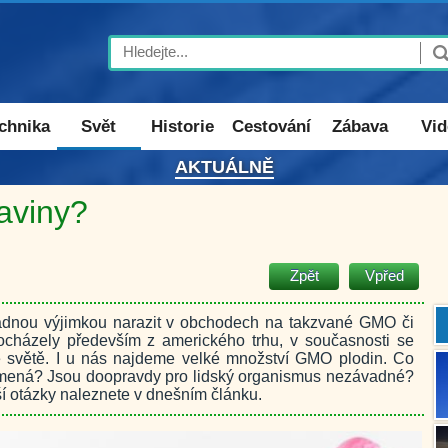
Search
chnika
Svět
Historie
Cestování
Zábava
Vid
AKTUÁLNĚ
aviny?
Zpět
Vpřed
ádnou výjimkou narazit v obchodech na takzvané GMO či
ocházely především z amerického trhu, v současnosti se
e světě. I u nás najdeme velké množství GMO plodin. Co
ená? Jsou doopravdy pro lidský organismus nezávadné?
ší otázky naleznete v dnešním článku.