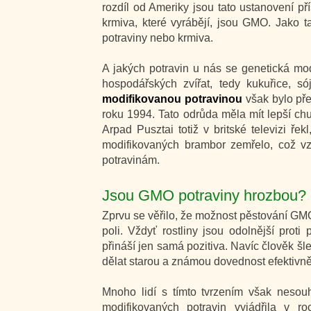
rozdíl od Ameriky jsou tato ustanovení pří
krmiva, které vyrábějí, jsou GMO. Jako 
potraviny nebo krmiva.
A jakých potravin u nás se genetická modi
hospodářských zvířat, tedy kukuřice, s
modifikovanou potravinou
však bylo př
roku 1994. Tato odrůda měla mít lepší chuť
Arpad Pusztai totiž v britské televizi řek
modifikovaných brambor zemřelo, což v
potravinám.
Jsou GMO potraviny hrozbou?
Zprvu se věřilo, že možnost pěstování G
poli. Vždyť rostliny jsou odolnější proti
přináší jen samá pozitiva. Navíc člověk šl
dělat starou a známou dovednost efektivn
Mnoho lidí s tímto tvrzením však nesou
modifikovaných potravin vyjádřila v