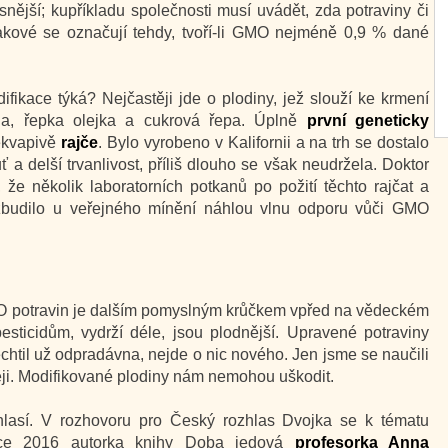
snější; kupříkladu společnosti musí uvádět, zda potraviny či
takové se označují tehdy, tvoří-li GMO nejméně 0,9 % dané
fikace týká? Nejčastěji jde o plodiny, jež slouží ke krmení
ója, řepka olejka a cukrová řepa. Úplně
první geneticky
ekvapivě
rajče
. Bylo vyrobeno v Kalifornii a na trh se dostalo
 a delší trvanlivost, příliš dlouho se však neudržela. Doktor
l, že několik laboratorních potkanů po požití těchto rajčat a
zbudilo u veřejného mínění náhlou vlnu odporu vůči GMO
MO potravin je dalším pomyslným krůčkem vpřed na vědeckém
 pesticidům, vydrží déle, jsou plodnější. Upravené potraviny
echtil už odpradávna, nejde o nic nového. Jen jsme se naučili
ěji. Modifikované plodiny nám nemohou uškodit.
hlasí. V rozhovoru pro Český rozhlas Dvojka se k tématu
 roce 2016 autorka knihy Doba jedová
profesorka Anna