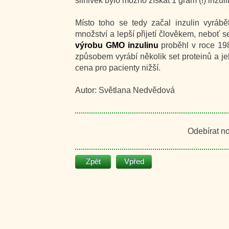
slinivek bylo možno získat 1 gram (!) inzuli
Místo toho se tedy začal inzulin vyrábě
množství a lepší přijetí člověkem, neboť se
výrobu GMO inzulinu
proběhl v roce 198
způsobem vyrábí několik set proteinů a je
cena pro pacienty nižší.
Autor: Světlana Nedvědová
Odebírat n
Zpět
Vpřed