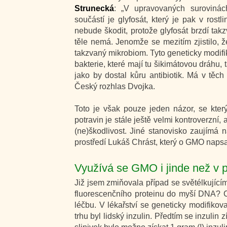
Strunecká
: „V upravovaných surovinác
součástí je glyfosát, který je pak v rost
nebude škodit, protože glyfosát brzdí ta
těle nemá. Jenomže se mezitím zjistilo, 
takzvaný mikrobiom. Tyto geneticky modifi
bakterie, které mají tu šikimátovou dráhu,
jako by dostal kůru antibiotik. Má v těch
Český rozhlas Dvojka.
Toto je však pouze jeden názor, se kter
potravin je stále ještě velmi kontroverzní, 
(ne)škodlivost. Jiné stanovisko zaujímá
prostředí Lukáš Chrást, který o GMO napsal 
Využívá se GMO i jinde než v p
Již jsem zmiňovala případ se světélkující
fluorescenčního proteinu do myší DNA? Ch
léčbu. V lékařství se geneticky modifik
trhu byl lidský inzulin. Předtím se inzulin 