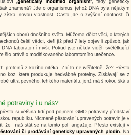
usloví „
genetically modified organism
“, tedy geneticky
 však znamená? Jde o organismus, jehož DNA byla nějakým
získal novou vlastnost. Často jde o zvýšení odolnosti či
utějších oborů dnešního světa. Můžeme dělat věci, o kterých
eckonců čeští vědci, kteří již před 7 lety objevili způsob, jak
 DNA laboratorní myši. Pokud jste někdy viděli světélkující
 že šlo právě o modifikovaného laboratorního utečence.
 proteinů z kozího mléka. Zní to neuvěřitelně, že? Přesto
eno koz, které produkuje hedvábné proteiny. Získávají se z
robě ultra pevného, lehkého materiálu, jenž má širokou škálu
é potraviny i u nás?
řesto si většina lidí pod pojmem GMO potraviny představí
eskou republiku. Nicméně pěstování upravených potravin je v
, že i náš stát se na tomto poli angažuje. Přesto existují v
pěstování či prodávání geneticky upravených plodin
. Na