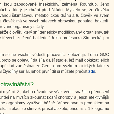
h jsou zabudované insekticidy, zejména Roundup. Jeho
linách a který je chrání před škůdci. Myslelo se, že člověku
kzvanou šikimátovou metabolickou dráhu a tu člověk ve svém
že člověk má ve svých střevech obrovskou populaci bakterií,
kované organismy ničí ty
 takže člověk, který sní geneticky modifikovaný organismy, tak
 střevech zničené bakterie," řekla profesorka Strunecká pro
ým se ne všichni vědečtí pracovníci ztotožňují. Téma GMO
a proto se objevují další a další studie, jež mají dokázat jejich
 například zaměstnanec Centra pro výzkum toxických látek v
zde
čtyřdílný seriál, jehož první díl si můžete přečíst
.
otravinářství?
mi myšmi. Z jakého důvodu se však vědci snažili o přenesení
tějí na myších zkoumat kožní choroby a jejich efektivnější
ované organismy využívají běžně. Vůbec prvním produktem na
získal izolací ze slinivek prasat a skotu, přičemž z 1 kilogramu