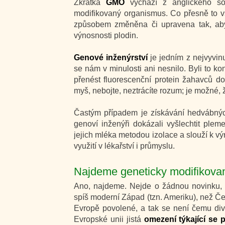
Zkratka
GMO
vychází z anglického so
modifikovaný organismus. Co přesně to
způsobem změněna či upravena tak, aby 
výnosnosti plodin.
Genové inženýrství
je jedním z nejvyvin
se nám v minulosti ani nesnilo. Byli to kon
přenést fluorescenční protein žahavců do
myš, nebojte, neztrácíte rozum; je možné,
Častým případem je získávání hedvábných
genoví inženýři dokázali vyšlechtit plem
jejich mléka metodou izolace a slouží k vý
využití v lékařství i průmyslu.
Najdeme geneticky modifikovan
Ano, najdeme. Nejde o žádnou novinku, p
spíš moderní Západ (tzn. Ameriku), než Č
Evropě povolené, a tak se není čemu divit
Evropské unii jistá
omezení týkající se 