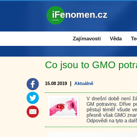
iFenomen.cz
Zajímavosti a novinky
Zajímavosti
Věda
Te
Co jsou to GMO potr
15.08 2019
|
Aktuálně
V dnešní době není ž
GM potraviny. Dříve p
pěstují téměř všude v
přesně však GMO znam
Odpovědi na tyto a dal