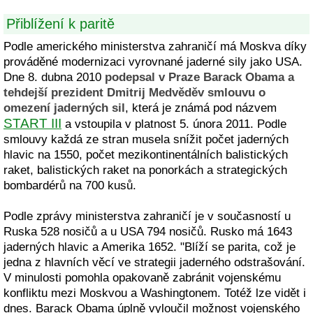
Přiblížení k paritě
Podle amerického ministerstva zahraničí má Moskva díky
prováděné modernizaci vyrovnané jaderné sily jako USA.
Dne 8. dubna 2010
podepsal v Praze Barack Obama a
tehdejší prezident Dmitrij Medvěděv smlouvu o
omezení jaderných sil
, která je známá pod názvem
START III
a vstoupila v platnost 5. února 2011. Podle
smlouvy každá ze stran musela snížit počet jaderných
hlavic na 1550, počet mezikontinentálních balistických
raket, balistických raket na ponorkách a strategických
bombardérů na 700 kusů.
Podle zprávy ministerstva zahraničí je v současností u
Ruska 528 nosičů a u USA 794 nosičů. Rusko má 1643
jaderných hlavic a Amerika 1652. "Blíží se parita, což je
jedna z hlavních věcí ve strategii jaderného odstrašování.
V minulosti pomohla opakovaně zabránit vojenskému
konfliktu mezi Moskvou a Washingtonem. Totéž lze vidět i
dnes. Barack Obama úplně vyloučil možnost vojenského