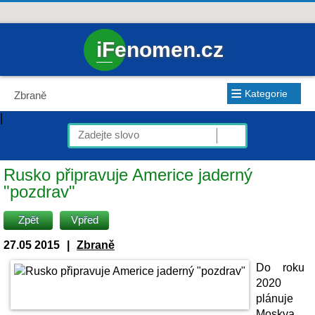
iFenomen.cz
≡
Kategorie
Zbraně
|
Rusko připravuje Americe jaderný
"pozdrav"
Zpět
Vpřed
27.05 2015
|
Zbraně
Do roku
2020
plánuje
Moskva