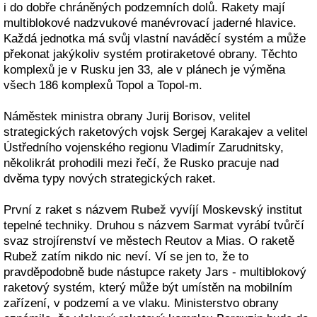
i do dobře chráněných podzemních dolů. Rakety mají
multiblokové nadzvukové manévrovací jaderné hlavice.
Každá jednotka má svůj vlastní naváděcí systém a může
překonat jakýkoliv systém protiraketové obrany. Těchto
komplexů je v Rusku jen 33, ale v plánech je výměna
všech 186 komplexů Topol a Topol-m.
Náměstek ministra obrany Jurij Borisov, velitel
strategických raketových vojsk Sergej Karakajev a velitel
Ústředního vojenského regionu Vladimír Zarudnitsky,
několikrát prohodili mezi řečí, že Rusko pracuje nad
dvěma typy nových strategických raket.
První z raket s názvem
Rubež
vyvíjí Moskevský institut
tepelné techniky. Druhou s názvem
Sarmat
vyrábí tvůrčí
svaz strojírenství ve městech Reutov a Mias. O raketě
Rubež zatím nikdo nic neví. Ví se jen to, že to
pravděpodobně bude nástupce rakety Jars - multiblokový
raketový systém, který může být umístěn na mobilním
zařízení, v podzemí a ve vlaku. Ministerstvo obrany