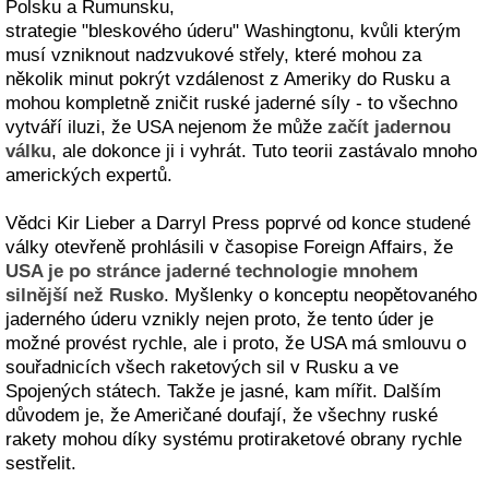
Polsku a Rumunsku,
strategie "bleskového úderu" Washingtonu, kvůli kterým
musí vzniknout nadzvukové střely, které mohou za
několik minut pokrýt vzdálenost z Ameriky do Rusku a
mohou kompletně zničit ruské jaderné síly - to všechno
vytváří iluzi, že USA nejenom že může
začít jadernou
válku
, ale dokonce ji i vyhrát. Tuto teorii zastávalo mnoho
amerických expertů.
Vědci Kir Lieber a Darryl Press poprvé od konce studené
války otevřeně prohlásili v časopise Foreign Affairs, že
USA je po stránce jaderné technologie mnohem
silnější než Rusko
. Myšlenky o konceptu neopětovaného
jaderného úderu vznikly nejen proto, že tento úder je
možné provést rychle, ale i proto, že USA má smlouvu o
souřadnicích všech raketových sil v Rusku a ve
Spojených státech. Takže je jasné, kam mířit. Dalším
důvodem je, že Američané doufají, že všechny ruské
rakety mohou díky systému protiraketové obrany rychle
sestřelit.