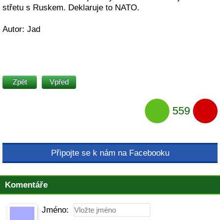
střetu s Ruskem. Deklaruje to NATO.
Autor: Jad
Zpět
Vpřed
559
Připojte se k nám na Facebooku
Komentáře
Jméno: