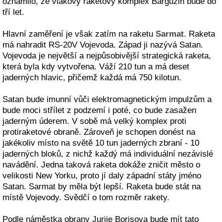
oznámilo, že vlakový raketový komplex Barguzin bude do
tří let.
Hlavní zaměření je však zatím na raketu
Sarmat
. Raketa
má nahradit RS-20V Vojevoda. Západ ji nazývá Satan.
Vojevoda je největší a nejpůsobivější strategická raketa,
která byla kdy vytvořena. Váží 210 tun a má deset
jaderných hlavic, přičemž každá má 750 kilotun.
Satan bude imunní vůči elektromagnetickým impulzům a
bude moci střílet z podzemí i poté, co bude zasažen
jaderným úderem. V sobě má velký komplex proti
protiraketové obraně. Zároveň je schopen donést na
jakékoliv místo na světě 10 tun jaderných zbraní - 10
jaderných bloků, z nichž každý má individuální nezávislé
navádění. Jedna taková raketa dokáže zničit město o
velikosti New Yorku, proto jí daly západní státy jméno
Satan. Sarmat by měla být lepší. Raketa bude stát na
místě Vojevody. Svědčí o tom rozměr rakety.
Podle náměstka obrany Jurije Borisova bude mít tato