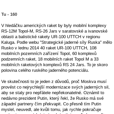
Tu - 160
V hledáčku amerických raket by byly mobilní komplexy
RS-12M Topol-M, RS-26 Jars v saratovské a ivanovské
oblasti a balistické rakety UR-100 UTTCH v regionu
Kaluga. Podle webu "Strategické jaderné síly Ruska" mělo
Rusko v lednu 2014 40 raket UR-100 UTTCH, 108
mobilních pozemních zařízení Topol, 60 komplexů
podzemních raket, 18 mobilních raket Topol M a 33
mobilních raketových komplexů RS 24 Jars. To je skoro
polovina celého ruského jaderného potenciálu.
Ve skutečnosti to je jeden z důvodů, proč Moskva musí
provést co nejrychlejší modernizace svých jaderných sil,
aby se staly pro nepřátele nepřekonatelné. Oznámil to
nedávno prezident Putin, který řekl, že Rusko má své
západní partnery čím překvapit. Co přesně tím Putin
myslel, neuvedl, ale kvůli tomu, jak rychle pokračuje