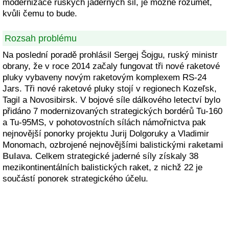
modernizace ruských jaderných sil, je možné rozumět,
kvůli čemu to bude.
Rozsah problému
Na poslední poradě prohlásil Sergej Šojgu, ruský ministr
obrany, že v roce 2014 začaly fungovat tři nové raketové
pluky vybaveny novým raketovým komplexem RS-24
Jars. Tři nové raketové pluky stojí v regionech Kozeľsk,
Tagil a Novosibirsk. V bojové síle dálkového letectví bylo
přidáno 7 modernizovaných strategických bordérů Tu-160
a Tu-95MS, v pohotovostních sílách námořnictva pak
nejnovější ponorky projektu Jurij Dolgoruky a Vladimir
Monomach, ozbrojené nejnovějšími balistickými
raketami
Bulava
. Celkem strategické jaderné síly získaly 38
mezikontinentálních balistických raket, z nichž 22 je
součástí ponorek strategického účelu.