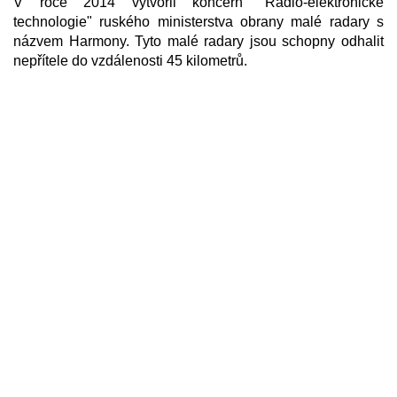
V roce 2014 vytvořil koncern "Radio-elektronické
technologie" ruského ministerstva obrany malé radary s
názvem Harmony. Tyto malé radary jsou schopny odhalit
nepřítele do vzdálenosti 45 kilometrů.