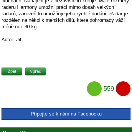
plochách. Napájení je z nezávislého zdroje. Malé rozměry
radaru Harmony umožní práci mimo dosah velkých
radarů, zároveň to umožňuje jeho rychlé dodání. Radar je
rozdělen na několik menších dílů, které dohromady váží
méně než 30 kg.
Autor: Jil
Zpět
Vpřed
559
Připojte se k nám na Facebooku