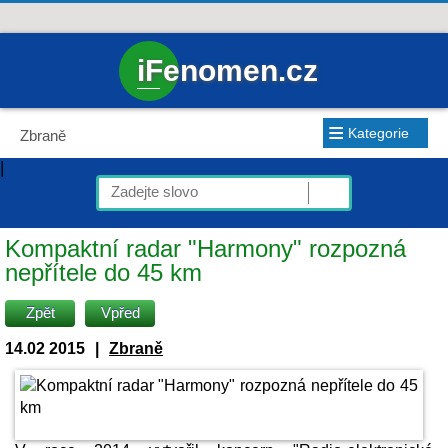
iFenomen.cz
≡
Kategorie
Zbraně
|
Kompaktní radar "Harmony" rozpozná
nepřítele do 45 km
Zpět
Vpřed
14.02 2015
|
Zbraně