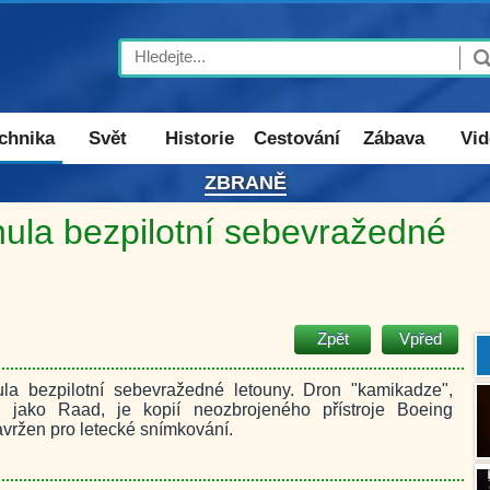
Search
chnika
Svět
Historie
Cestování
Zábava
Vid
ZBRANĚ
nula bezpilotní sebevražedné
Zpět
Vpřed
la bezpilotní sebevražedné letouny. Dron "kamikadze",
 jako Raad, je kopií neozbrojeného přístroje Boeing
avržen pro letecké snímkování.