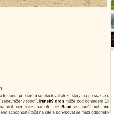
m
o letounu, při kterém se otestoval efekt, který má při srážce s
 "sebevražený robot".
Íránský dron
může pod dohledem 10
na ničit pozemské i námořní cíle.
Raad
se spouští mobilním
Jeho schopnost útočit na cíle a pohybovat se mezi odborníky