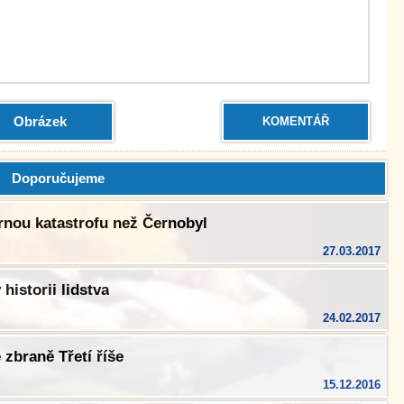
Obrázek
KOMENTÁŘ
Doporučujeme
rnou katastrofu než Černobyl
27.03.2017
historii lidstva
24.02.2017
zbraně Třetí říše
15.12.2016