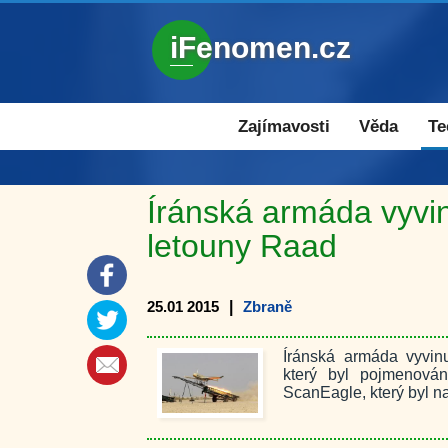
iFenomen.cz
Zajímavosti a novinky
Zajímavosti
Věda
Te
Íránská armáda vyvi
letouny Raad
25.01 2015
|
Zbraně
Íránská armáda vyvinu
který byl pojmenován
ScanEagle, který byl n