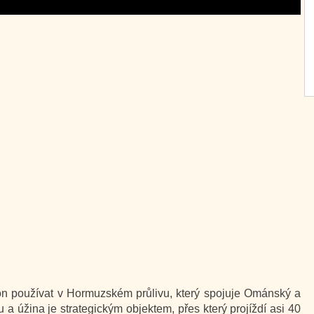
ron používat v Hormuzském průlivu, který spojuje Ománský a
u a úžina je strategickým objektem, přes který projíždí asi 40