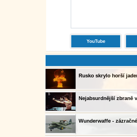
YouTube
Rusko skrylo horší jade
Nejabsurdnější zbraně v 
Wunderwaffe - zázračné 