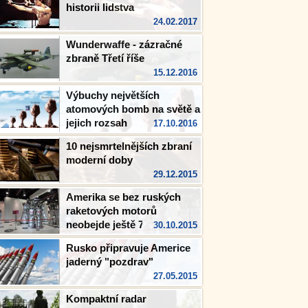
historii lidstva
24.02.2017
Wunderwaffe - zázračné
zbraně Třetí říše
15.12.2016
Výbuchy největších
atomových bomb na světě a
jejich rozsah
17.10.2016
10 nejsmrtelnějších zbraní
moderní doby
29.12.2015
Amerika se bez ruských
raketových motorů
neobejde ještě 7 až 9 let
30.10.2015
Rusko připravuje Americe
jaderný "pozdrav"
27.05.2015
Kompaktní radar