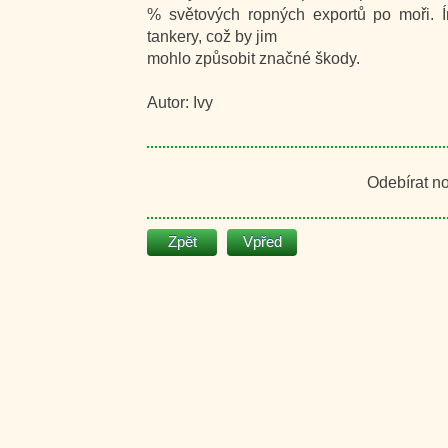
% světových ropných exportů po moři. Í
tankery, což by jim
mohlo způsobit značné škody.
Autor: Ivy
Odebírat n
Zpět
Vpřed