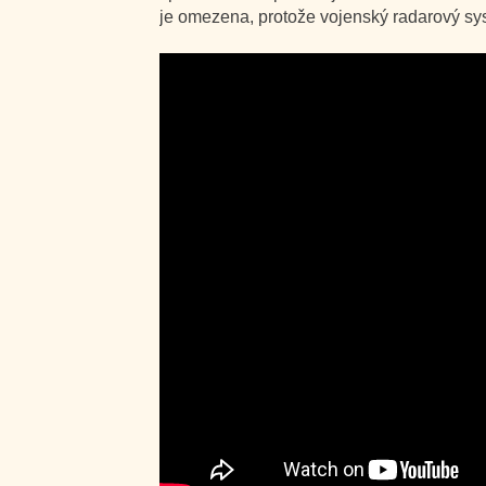
je omezena, protože vojenský radarový sys