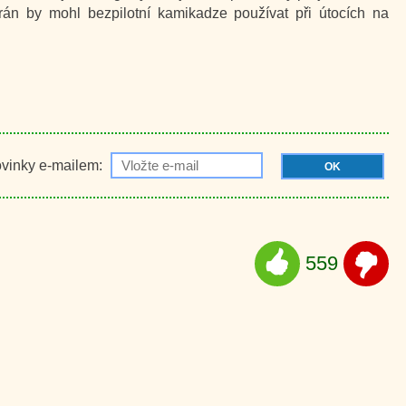
rán by mohl bezpilotní kamikadze používat při útocích na
ovinky e-mailem:
OK
559