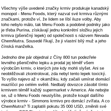
Všechny výše uvedené značky krmiv produkuje kanadský
monopol -
Menu Foods
, který nazval své krmiva různými
značkami, protože ví, že lidem se líbí iluze volby. Aby
toho nebylo málo, tak Menu Foods a podobné podniky jako
je třeba
Purina
, získávají jednu konkrétní složku jejich
krmiva (pšeničný lepek) od společnosti s názvem
Nevada
ChemNutra
. Sousedé říkají, že ji vlastní bílý muž a jeho
čínská manželka.
Jednoho dne pár objednal z Číny 800 tun podezřele
levného pšeničného lepku a prodal jej téměř všem
výrobcům krmiv, o kterých jste kdy mohli slyšet. Ani se
neobtěžovali zkontrolovat, zda nebyl tento lepek toxický.
To vyšlo najevo až v okamžiku, kdy
začali umírat domácí
mazlíčci po celém světě
. Nedbalý dovozce zásobil tímto
krmivem téměř každý supermarket v Americe. Ale nebojte
se, už o Menu Foods neuslyšíte, protože koupil dalšího
výrobce krmiv - Simmons krmivo pro domácí zvířata. A co
ChemNutra
? Ti zaplatili pokutu 35 000 USD, změnili své