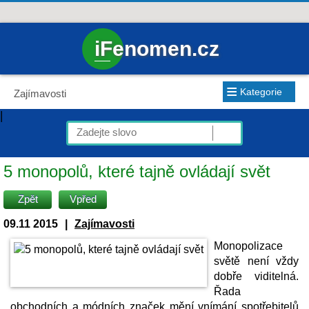
iFenomen.cz
≡
Kategorie
Zajímavosti
|
5 monopolů, které tajně ovládají svět
Zpět
Vpřed
09.11 2015
|
Zajímavosti
Monopolizace
světě není vždy
dobře viditelná.
Řada
obchodních a módních značek mění vnímání spotřebitelů