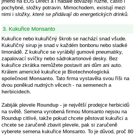
jméno na EOS Direct a i nadále dovážejí různé, často i
pochybné, složky potravin. Mimochodem, existují mezi
nimi i
složky, které se přidávají do energetických drinků.
3. Kukuřice Monsanto
Kukuřice nebo kukuřičný škrob se nachází snad všude.
Kukuřičný sirup je snad v každém bonbonu nebo sladké
limonádě. Z kukuřice se vyrábějí gumové pneumatiky,
zapalovací svíčky nebo sádrokartonové desky. Bez
kukuřice zkrátka nemůžete postavit ani dům ani auto.
Králem americké kukuřice je
Biotechnologická
společnost Monsanto
. Tato firma vystavěla svou říši na
dvou poněkud nudných věcech - na
semenech a
herbicidech
.
Zabiják plevele
Roundup
- je největší prodejce herbicidů
na světě. Semena vyrobená firmou Monsanto nejsou na
Roundup citlivé, takže pokud chcete pěstovat kukuřici a
chcete se zaručeně zbavit plevele, pak si zaručeně
vyberete semena kukuřice Monsanto. To je důvod, proč 80