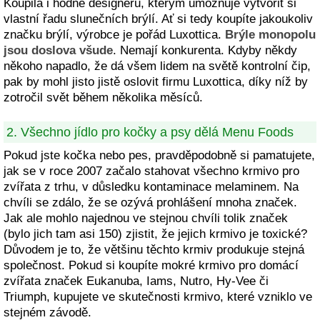
Koupila i hodně designerů, kterým umožňuje vytvořit si
vlastní řadu slunečních brýlí. Ať si tedy koupíte jakoukoliv
značku brýlí, výrobce je pořád Luxottica.
Brýle monopolu
jsou doslova všude
. Nemají konkurenta. Kdyby někdy
někoho napadlo, že dá všem lidem na světě kontrolní čip,
pak by mohl jisto jistě oslovit firmu Luxottica, díky níž by
zotročil svět během několika měsíců.
2. Všechno jídlo pro kočky a psy dělá Menu Foods
Pokud jste kočka nebo pes, pravděpodobně si pamatujete,
jak se v roce 2007 začalo stahovat všechno krmivo pro
zvířata z trhu, v důsledku kontaminace melaminem. Na
chvíli se zdálo, že se ozývá prohlášení mnoha značek.
Jak ale mohlo najednou ve stejnou chvíli tolik značek
(bylo jich tam asi 150) zjistit, že jejich krmivo je toxické?
Důvodem je to, že většinu těchto krmiv produkuje stejná
společnost. Pokud si koupíte mokré krmivo pro domácí
zvířata značek Eukanuba, Iams, Nutro, Hy-Vee či
Triumph, kupujete ve skutečnosti krmivo, které vzniklo ve
stejném závodě.