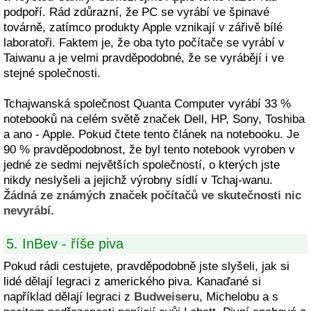
podpoří. Rád zdůrazní, že PC se vyrábí ve špinavé
továrně, zatímco produkty Apple vznikají v zářivě bílé
laboratoři. Faktem je, že oba tyto počítače se vyrábí v
Taiwanu a je velmi pravděpodobné, že se vyrábějí i ve
stejné společnosti.
Tchajwanská společnost Quanta Computer vyrábí 33 %
notebooků na celém světě značek Dell, HP, Sony, Toshiba
a ano - Apple. Pokud čtete tento článek na notebooku. Je
90 % pravděpodobnost, že byl tento notebook vyroben v
jedné ze sedmi největších společností, o kterých jste
nikdy neslyšeli a jejichž výrobny sídlí v Tchaj-wanu.
Žádná ze známých značek počítačů ve skutečnosti nic
nevyrábí
.
5. InBev - říše piva
Pokud rádi cestujete, pravděpodobně jste slyšeli, jak si
lidé dělají legraci z amerického piva. Kanaďané si
například dělají legraci z
Budweiseru
, Michelobu a s