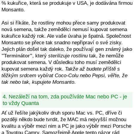
% kukuřice, která se produkuje v USA, je dodávána firmou
Monsanto.
Asi si říkáte, že rostliny mohou přece samy produkovat
nová semena, takže zemědělci nemusí kupovat semena
kukuřice každý rok. Ale vaše úvaha je špatná. Společnost
Monsanto se přece tak snadno nepřipraví o své zisky.
Jejich plán došel tak daleko, že používají
gen známý jako
"Terminátor"
, který
sterilizuje rostlinu
tak, že nemůže
produkovat semena. V důsledku toho musí zemědělci
kupovat semena každý rok.
Takže až budete příště s
těžkým srdcem vybírat Coco-Colu nebo Pepsi, věřte, že
tak nebo tak, kupujete Monsanto
.
4. Nezáleží na tom, zda používáte Mac nebo PC - je
to vždy Quanta
Ať už řešíte jakýkoliv druh sporu Mac vs. PC, dříve či
později někdo bude tvrdit, že MAC má nejvyšší možnou
kvalitu a výběr mezi nim a PC je jako výběr mezi Porsche
a Toyotou Camry. Samozřejmě Apple tento názor rád