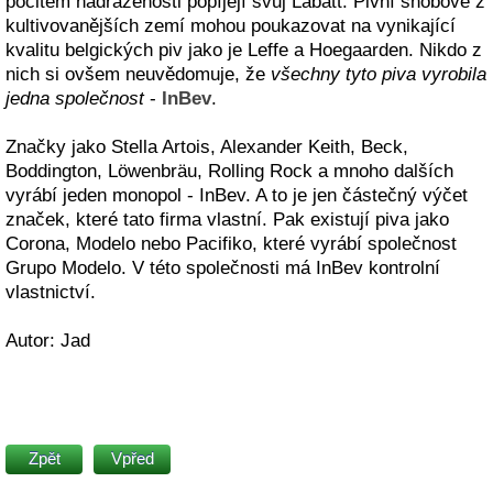
pocitem nadřazenosti popíjejí svůj Labatt. Pivní snobové z
kultivovanějších zemí mohou poukazovat na vynikající
kvalitu belgických piv jako je Leffe a Hoegaarden. Nikdo z
nich si ovšem neuvědomuje, že
všechny tyto piva vyrobila
jedna společnost
-
InBev
.
Značky jako Stella Artois, Alexander Keith, Beck,
Boddington, Löwenbräu, Rolling Rock a mnoho dalších
vyrábí jeden monopol - InBev. A to je jen částečný výčet
značek, které tato firma vlastní. Pak existují piva jako
Corona, Modelo nebo Pacifiko, které vyrábí společnost
Grupo Modelo. V této společnosti má InBev kontrolní
vlastnictví.
Autor: Jad
Zpět
Vpřed