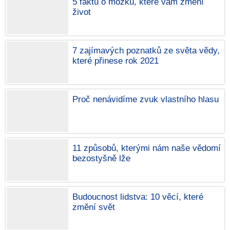
5 faktů o mozku, které vám změní
život
7 zajímavých poznatků ze světa vědy,
které přinese rok 2021
Proč nenávidíme zvuk vlastního hlasu
11 způsobů, kterými nám naše vědomí
bezostyšně lže
Budoucnost lidstva: 10 věcí, které
změní svět