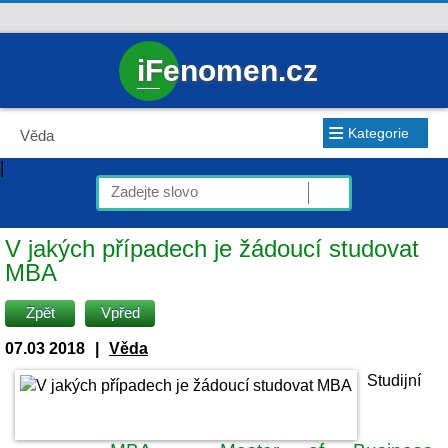
iFenomen.cz
≡
Kategorie
Věda
|
V jakých případech je žádoucí studovat
MBA
Zpět
Vpřed
07.03 2018
|
Věda
Studijní