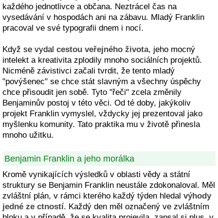
každého jednotlivce a občana. Neztrácel čas na
vysedávání v hospodách ani na zábavu. Mladý Franklin
pracoval ve své typografii dnem i nocí.
Když se vydal
cestou veřejného života
, jeho mocný
intelekt a kreativita zplodily mnoho sociálních projektů.
Nicméně závistivci začali tvrdit, že tento mladý
"povýšenec" se chce stát slavným a všechny úspěchy
chce přisoudit jen sobě. Tyto "řeči" zcela změnily
Benjaminův postoj v této věci. Od té doby, jakýkoliv
projekt Franklin vymyslel, vždycky jej prezentoval jako
myšlenku komunity. Tato praktika mu v životě přinesla
mnoho užitku.
Benjamin Franklin a jeho morálka
Kromě vynikajících výsledků v oblasti vědy a státní
struktury se Benjamin Franklin neustále zdokonaloval. Měl
zvláštní plán, v rámci kterého každý týden hledal
výhody
jedné ze ctností
. Každý den měl označený ve zvláštním
bloku a v případě, že se kvalita projevila, zapsal si plus, v