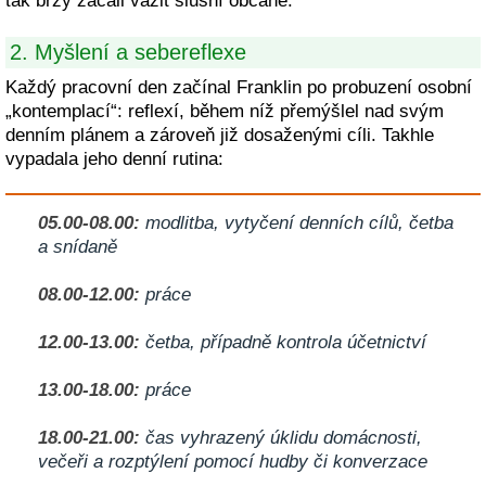
tak brzy začali vážit slušní občané.
2. Myšlení a sebereflexe
Každý pracovní den začínal Franklin po probuzení osobní
„kontemplací“: reflexí, během níž přemýšlel nad svým
denním plánem a zároveň již dosaženými cíli. Takhle
vypadala jeho denní rutina:
05.00-08.00:
modlitba, vytyčení denních cílů, četba
a snídaně
08.00-12.00:
práce
12.00-13.00:
četba, případně kontrola účetnictví
13.00-18.00:
práce
18.00-21.00:
čas vyhrazený úklidu domácnosti,
večeři a rozptýlení pomocí hudby či konverzace