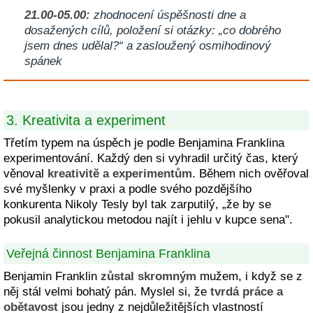
21.00-05.00:
zhodnocení úspěšnosti dne a
dosažených cílů, položení si otázky: „co dobrého
jsem dnes udělal?“ a zasloužený osmihodinový
spánek
3. Kreativita a experiment
Třetím typem na úspěch je podle Benjamina Franklina
experimentování. Každý den si vyhradil určitý čas, který
věnoval
kreativitě a experimentům
. Během nich ověřoval
své myšlenky v praxi a podle svého pozdějšího
konkurenta Nikoly Tesly byl tak zarputilý, „že by se
pokusil analytickou metodou najít i jehlu v kupce sena".
Veřejná činnost Benjamina Franklina
Benjamin Franklin
zůstal skromným
mužem, i když se z
něj stál velmi bohatý pán. Myslel si, že
tvrdá práce a
obětavost
jsou jedny z nejdůležitějších vlastností