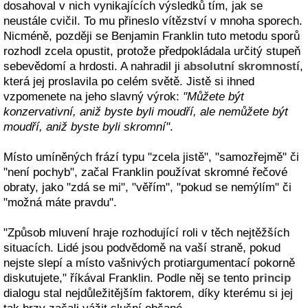
dosahoval v nich vynikajících výsledků tím, jak se
neustále cvičil. To mu přineslo vítězství v mnoha sporech.
Nicméně, později se Benjamin Franklin tuto metodu sporů
rozhodl zcela opustit, protože předpokládala určitý stupeň
sebevědomí a hrdosti. A nahradil ji
absolutní skromností
,
která jej proslavila po celém světě. Jistě si ihned
vzpomenete na jeho slavný výrok:
"Můžete být
konzervativní, aniž byste byli moudří, ale nemůžete být
moudří, aniž byste byli skromní"
.
Místo umíněných frází typu "zcela jistě", "samozřejmě" či
"není pochyb", začal Franklin používat skromné řečové
obraty, jako "zdá se mi", "věřím", "pokud se nemýlím" či
"možná máte pravdu".
"Způsob mluvení hraje rozhodující roli v těch nejtěžších
situacích. Lidé jsou podvědomě na vaší straně, pokud
nejste slepí a místo vašnivých protiargumentací pokorně
diskutujete," říkával Franklin. Podle něj se tento
princip
dialogu stal nejdůležitějším faktorem, díky kterému si jej