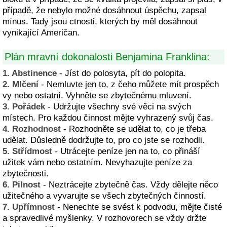
případě, že nebylo možné dosáhnout úspěchu, zapsal
mínus. Tady jsou ctnosti, kterých by měl dosáhnout
vynikající Američan.
Plán mravní dokonalosti Benjamina Franklina:
1. Abstinence
- Jíst do polosyta, pít do polopita.
2. Mlčení
- Nemluvte jen to, z čeho můžete mít prospěch
vy nebo ostatní. Vyhněte se zbytečnému mluvení.
3. Pořádek
- Udržujte všechny své věci na svých
místech. Pro každou činnost mějte vyhrazený svůj čas.
4. Rozhodnost
- Rozhodněte se udělat to, co je třeba
udělat. Důsledně dodržujte to, pro co jste se rozhodli.
5. Střídmost
- Utrácejte peníze jen na to, co přináší
užitek vám nebo ostatním. Nevyhazujte peníze za
zbytečnosti.
6. Pilnost
- Neztrácejte zbytečně čas. Vždy dělejte něco
užitečného a vyvarujte se všech zbytečných činností.
7. Upřímnost
- Nenechte se svést k podvodu, mějte čisté
a spravedlivé myšlenky. V rozhovorech se vždy držte