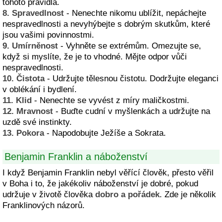
tohoto pravidla.
8. Spravedlnost
- Nenechte nikomu ublížit, nepáchejte
nespravedlnosti a nevyhýbejte s dobrým skutkům, které
jsou vašimi povinnostmi.
9. Umírněnost
- Vyhněte se extrémům. Omezujte se,
když si myslíte, že je to vhodné. Mějte odpor vůči
nespravedlnosti.
10. Čistota
- Udržujte tělesnou čistotu. Dodržujte eleganci
v oblékání i bydlení.
11. Klid
- Nenechte se vyvést z míry maličkostmi.
12. Mravnost
- Buďte cudní v myšlenkách a udržujte na
uzdě své instinkty.
13. Pokora
- Napodobujte Ježíše a Sokrata.
Benjamin Franklin a náboženství
I když Benjamin Franklin nebyl věřící člověk, přesto věřil
v Boha i to, že jakékoliv náboženství je dobré, pokud
udržuje v životě člověka
dobro a pořádek
. Zde je několik
Franklinových názorů.