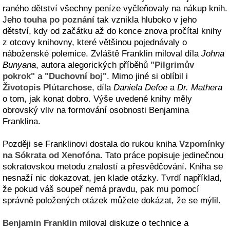
raného dětství všechny peníze vyčleňovaly na nákup knih.
Jeho
touha po poznání
tak vznikla hluboko v jeho
dětství, kdy od začátku až do konce znova pročítal knihy
z otcovy knihovny, které většinou pojednávaly o
náboženské polemice. Zvláště Franklin miloval díla
Johna
Bunyana
, autora alegorických příběhů
"Pilgrimův
pokrok"
a
"Duchovní boj"
. Mimo jiné si oblíbil i
Životopis Plútarchose
, díla
Daniela Defoe
a
Dr. Mathera
o tom, jak konat dobro. Výše uvedené knihy měly
obrovský vliv na formování osobnosti Benjamina
Franklina.
Později se Franklinovi dostala do rukou kniha
Vzpomínky
na Sókrata od Xenofóna
. Tato práce popisuje jedinečnou
sokratovskou metodu znalostí a přesvědčování. Kniha se
nesnaží nic dokazovat, jen klade otázky. Tvrdí například,
že pokud váš soupeř nemá pravdu, pak mu pomocí
správně položených otázek můžete dokázat, že se mýlil.
Benjamin Franklin
miloval diskuze o technice a