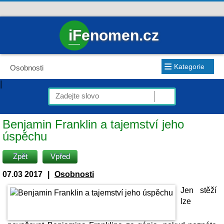
iFenomen.cz
≡
Kategorie
Osobnosti
|
Benjamin Franklin a tajemství jeho
úspěchu
Zpět
Vpřed
07.03 2017
|
Osobnosti
Jen stěží
lze