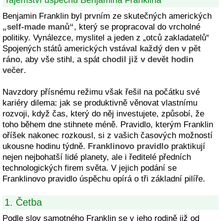
Tajemství úspěchu Benjamina Franklina
Benjamin Franklin byl prvním ze skutečných amerických
„self-made manů“
, který se propracoval do vrcholné
politiky. Vynálezce, myslitel a jeden z „otců zakladatelů“
Spojených států amerických
vstával každý den v pět
ráno
, aby vše stihl, a spát
chodil již v devět hodin
večer
.
Navzdory přísnému režimu však řešil na počátku své
kariéry dilema: jak se produktivně věnovat vlastnímu
rozvoji, když čas, který do něj investujete, způsobí, že
toho během dne stihnete méně. Pravidlo, kterým Franklin
oříšek nakonec rozkousl, si z vašich časových možností
ukousne hodinu týdně.
Franklinovo pravidlo
praktikují
nejen nejbohatší lidé planety, ale i ředitelé předních
technologických firem světa. V jejich podání se
Franklinovo pravidlo úspěchu opírá o tři základní pilíře.
1. Četba
Podle slov samotného Franklin se v jeho rodině již od