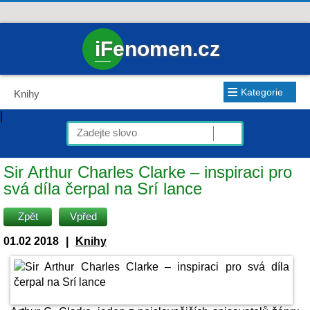
iFenomen.cz
≡
Kategorie
Knihy
|
Sir Arthur Charles Clarke – inspiraci pro
svá díla čerpal na Srí lance
Zpět
Vpřed
01.02 2018
|
Knihy