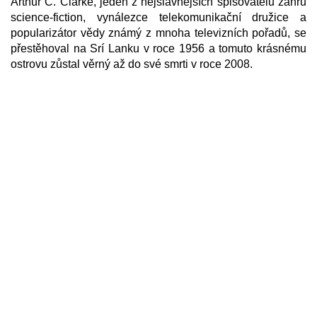
Arthur C. Clarke, jeden z nejslavnějších spisovatelů žánru
science-fiction, vynálezce telekomunikační družice a
popularizátor vědy známý z mnoha televizních pořadů, se
přestěhoval na Srí Lanku v roce 1956 a tomuto krásnému
ostrovu zůstal věrný až do své smrti v roce 2008.