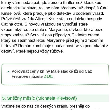
knihy vám nedá spát, jde spíše o thriller než klasickou
detektivku. V hlavní roli se nám představí už dospělá Cat
Kinsellová, která pracuje jako detektiv u oddělení vražd.
Právě řeší vraždu Alice, jež se stala nedaleko hospody
Catina otce. S novou vraždou se vynořují staré
vzpomínky; co se stalo s Maryanne, dívkou, která beze
stopy zmizela? Souvisí oba případy s Catiným otcem,
který se sedmnáctiletou Maryanne před jejím zmizením
flirtoval? Román kombinuje současnost se vzpomínkami z
dětství, které nejsou vždy růžové.
Porovnat ceny knihy Malé sladké lži od Caz
ZDE
Frearové můžete
5. Sněžný měsíc (Michaela Klevisová)
Vraťme se do našich českých krajin, přesněji do