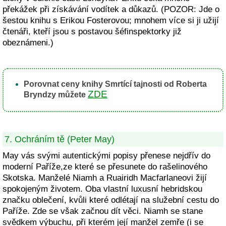
překážek při získávání vodítek a důkazů. (POZOR: Jde o
šestou knihu s Erikou Fosterovou; mnohem více si ji užijí
čtenáři, kteří jsou s postavou šéfinspektorky již
obeznámeni.)
Porovnat ceny knihy Smrtící tajnosti od Roberta
ZDE
Bryndzy můžete
7. Ochráním tě (Peter May)
May vás svými autentickými popisy přenese nejdřív do
moderní Paříže,ze které se přesunete do rašelinového
Skotska. Manželé Niamh a Ruairidh Macfarlaneovi žijí
spokojeným životem. Oba vlastní luxusní hebridskou
značku oblečení, kvůli které odlétají na služební cestu do
Paříže. Zde se však začnou dít věci. Niamh se stane
svědkem výbuchu, při kterém její manžel zemře (i se