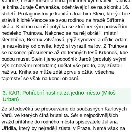
Vánoce, české město a doba protitureckých válek. Taková
je kniha Juraje Červenáka, odehrávající se na sklonku 16.
století. Protagonistou je kapitán Joachim Stein, který chce
strávit klidné Vánoce se svou rodinou na hradě Stříbrná
skála. Klid mu naruší potyčka se zločineckým podsvětím
nedaleko Trutnova. Nakonec se na něj obrátí i místní
šlechtična, Beatrix Zilvárová, jejíž synovec a dědic Adam
je nezvěstný od chvíle, když si vyrazil na lov. Z Trutnova
se nakonec přesuneme až do temných lesů Krkonoš, kde
budou muset Stein i jeho pobočník Jaroš (proslulý svými
výslechovými metodami) udělat vše pro to, aby zůstali
naživu. Kniha se může zdát zprvu složitá, všechna
tajemství se však na konci objasní.
3. KAR: Pohřební hostina za jedno město (Miloš
Urban)
Ze středověku se přesouváme do současných Karlových
Varů, ve kterých číhá brutalita. Série nejpodivnějších
vražd přitáhne do rodného města spisovatele Juliana
Uřídila, který by nejraději zůstal v Praze. Nemá však na