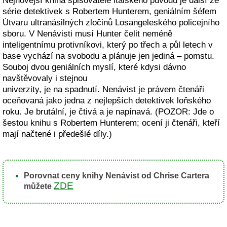
Nejnovější kniha spisovatele italského původu je další ze
série detektivek s Robertem Hunterem, geniálním šéfem
Útvaru ultranásilných zločinů Losangeleského policejního
sboru. V Nenávisti musí Hunter čelit neméně
inteligentnímu protivníkovi, který po třech a půl letech v
base vychází na svobodu a plánuje jen jediná – pomstu.
Souboj dvou geniálních myslí, které kdysi dávno
navštěvovaly i stejnou
univerzity, je na spadnutí. Nenávist je právem čtenáři
oceňovaná jako jedna z nejlepších detektivek loňského
roku. Je brutální, je čtivá a je napínavá. (POZOR: Jde o
šestou knihu s Robertem Hunterem; ocení ji čtenáři, kteří
mají načtené i předešlé díly.)
Porovnat ceny knihy Nenávist od Chrise Cartera
ZDE
můžete