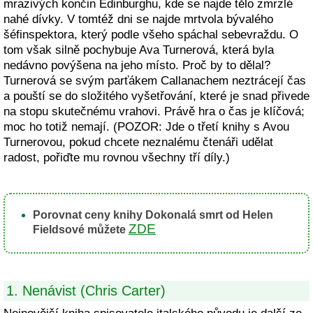
mrazivých končin Edinburghu, kde se najde tělo zmrzlé
nahé dívky. V tomtéž dni se najde mrtvola bývalého
šéfinspektora, který podle všeho spáchal sebevraždu. O
tom však silně pochybuje Ava Turnerová, která byla
nedávno povýšena na jeho místo. Proč by to dělal?
Turnerová se svým parťákem Callanachem neztrácejí čas
a pouští se do složitého vyšetřování, které je snad přivede
na stopu skutečnému vrahovi. Právě hra o čas je klíčová;
moc ho totiž nemají. (POZOR: Jde o třetí knihy s Avou
Turnerovou, pokud chcete neznalému čtenáři udělat
radost, pořiďte mu rovnou všechny tří díly.)
Porovnat ceny knihy Dokonalá smrt od Helen
ZDE
Fieldsové můžete
1. Nenávist (Chris Carter)