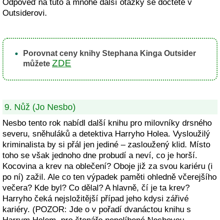
Odpověď na tuto a mnohé další otázky se dočtete v
Outsiderovi.
Porovnat ceny knihy Stephana Kinga Outsider
ZDE
můžete
9. Nůž (Jo Nesbo)
Nesbo tento rok nabídl další knihu pro milovníky drsného
severu, sněhuláků a detektiva Harryho Holea. Vysloužilý
kriminalista by si přál jen jediné – zasloužený klid. Místo
toho se však jednoho dne probudí a neví, co je horší.
Kocovina a krev na oblečení? Oboje již za svou kariéru (i
po ní) zažil. Ale co ten výpadek paměti ohledně včerejšího
večera? Kde byl? Co dělal? A hlavně, čí je ta krev?
Harryho čeká nejsložitější případ jeho kdysi zářivé
kariéry. (POZOR: Jde o v pořadí dvanáctou knihu s