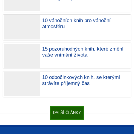
10 vánočních knih pro vánoční
atmosféru
15 pozoruhodných knih, které změní
vaše vnímání života
10 odpočinkových knih, se kterými
strávíte příjemný čas
DALŠÍ ČLÁNKY