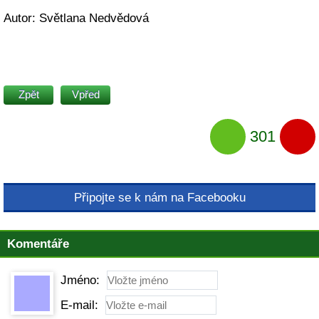
Autor: Světlana Nedvědová
Zpět
Vpřed
301
Připojte se k nám na Facebooku
Komentáře
Jméno:
E-mail: