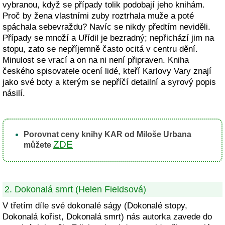
vybranou, když se případy tolik podobají jeho knihám.
Proč by žena vlastními zuby roztrhala muže a poté
spáchala sebevraždu? Navíc se nikdy předtím neviděli.
Případy se množí a Uřídil je bezradný; nepřichází jim na
stopu, zato se nepříjemně často ocitá v centru dění.
Minulost se vrací a on na ni není připraven. Kniha
českého spisovatele ocení lidé, kteří Karlovy Vary znají
jako své boty a kterým se nepříčí detailní a syrový popis
násilí.
Porovnat ceny knihy KAR od Miloše Urbana
ZDE
můžete
2. Dokonalá smrt (Helen Fieldsová)
V třetím díle své dokonalé ságy (Dokonalé stopy,
Dokonalá kořist, Dokonalá smrt) nás autorka zavede do