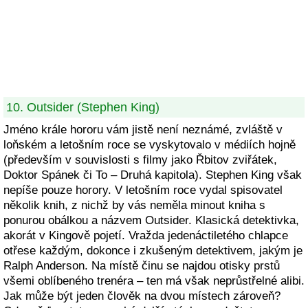
10. Outsider (Stephen King)
Jméno krále hororu vám jistě není neznámé, zvláště v
loňském a letošním roce se vyskytovalo v médiích hojně
(především v souvislosti s filmy jako Řbitov zviřátek,
Doktor Spánek či To – Druhá kapitola). Stephen King však
nepíše pouze horory. V letošním roce vydal spisovatel
několik knih, z nichž by vás neměla minout kniha s
ponurou obálkou a názvem Outsider. Klasická detektivka,
akorát v Kingově pojetí. Vražda jedenáctiletého chlapce
otřese každým, dokonce i zkušeným detektivem, jakým je
Ralph Anderson. Na místě činu se najdou otisky prstů
všemi oblíbeného trenéra – ten má však neprůstřelné alibi.
Jak může být jeden člověk na dvou místech zároveň?