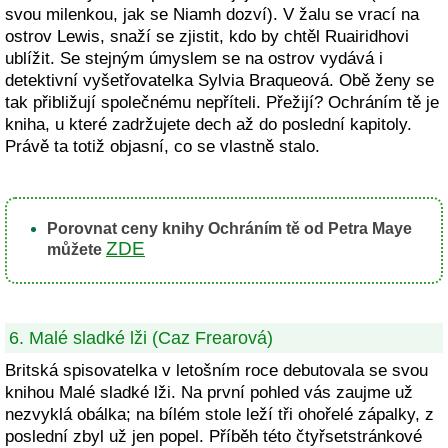
svou milenkou, jak se Niamh dozví). V žalu se vrací na
ostrov Lewis, snaží se zjistit, kdo by chtěl Ruairidhovi
ublížit. Se stejným úmyslem se na ostrov vydává i
detektivní vyšetřovatelka Sylvia Braqueová. Obě ženy se
tak přibližují společnému nepříteli. Přežijí? Ochráním tě je
kniha, u které zadržujete dech až do poslední kapitoly.
Právě ta totiž objasní, co se vlastně stalo.
Porovnat ceny knihy Ochráním tě od Petra Maye
ZDE
můžete
6. Malé sladké lži (Caz Frearová)
Britská spisovatelka v letošním roce debutovala se svou
knihou Malé sladké lži. Na první pohled vás zaujme už
nezvyklá obálka; na bílém stole leží tři ohořelé zápalky, z
poslední zbyl už jen popel. Příběh této čtyřsetstránkové