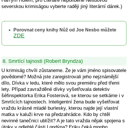
Harrym Holem, pro čtenáře nepolíbené Nesbovou
severskou krimiságou vyberte raději jiný literární dárek.)
Porovnat ceny knihy Nůž od Joe Nesbo můžete
ZDE
8. Smrtící tajnosti (Robert Bryndza)
U krimiság chvíli zůstaneme. Že je vám jméno spisovatele
povědomé? Možná jste zaregistrovali jeho nejznámější
dílo, Dívka v ledu, které mělo svou premiéru před třemi
lety. Případ zavražděné dívky vyšetřovala detektiv
šéfinspektorka Erika Fosterová, se kterou se setkáme i v
Smrtících tajnostech. Inteligentní žena bude vyšetřovat
vraždu krásné mladé burlesky, kterou najde její vlastní
matka v kaluži krve na předzahrádce. Kdo by chtěl
nevinné tanečnici ublížit? A je tato vražda nějak spojena s
útoky v odlehlé části Londýna? Eriku čeká mnoho