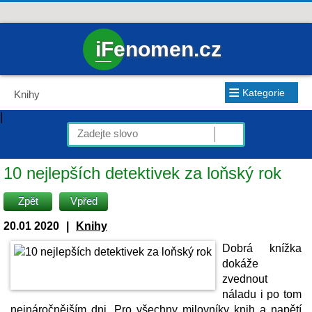
iFenomen.cz
≡
Kategorie
Knihy
|
10 nejlepších detektivek za loňský rok
Zpět
Vpřed
20.01 2020
|
Knihy
Dobrá knížka
dokáže
zvednout
náladu i po tom
nejnáročnějším dni. Pro všechny milovníky knih a napětí