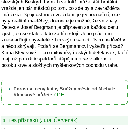
slezských Beskyd. I v nich se totiž může stát brutální
vražda jen pár měsíců po tom, co zde byla zavražděna
jiná žena. Spojitost mezi vraždami je jednoznačná; obě
byly realitní makléřky, dokonce je možné, že se znaly.
Detektiv Josef Bergmann je připraven za každou cenu
zjistit, co se stalo a kdo za tím stojí. Jeho práci mu
znesnadňují obyvatelé z horských samot. Jsou nedůvěřiví
a něco skrývají. Podaří se Bergmannovi vyšetřit případ?
Kniha Klevisové je pro milovníky českých detektivek, kteří
mají už po krk inspektorů utápějících se v alkoholu,
potoků krve a složitých myšlenkových pochodů vraha.
Porovnat ceny knihy Sněžný měsíc od Michale
ZDE
Klevisové můžete
4. Les příznaků (Juraj Červenák)