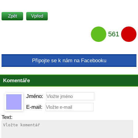
Zpět
Vpřed
561
Připojte se k nám na Facebooku
Komentáře
Jméno:
E-mail:
Text: