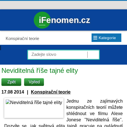
iFenomen.cz
≡
Kategorie
Konspirační teorie
|
Neviditelná říše tajné elity
Zpět
Vpřed
17.08 2014
|
Konspirační teorie
Jednu ze zajímavých
konspiračních teorií můžete
shlédnout ve filmu Alexe
Jonese "Neviditelná říše".
Dozvíte se, jak světová elita tajně pracuje na ovládnutí