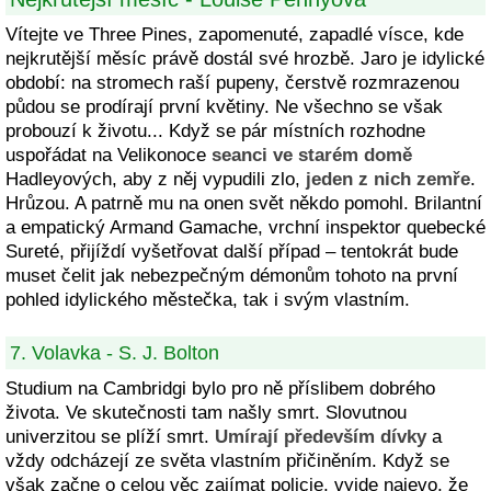
Vítejte ve Three Pines, zapomenuté, zapadlé vísce, kde
nejkrutější měsíc právě dostál své hrozbě. Jaro je idylické
období: na stromech raší pupeny, čerstvě rozmrazenou
půdou se prodírají první květiny. Ne všechno se však
probouzí k životu... Když se pár místních rozhodne
uspořádat na Velikonoce
seanci ve starém domě
Hadleyových, aby z něj vypudili zlo,
jeden z nich zemře
.
Hrůzou. A patrně mu na onen svět někdo pomohl. Brilantní
a empatický Armand Gamache, vrchní inspektor quebecké
Sureté, přijíždí vyšetřovat další případ – tentokrát bude
muset čelit jak nebezpečným démonům tohoto na první
pohled idylického městečka, tak i svým vlastním.
7. Volavka - S. J. Bolton
Studium na Cambridgi bylo pro ně příslibem dobrého
života. Ve skutečnosti tam našly smrt. Slovutnou
univerzitou se plíží smrt.
Umírají především dívky
a
vždy odcházejí ze světa vlastním přičiněním. Když se
však začne o celou věc zajímat policie, vyjde najevo, že