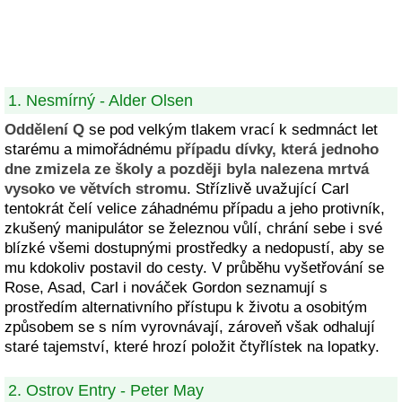
1. Nesmírný - Alder Olsen
Oddělení Q
se pod velkým tlakem vrací k sedmnáct let
starému a mimořádnému
případu dívky, která jednoho
dne zmizela ze školy a později byla nalezena mrtvá
vysoko ve větvích stromu
. Střízlivě uvažující Carl
tentokrát čelí velice záhadnému případu a jeho protivník,
zkušený manipulátor se železnou vůlí, chrání sebe i své
blízké všemi dostupnými prostředky a nedopustí, aby se
mu kdokoliv postavil do cesty. V průběhu vyšetřování se
Rose, Asad, Carl i nováček Gordon seznamují s
prostředím alternativního přístupu k životu a osobitým
způsobem se s ním vyrovnávají, zároveň však odhalují
staré tajemství, které hrozí položit čtyřlístek na lopatky.
2. Ostrov Entry - Peter May