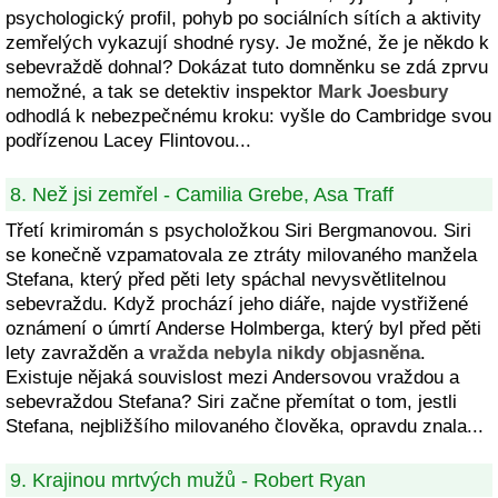
psychologický profil, pohyb po sociálních sítích a aktivity
zemřelých vykazují shodné rysy. Je možné, že je někdo k
sebevraždě dohnal? Dokázat tuto domněnku se zdá zprvu
nemožné, a tak se detektiv inspektor
Mark Joesbury
odhodlá k nebezpečnému kroku: vyšle do Cambridge svou
podřízenou Lacey Flintovou...
8. Než jsi zemřel - Camilia Grebe, Asa Traff
Třetí krimiromán s psycholožkou Siri Bergmanovou. Siri
se konečně vzpamatovala ze ztráty milovaného manžela
Stefana, který před pěti lety spáchal nevysvětlitelnou
sebevraždu. Když prochází jeho diáře, najde vystřižené
oznámení o úmrtí Anderse Holmberga, který byl před pěti
lety zavražděn a
vražda nebyla nikdy objasněna
.
Existuje nějaká souvislost mezi Andersovou vraždou a
sebevraždou Stefana? Siri začne přemítat o tom, jestli
Stefana, nejbližšího milovaného člověka, opravdu znala...
9. Krajinou mrtvých mužů - Robert Ryan