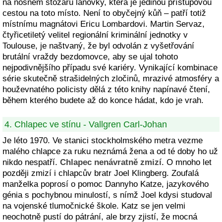
na nosném stožáru lanovky, která je jedinou přístupovou
cestou na toto místo. Není to obyčejný kůň – patří totiž
místnímu magnátovi Ericu Lombardovi. Martin Servaz,
čtyřicetiletý velitel regionální kriminální jednotky v
Toulouse, je naštvaný, že byl odvolán z vyšetřování
brutální vraždy bezdomovce, aby se ujal tohoto
nejpodivnějšího případu své kariéry. Vynikající kombinace
série skutečně strašidelných zločinů, mrazivé atmosféry a
houževnatého policisty dělá z této knihy napínavé čtení,
během kterého budete až do konce hádat, kdo je vrah.
4. Chlapec ve stínu - Vallgren Carl-Johan
Je léto 1970. Ve stanici stockholmského metra vezme
malého chlapce za ruku neznámá žena a od té doby ho už
nikdo nespatří.
Chlapec nenávratně zmizí
. O mnoho let
později zmizí i chlapcův bratr Joel Klingberg. Zoufalá
manželka poprosí o pomoc Dannyho Katze, jazykového
génia s pochybnou minulostí, s nímž Joel kdysi studoval
na vojenské tlumočnické škole. Katz se jen velmi
neochotně pustí do pátrání, ale brzy zjistí, že mocná