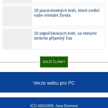
15 pozoruhodných knih, které změní
vaše vnímání života
10 odpočinkových knih, se kterými
strávíte příjemný čas
DALŠÍ ČLÁNKY
Verze webu pro PC
IČO 03010309, Jana Divinová