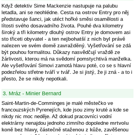
Když detektiv Sime Mackenzie nastupuje na palubu
letadla, ani se neohlédne. Cesta na
ostrov Entry
pro něj
představuje šanci, jak utéct hořké směsi osamělosti a
lítosti svého dosavadního života. Pouhé dva kilometry
široký a tři kilometry dlouhý ostrov Entry je domovem asi
sto třiceti obyvatel - a ten
nejbohatší z nich byl právě
nalezen ve svém domě zavražděný
. Vyšetřování se zdá
být pouhou formalitou. Důkazy nasvědčují vraždě ze
žárlivosti, kterou má na svědomí pomstychtivá manželka.
Ale vyšetřování Simovi zamotá hlavu poté, co se s hlavní
podezřelou střetne tváří v tvář. Je si jistý, že ji zná - a to i
přesto, že se nikdy nepotkali.
3. Mráz - Minier Bernard
Saint-Martin-de-Comminges je malé městečko ve
francouzských Pyrenejích, kde jsou zimy kruté a kde se
nikdy nic moc neděje. Až dokud pracovníci vodní
elektrárny nenajdou jednoho zimního dopoledne
mrtvolu
koně bez hlavy, částečně staženou z kůže
, zavěšenou