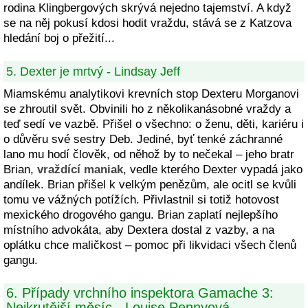
rodina Klingbergových skrývá nejedno tajemství. A když
se na něj pokusí kdosi hodit vraždu, stává se z Katzova
hledání boj o přežití...
5. Dexter je mrtvý - Lindsay Jeff
Miamskému analytikovi krevních stop Dexteru Morganovi
se zhroutil svět. Obvinili ho z několikanásobné vraždy a
teď sedí ve vazbě. Přišel o všechno: o ženu, děti, kariéru i
o důvěru své sestry Deb. Jediné, byť tenké záchranné
lano mu hodí člověk, od něhož by to nečekal – jeho bratr
Brian,
vraždící maniak
, vedle kterého Dexter vypadá jako
andílek. Brian přišel k velkým penězům, ale ocitl se kvůli
tomu ve vážných potížích. Přivlastnil si totiž hotovost
mexického drogového gangu. Brian zaplatí nejlepšího
místního advokáta, aby Dextera dostal z vazby, a na
oplátku chce maličkost – pomoc při likvidaci všech členů
gangu.
6. Případy vrchního inspektora Gamache 3:
Nejkrutější měsíc - Louise Pennyová