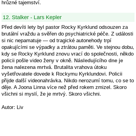
hrůzné tajemství.
12. Stalker - Lars Kepler
Před devíti lety byl pastor Rocky Kyrklund odsouzen za
brutální vraždu a svěřen do psychiatrické péče. Z události
si nic nepamatuje — od tragické autonehody trpí
opakujícími se výpadky a ztrátou paměti. Ve stejnou dobu,
kdy se Rocky Kyrklund znovu vrací do společnosti, někdo
policii pošle video ženy v okně.
Následujícího dne je
žena nalezena mrtvá
. Brutalita vrahova útoku
vyšetřovatele dovede k Rockymu Kyrklundovi. Policii
přijde další videonahrávka. Nikdo nerozumí tomu, co se to
děje. A Joona Linna více než před rokem zmizel. Skoro
všichni si myslí, že je mrtvý. Skoro všichni.
Autor: Liv