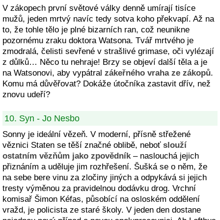
V zákopech první světové války denně umírají tisíce
mužů, jeden mrtvý navíc tedy sotva koho překvapí. Až na
to, že tohle tělo je plné bizarních ran, což neunikne
pozornému zraku doktora Watsona. Tvář mrtvého je
zmodralá, čelisti sevřené v strašlivé grimase, oči vylézají
z důlků… Něco tu nehraje! Brzy se objeví další těla a je
na Watsonovi, aby vypátral
zákeřného vraha ze zákopů
.
Komu má důvěřovat? Dokáže útočníka zastavit dřív, než
znovu udeří?
10. Syn - Jo Nesbo
Sonny je ideální vězeň. V moderní, přísně střežené
věznici Staten se těší značné oblibě, neboť
slouží
ostatním vězňům jako zpovědník
– naslouchá jejich
přiznáním a uděluje jim rozhřešení. Šušká se o něm, že
na sebe bere vinu za zločiny jiných a odpykává si jejich
tresty výměnou za pravidelnou dodávku drog. Vrchní
komisař Šimon Kéfas, působící na osloském oddělení
vražd, je policista ze staré školy. V jeden den dostane