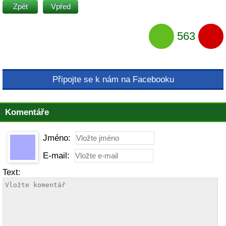
Zpět
Vpřed
563
Připojte se k nám na Facebooku
Komentáře
Jméno:
E-mail:
Text: