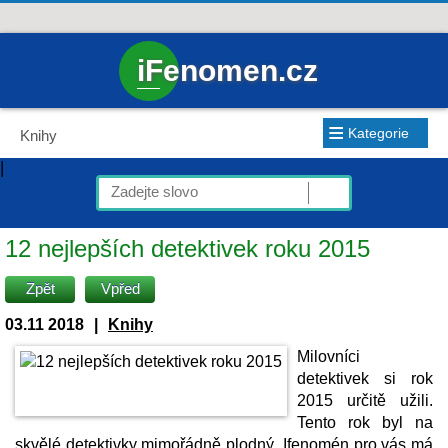
iFenomen.cz
≡
Kategorie
Knihy
|
12 nejlepších detektivek roku 2015
Zpět
Vpřed
03.11 2018
|
Knihy
Milovníci
detektivek si rok
2015 určitě užili.
Tento rok byl na
skvělé detektivky mimořádně plodný. Ifenomén pro vás má