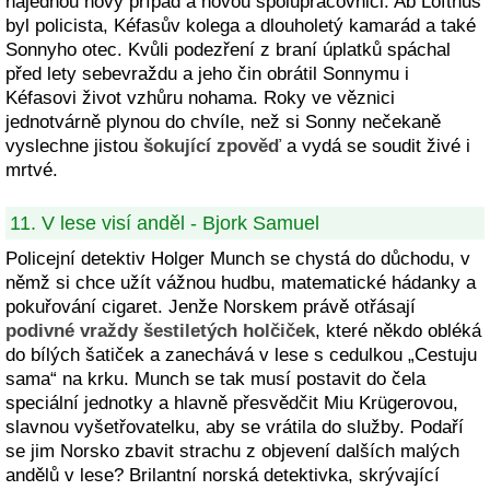
najednou nový případ a novou spolupracovnici. Ab Lofthus
byl policista, Kéfasův kolega a dlouholetý kamarád a také
Sonnyho otec. Kvůli podezření z braní úplatků spáchal
před lety sebevraždu a jeho čin obrátil Sonnymu i
Kéfasovi život vzhůru nohama. Roky ve věznici
jednotvárně plynou do chvíle, než si Sonny nečekaně
vyslechne jistou
šokující zpověď
a vydá se soudit živé i
mrtvé.
11. V lese visí anděl - Bjork Samuel
Policejní detektiv Holger Munch se chystá do důchodu, v
němž si chce užít vážnou hudbu, matematické hádanky a
pokuřování cigaret. Jenže Norskem právě otřásají
podivné vraždy šestiletých holčiček
, které někdo obléká
do bílých šatiček a zanechává v lese s cedulkou „Cestuju
sama“ na krku. Munch se tak musí postavit do čela
speciální jednotky a hlavně přesvědčit Miu Krügerovou,
slavnou vyšetřovatelku, aby se vrátila do služby. Podaří
se jim Norsko zbavit strachu z objevení dalších malých
andělů v lese? Brilantní norská detektivka, skrývající