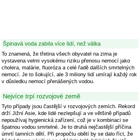
Špinavá voda zabila více lidí, než válka
To znamená, že třetina všech obyvatel na zima je
vystavena velmi vysokému riziku přenosu nemocí jako
cholera, malárie, fluoróza a celé řadě dalších smrtelných
nemocí. Je to šokující, ale 3 miliony lidí umírají každý rok
v důsledku nemocí přenášených vodou.
Nejvíce trpí rozvojové země
Tyto případy jsou častější v rozvojových zemích. Rekord
drží Jižní Asie, kde lidé nezlepšují a ve většině případů
nepoužívaj hygienická zařízení, což je v kombinaci se
špatnou vodou smrtelné. Je to druhá nejčastější příčina
úmrtí tamních dětí. Při propočtu obětí by se dalo říct, že