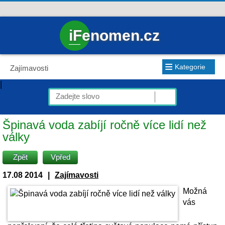
iFenomen.cz
≡
Kategorie
Zajímavosti
|
Špinavá voda zabíjí ročně více lidí než
války
Zpět
Vpřed
17.08 2014
|
Zajímavosti
Možná
vás