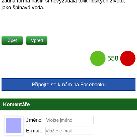
žádná forma násilí si nevyžádala tolik lidských životů,
jako špinavá voda.
Zpět
Vpřed
558
Připojte se k nám na Facebooku
Komentáře
Jméno:
E-mail: