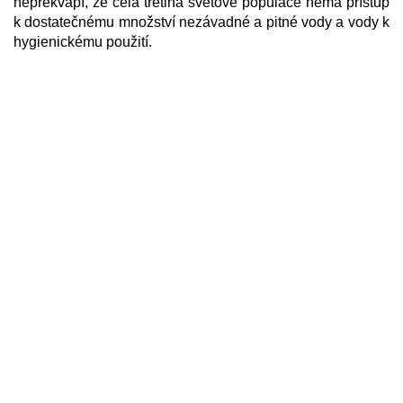
nepřekvapí, že celá třetina světové populace nemá přístup
k dostatečnému množství nezávadné a pitné vody a vody k
hygienickému použití.