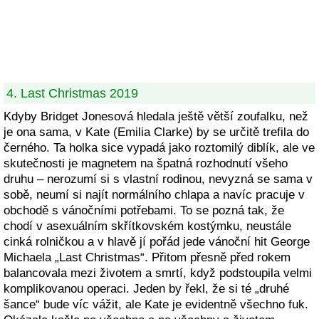
4. Last Christmas 2019
Kdyby Bridget Jonesová hledala ještě větší zoufalku, než
je ona sama, v Kate (Emilia Clarke) by se určitě trefila do
černého. Ta holka sice vypadá jako roztomilý diblík, ale ve
skutečnosti je magnetem na špatná rozhodnutí všeho
druhu – nerozumí si s vlastní rodinou, nevyzná se sama v
sobě, neumí si najít normálního chlapa a navíc pracuje v
obchodě s vánočními potřebami. To se pozná tak, že
chodí v asexuálním skřítkovském kostýmku, neustále
cinká rolničkou a v hlavě jí pořád jede vánoční hit George
Michaela „Last Christmas“. Přitom přesně před rokem
balancovala mezi životem a smrtí, když podstoupila velmi
komplikovanou operaci. Jeden by řekl, že si té „druhé
šance“ bude víc vážit, ale Kate je evidentně všechno fuk.