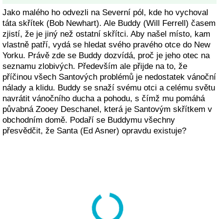
Jako malého ho odvezli na Severní pól, kde ho vychoval
táta skřítek (Bob Newhart). Ale Buddy (Will Ferrell) časem
zjistí, že je jiný než ostatní skřítci. Aby našel místo, kam
vlastně patří, vydá se hledat svého pravého otce do New
Yorku. Právě zde se Buddy dozvídá, proč je jeho otec na
seznamu zlobivých. Především ale přijde na to, že
příčinou všech Santových problémů je nedostatek vánoční
nálady a klidu. Buddy se snaží svému otci a celému světu
navrátit vánočního ducha a pohodu, s čímž mu pomáhá
půvabná Zooey Deschanel, která je Santovým skřítkem v
obchodním domě. Podaří se Buddymu všechny
přesvědčit, že Santa (Ed Asner) opravdu existuje?