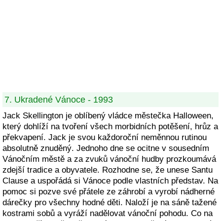
7. Ukradené Vánoce - 1993
Jack Skellington je oblíbený vládce městečka Halloween,
který dohlíží na tvoření všech morbidních potěšení, hrůz a
překvapení. Jack je svou každoroční neměnnou rutinou
absolutně znuděný. Jednoho dne se ocitne v sousedním
Vánočním městě a za zvuků vánoční hudby prozkoumává
zdejší tradice a obyvatele. Rozhodne se, že unese Santu
Clause a uspořádá si Vánoce podle vlastních představ. Na
pomoc si pozve své přátele ze záhrobí a vyrobí nádherné
dárečky pro všechny hodné děti. Naloží je na sáně tažené
kostrami sobů a vyráží nadělovat vánoční pohodu. Co na