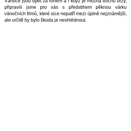
Vánoce jsou opět za rohem a i když je možná trochu brzy,
připravili jsme pro vás s předstihem pěknou várku
vánočních filmů, které sice nepatří mezi úplně nejznámější,
ale určitě by bylo škoda je neshlédnout.