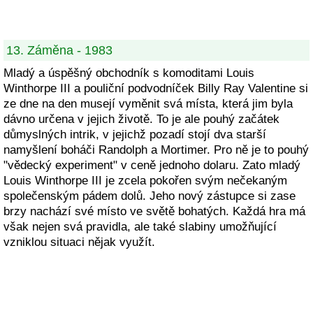
13. Záměna - 1983
Mladý a úspěšný obchodník s komoditami Louis
Winthorpe III a pouliční podvodníček Billy Ray Valentine si
ze dne na den musejí vyměnit svá místa, která jim byla
dávno určena v jejich životě. To je ale pouhý začátek
důmyslných intrik, v jejichž pozadí stojí dva starší
namyšlení boháči Randolph a Mortimer. Pro ně je to pouhý
"vědecký experiment" v ceně jednoho dolaru. Zato mladý
Louis Winthorpe III je zcela pokořen svým nečekaným
společenským pádem dolů. Jeho nový zástupce si zase
brzy nachází své místo ve světě bohatých. Každá hra má
však nejen svá pravidla, ale také slabiny umožňující
vzniklou situaci nějak využít.