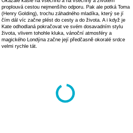
Okázale kašle na všechno a na všechny a životem
proplouvá cestou nejmenšího odporu. Pak ale potká Toma
(Henry Golding), trochu záhadného mladíka, který se jí
čím dál víc začne plést do cesty a do života. A i když je
Kate odhodlaná pokračovat ve svém dosavadním stylu
života, vlivem tohohle kluka, vánoční atmosféry a
magického Londýna začne její předčasně okoralé srdce
velmi rychle tát.