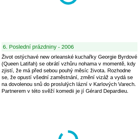
6. Poslední prázdniny - 2006
Život ostýchavé new orleanské kuchařky Georgie Byrdové
(Queen Latifah) se obrátí vzhůru nohama v momentě, kdy
zjistí, že má před sebou pouhý měsíc života. Rozhodne
se, že opustí všední zaměstnání, změní vizáž a vydá se
na dovolenou snů do proslulých lázní v Karlových Varech.
Partnerem v této svěží komedii je jí Gérard Depardieu.