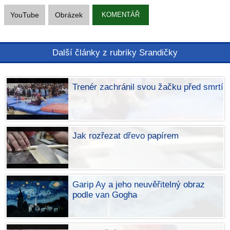
YouTube
Obrázek
KOMENTÁŘ
Další články z rubriky Srandičky
Trenér zachránil svou žačku před smrtí
Jak rozřezat dřevo papírem
Garip Ay a jeho neuvěřitelný obraz
podle van Gogha