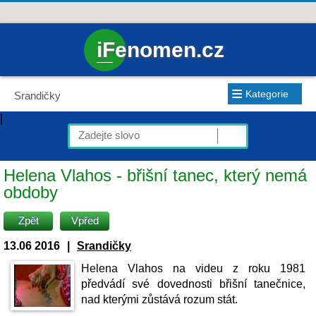
iFenomen.cz
≡
Kategorie
Srandičky
|
Helena Vlahos - břišní tanec, který nemá
obdoby
Zpět
Vpřed
13.06 2016
|
Srandičky
Helena Vlahos na videu z roku 1981
předvádí své dovednosti břišní tanečnice,
nad kterými zůstává rozum stát.