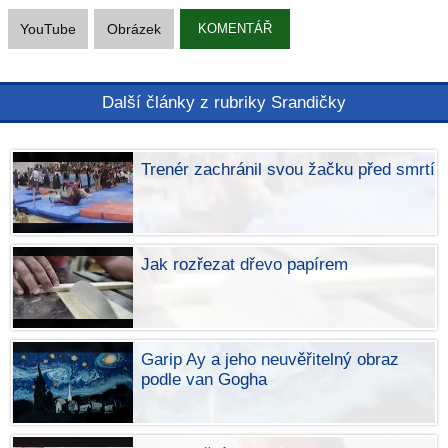
YouTube
Obrázek
KOMENTÁŘ
Další články z rubriky Srandičky
Trenér zachránil svou žačku před smrtí
Jak rozřezat dřevo papírem
Garip Ay a jeho neuvěřitelný obraz
podle van Gogha