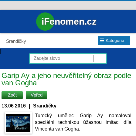
iFenomen.cz
≡
Kategorie
Srandičky
|
Garip Ay a jeho neuvěřitelný obraz podle
van Gogha
Zpět
Vpřed
13.06 2016
|
Srandičky
Turecký umělec Garip Ay namaloval
speciální technikou úžasnou imitaci díla
Vincenta van Gogha.